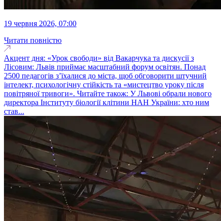
19 червня 2026, 07:00
Читати повністю
Акцент дня: «Урок свободи» від Вакарчука та дискусії з
Лісовим: Львів приймає масштабний форум освітян. Понад
2500 педагогів з’їхалися до міста, щоб обговорити штучний
інтелект, психологічну стійкість та «мистецтво уроку після
повітряної тривоги». Читайте також: У Львові обрали нового
директора Інституту біології клітини НАН України: хто ним
став...