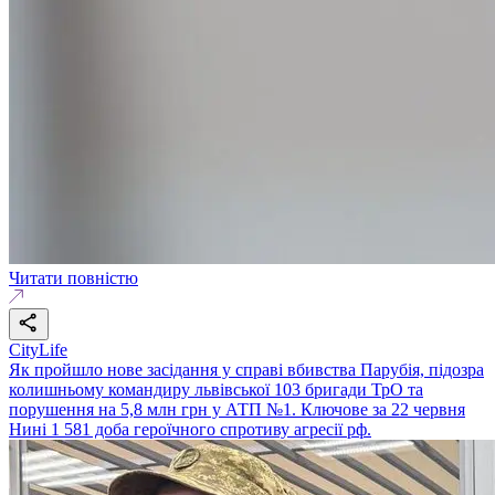
Читати повністю
CityLife
Як пройшло нове засідання у справі вбивства Парубія, підозра
колишньому командиру львівської 103 бригади ТрО та
порушення на 5,8 млн грн у АТП №1. Ключове за 22 червня
Нині 1 581 доба героїчного спротиву агресії рф.