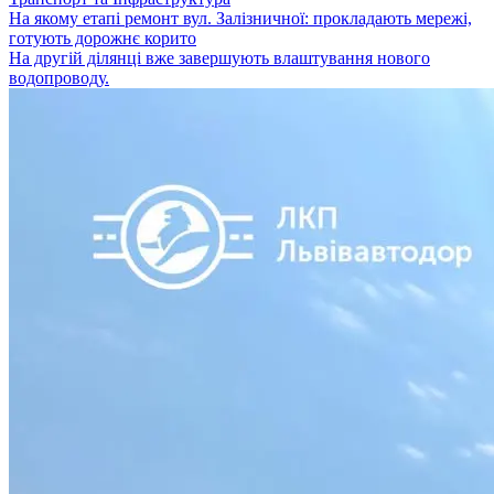
На якому етапі ремонт вул. Залізничної: прокладають мережі,
готують дорожнє корито
На другій ділянці вже завершують влаштування нового
водопроводу.