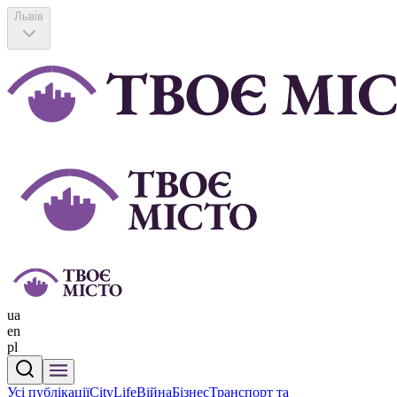
Львів
ua
en
pl
Усі публікації
CityLife
Війна
Бізнес
Транспорт та