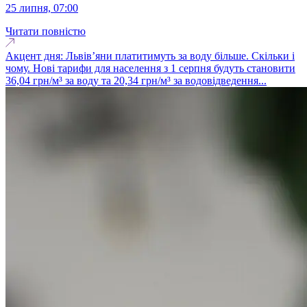
25 липня, 07:00
Читати повністю
Акцент дня: Львів’яни платитимуть за воду більше. Скільки і
чому. Нові тарифи для населення з 1 серпня будуть становити
36,04 грн/м³ за воду та 20,34 грн/м³ за водовідведення...