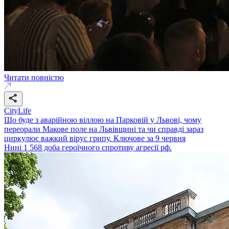
Читати повністю
CityLife
Що буде з аварійною віллою на Парковій у Львові, чому
переорали Макове поле на Львівщині та чи справді зараз
циркулює важкий вірус грипу. Ключове за 9 червня
Нині 1 568 доба героїчного спротиву агресії рф.