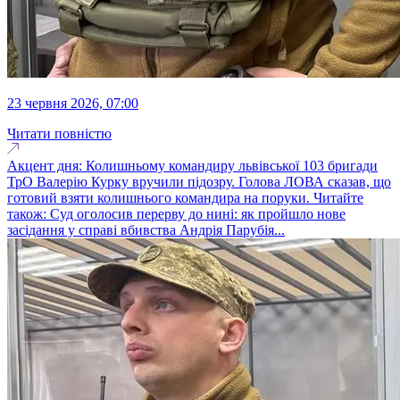
23 червня 2026, 07:00
Читати повністю
Акцент дня: Колишньому командиру львівської 103 бригади
ТрО Валерію Курку вручили підозру. Голова ЛОВА сказав, що
готовий взяти колишнього командира на поруки. Читайте
також: Суд оголосив перерву до нині: як пройшло нове
засідання у справі вбивства Андрія Парубія...