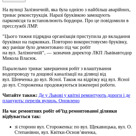
На вулиці Залізничній, яка була однією з найбільш аварійних,
триває реконструкція. Наразі бруківкою замощують
паркомісця та встановлюють бордюри. Про це повідомили в
пресслужбі ЛМР.
"Цього тижня підрядна організація приступила до вкладання
бруківки на парковках. Повторно використовуємо бруківку,
яку раніше було демонтовано під час робіт
на вул. Залізничній", — зазначив директор ЛКП Львівавтодор
Микола Власюк.
Паралельно триває завершення робіт з влаштування
водопроводу та дощової каналізації на ділянці від
вул. Шевченка до вул. Ясної. Також на відрізку від вул. Ясної
до вул. Стороженка продовжуються інженерні роботи.
Читайте також:
Де у Львові у квітні ремонтують дороги і де
планують: перелік вулиць. Оновлено
На час ремонтних робіт об’їзд ремонтованої ділянки
відбувається так:
зі сторони вул. Cтороженка: по вул. Щекавицька, вул. О.
Степанівни, вул. Квітки-Основʼяненка,