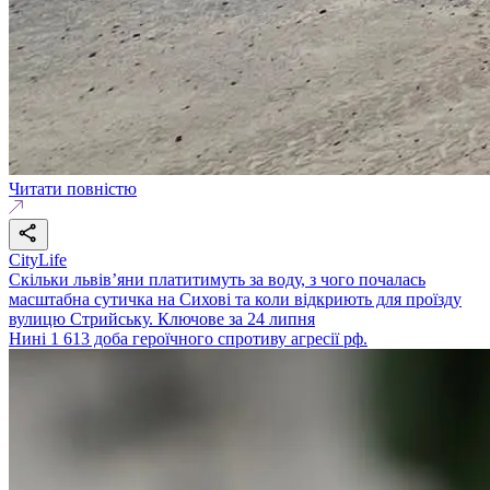
Читати повністю
CityLife
Скільки львів’яни платитимуть за воду, з чого почалась
масштабна сутичка на Сихові та коли відкриють для проїзду
вулицю Стрийську. Ключове за 24 липня
Нині 1 613 доба героїчного спротиву агресії рф.