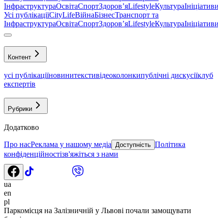
Інфраструктура
Освіта
Спорт
Здоровʼя
Lifestyle
Культура
Ініціатив
Усі публікації
CityLife
Війна
Бізнес
Транспорт та
Інфраструктура
Освіта
Спорт
Здоровʼя
Lifestyle
Культура
Ініціатив
Контент
усі публікації
новини
тексти
відео
колонки
публічні дискусії
клуб
експертів
Рубрики
Додатково
Про нас
Реклама у нашому медіа
Політика
Доступність
конфіденційності
зв'яжіться з нами
ua
en
pl
Паркомісця на Залізничній у Львові почали замощувати