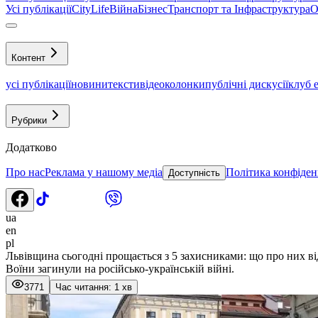
Усі публікації
CityLife
Війна
Бізнес
Транспорт та Інфраструктура
О
Контент
усі публікації
новини
тексти
відео
колонки
публічні дискусії
клуб 
Рубрики
Додатково
Про нас
Реклама у нашому медіа
Політика конфіден
Доступність
ua
en
pl
Львівщина сьогодні прощається з 5 захисниками: що про них в
Воїни загинули на російсько-українській війні.
3771
Час читання: 1 хв