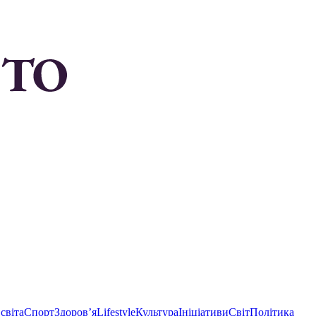
світа
Спорт
Здоровʼя
Lifestyle
Культура
Ініціативи
Світ
Політика