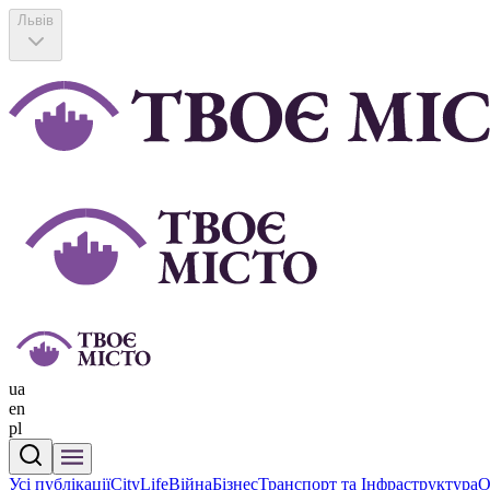
Львів
ua
en
pl
Усі публікації
CityLife
Війна
Бізнес
Транспорт та Інфраструктура
О