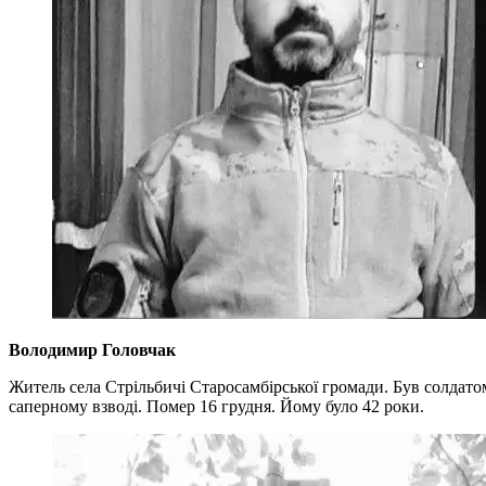
Володимир Головчак
Житель села Стрільбичі Старосамбірської громади. Був солдато
саперному взводі. Помер 16 грудня. Йому було 42 роки.