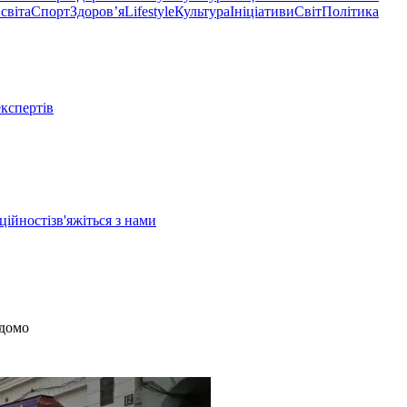
світа
Спорт
Здоровʼя
Lifestyle
Культура
Ініціативи
Світ
Політика
експертів
ційності
зв'яжіться з нами
ідомо