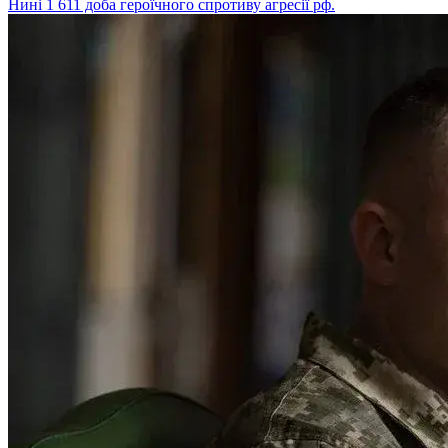
Нині 1 611 доба героїчного спротиву агресії рф.