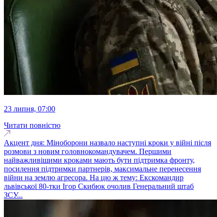
23 липня, 07:00
Читати повністю
Акцент дня: Міноборони назвало наступні кроки у війні після
розмови з новим головнокомандувачем. Першими
найважливішими кроками мають бути підтримка фронту,
посилення підтримки партнерів, максимальне перенесення
війни на землю агресора. На цю ж тему: Екскомандир
львівської 80-тки Ігор Скибюк очолив Генеральний штаб
ЗСУ...