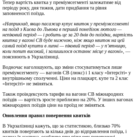
Тепер вартість квитка у преміумсегменті залежатиме від
періоду року, дня тижня, дати придбання та рівня
заповненості поїзда.
«Наприклад, якщо пасажир купує квиток у преміумсегменті
на поїзд з Києва до Львова в перший понеділок лютого —
непіковий період — і робить це за 20 днів до поїздки, вартість
квитка у вагоні СВ буде нижчою, ніж якщо квиток на цей
самий поїзд купити в липні — піковий період — у п’ятницю,
коли попит високий, і залишилося останнє місце у вагоні»,
—
пояснюють в Укрзалізниці.
Водночас наголошують, що зміни стосуватимуться лише
преміумсегменту — вагонів СВ (люкс) і 1 класу «Інтерсіті» у
внутрішньому сполученні. Ціни на плацкарт, купе та 2 клас
«Інтерсіті» не зміняться.
Також проіндексують тарифи на вагони СВ міжнародних
поїздів — вартість зросте приблизно на 20%. У інших вагонах
міжнародних поїздів ціни на проїзд не зміняться.
Оновлення правил повернення квитків
В Укрзалізниці кажуть, що за статистикою, близько 70%
квитків повертають за кілька днів до відправлення поїзда, і
значна їх частина, особливо при пізньому поверненні,