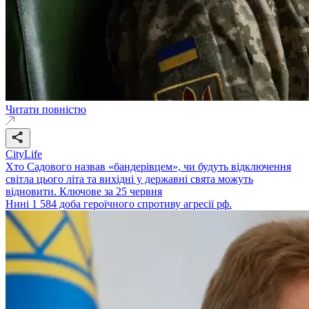
Читати повністю
CityLife
Хто Садового назвав «бандерівцем», чи будуть відключення
світла цього літа та вихідні у державні свята можуть
відновити. Ключове за 25 червня
Нині 1 584 доба героїчного спротиву агресії рф.