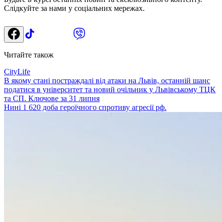
Слідкуйте за нами у соціальних мережах.
Читайте також
CityLife
В якому стані постраждалі від атаки на Львів, останній шанс
податися в університет та новий очільник у Львівському ТЦК
та СП. Ключове за 31 липня
Нині 1 620 доба героїчного спротиву агресії рф.