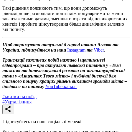
Такі рішення пояснюють тим, що вони допоможуть
рівномірніше розподіляти попит між популярними та менш
завантаженими датами, зменшити втрати від невикористаних
квитків і зробити ціноутворення більш динамічним залежно
від попиту.
Щоб отримувати актуальні й гарячі новини Львова та
України, підписуйтеся на наш
Instagram
та
Viber
.
Трансляції важливих подій наживо і щотижневі
відеопрограми – про актуальні львівські питання у «Темі
тижня» та інтелектуальні розмови на загальноукраїнські
теми у «Акцентах Твого міста» і публічні дискусії для
спільного пошуку кращих рішень викликам громади міста –
дивіться на нашому
YouTube-каналі
#
квитки на поїзд
#
Укрзалізниця
Підписуйтесь на наші соціальні мережі
Будьте в курсі останніх новин та ексклюзивного контенту.