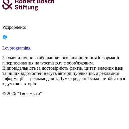
Розроблено
:
Levprograming
За умови повного або часткового використання iнформацiї
гіперпосилання на tvoemisto.tv є обов'язковим.
Відповідальність за достовірність фактів, цитат, власних імен
та інших відомостей несуть автори публікацій, а рекламної
інформації — рекламодавці. Думка редакцiї може не збiгатися
з думкою авторiв.
©
2026
"
Твоє місто
"