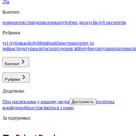
20а
Контент
новини
тексти
відео
колонки
публічні дискусії
клуб експертів
Рубрики
усі публікації
citylife
війна
бізнес
транспорт та
інфраструктура
освіта
спорт
здоровʼя
lifestyle
культура
ініціативи
св
Контент
Рубрики
Додатково
про нас
реклама у нашому медіа
політика
Доступність
конфіденційності
зв'яжіться з нами
За підтримки
: