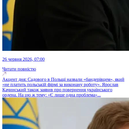
26 червня 2026, 07:00
Читати повністю
Акцент дня: Садового в Польщі назвали «бандерівцем», який
«не платить польській фірмі за виконану роботу». Ярослав
Качинський також заявив про повернення українського
ордена. На цю ж тему: «Є лише одна проблема»...