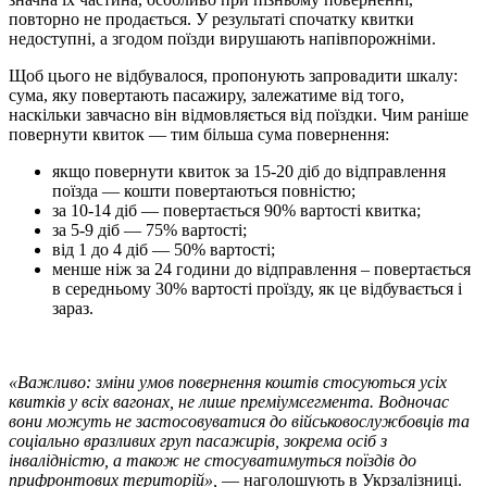
повторно не продається. У результаті спочатку квитки
недоступні, а згодом поїзди вирушають напівпорожніми.
Щоб цього не відбувалося, пропонують запровадити шкалу:
сума, яку повертають пасажиру, залежатиме від того,
наскільки завчасно він відмовляється від поїздки. Чим раніше
повернути квиток — тим більша сума повернення:
якщо повернути квиток за 15-20 діб до відправлення
поїзда — кошти повертаються повністю;
за 10-14 діб — повертається 90% вартості квитка;
за 5-9 діб — 75% вартості;
від 1 до 4 діб — 50% вартості;
менше ніж за 24 години до відправлення – повертається
в середньому 30% вартості проїзду, як це відбувається і
зараз.
«Важливо: зміни умов повернення коштів стосуються усіх
квитків у всіх вагонах, не лише преміумсегмента. Водночас
вони можуть не застосовуватися до військовослужбовців та
соціально вразливих груп пасажирів, зокрема осіб з
інвалідністю, а також не стосуватимуться поїздів до
прифронтових територій»,
— наголошують в Укрзалізниці.