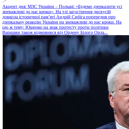
Акцент дня: МЗС України – Польщі: «Будемо дзеркалити усі
зневажливі до нас кроки». На тлі загострення дискусій
довкола історичної пам’яті Андрій Сибіга попередив про
дзеркальну реакцію України на зневажливі до нас кроки. На
цю ж тему: Ющенко на знак протесту проти політики
Варшави також відмовився від Ордену Білого Орла...