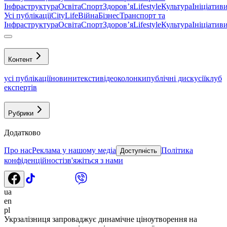
Інфраструктура
Освіта
Спорт
Здоровʼя
Lifestyle
Культура
Ініціатив
Усі публікації
CityLife
Війна
Бізнес
Транспорт та
Інфраструктура
Освіта
Спорт
Здоровʼя
Lifestyle
Культура
Ініціатив
Контент
усі публікації
новини
тексти
відео
колонки
публічні дискусії
клуб
експертів
Рубрики
Додатково
Про нас
Реклама у нашому медіа
Політика
Доступність
конфіденційності
зв'яжіться з нами
ua
en
pl
Укрзалізниця запроваджує динамічне ціноутворення на