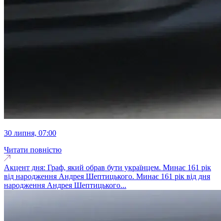
30 липня, 07:00
Читати повністю
Акцент дня: Граф, який обрав бути українцем. Минає 161 рік
від народження Андрея Шептицького. Минає 161 рік від дня
народження Андрея Шептицького...