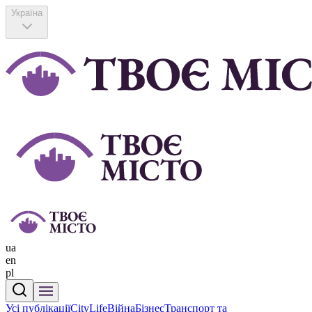
Україна
ua
en
pl
Усі публікації
CityLife
Війна
Бізнес
Транспорт та