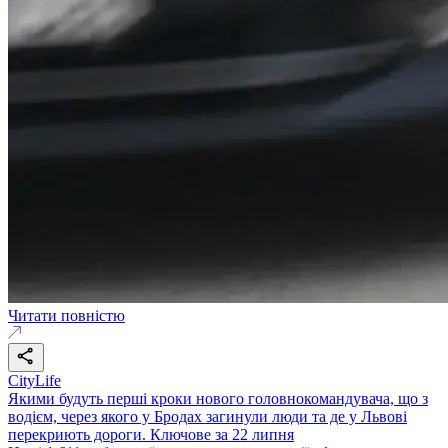
Читати повністю
CityLife
Якими будуть перші кроки нового головнокомандувача, що з
водієм, через якого у Бродах загинули люди та де у Львові
перекриють дороги. Ключове за 22 липня