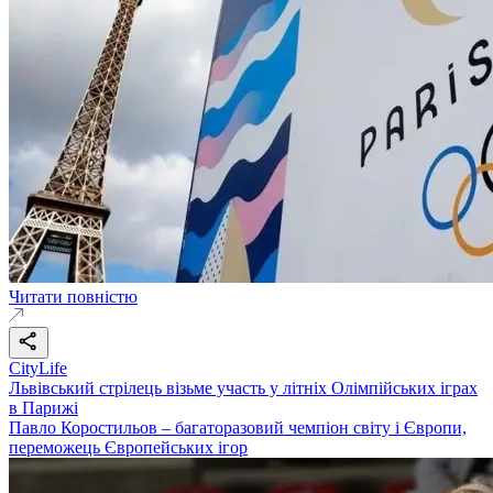
Читати повністю
CityLife
Львівський стрілець візьме участь у літніх Олімпійських іграх
в Парижі
Павло Коростильов – багаторазовий чемпіон світу і Європи,
переможець Європейських ігор