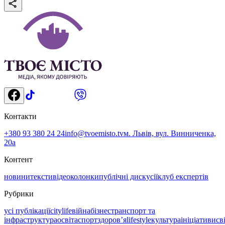
Контакти
+380 93 380 24 24
info@tvoemisto.tv
м. Львів, вул. Винниченка,
20а
Контент
новини
тексти
відео
колонки
публічні дискусії
клуб експертів
Рубрики
усі публікації
citylife
війна
бізнес
транспорт та
інфраструктура
освіта
спорт
здоровʼя
lifestyle
культура
ініціативи
св