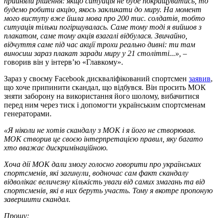
прийняли рішення: якщо ситуація не буде покращуватись, то
будемо робити акцію, якось закликати до миру. На момент
мого виступу вже йшла мова про 200 тис. солдатів, тобто
ситуація тільки погіршувалась. Саме тому тоді я вийшов з
плакатом, саме тому акція взагалі відбулася. Звичайно,
відчуття саме під час акції трохи реально дивні: ти там
виносиш зараз плакат заради миру у 21 столітті...»,
–
говорив він у інтерв’ю «Главкому».
Зараз у своєму Facebook дискваліфікований спортсмен
заявив
,
що хоче припинити скандал, що відбувся. Він просить МОК
зняти заборону на використання його шолому, вибачитися
перед ним через тиск і допомогти українським спортсменам
генераторами.
«Я ніколи не хотів скандалу з МОК і я його не створював.
МОК створив це своєю інтерпретацією правил, яку багато
хто вважає дискримінаційною.
Хоча дії МОК дали змогу голосно говорити про українських
спортсменів, які загинули, водночас сам факт скандалу
відволікає величезну кількість уваги від самих змагань та від
спортсменів, які в них беруть участь. Тому я вкотре пропоную
завершити скандал.
Прошу: