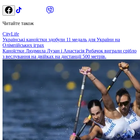
Читайте також
CityLife
Українські каноїстки здобули 11 медаль для України на
Олімпійських іграх
Каноїстки Людмила Лузан і Анастасія Рибачок виграли срібло
з веслування на двійках на дистанції 500 метрів.