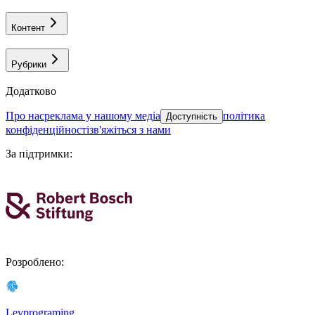
Контент
Рубрики
Додатково
про нас
реклама у нашому медіа
політика
Доступність
конфіденційності
зв'яжіться з нами
За підтримки
:
Розроблено
:
Levprograming