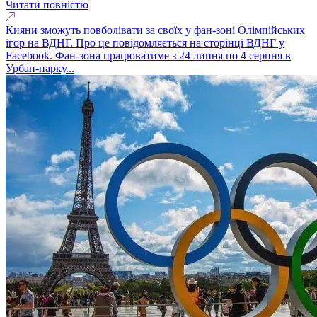
Читати повністю
Кияни зможуть повболівати за своїх у фан-зоні Олімпійських
ігор на ВДНГ. Про це повідомляється на сторінці ВДНГ у
Facebook. Фан-зона працюватиме з 24 липня по 4 серпня в
Урбан-парку...