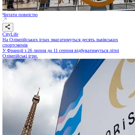
Читати повністю
CityLife
На Олімпійських іграх змагатимуться десять львівських
спортсменів
У Франції з 26 липня до 11 серпня відбуватимуться літні
Олімпійські ігри.