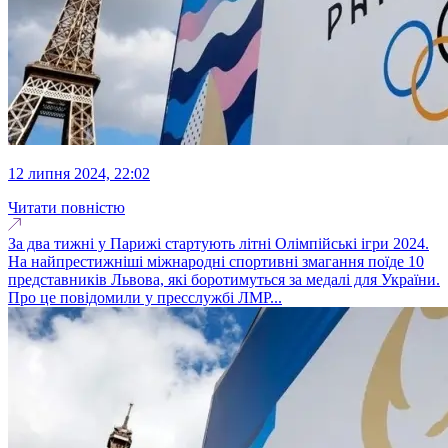
12 липня 2024, 22:02
Читати повністю
За два тижні у Парижі стартують літні Олімпійські ігри 2024.
На найпрестижніші міжнародні спортивні змагання поїде 10
представників Львова, які боротимуться за медалі для України.
Про це повідомили у пресслужбі ЛМР...