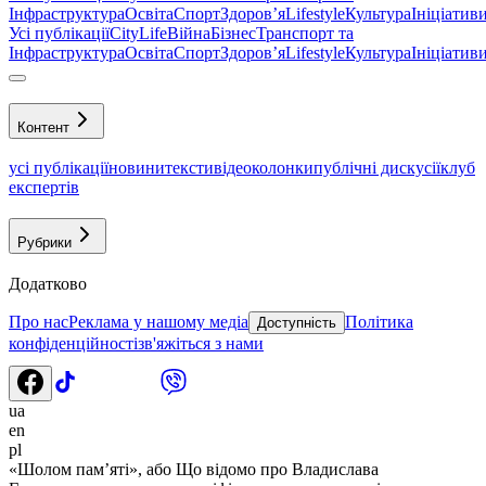
Інфраструктура
Освіта
Спорт
Здоровʼя
Lifestyle
Культура
Ініціатив
Усі публікації
CityLife
Війна
Бізнес
Транспорт та
Інфраструктура
Освіта
Спорт
Здоровʼя
Lifestyle
Культура
Ініціатив
Контент
усі публікації
новини
тексти
відео
колонки
публічні дискусії
клуб
експертів
Рубрики
Додатково
Про нас
Реклама у нашому медіа
Політика
Доступність
конфіденційності
зв'яжіться з нами
ua
en
pl
«Шолом пам’яті», або Що відомо про Владислава