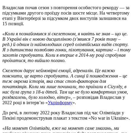
Владислав почав сезон з повторення особистого рекорду — за
підсумками другого проїзду посів шосте місце. На четвертому
етапі у Вінтерберзі за підсумком двох виступів залишився на
15 позиції.
«Коли я познайомився зі скелетоном, я навіть не знав – що це.
В Україні він є новою дисципліною (з’явився 7 років тому –
ред.) й одним із наймолодших серед олімпійських видів спорту.
Я з дитинства полюбляю гонки, пілотування, картинг – і тому
захотів спробувати. Коли я вперше в 2014-му році спробував
проїхатися, то вийшло погано.
Скелетон дарує неймовірні емоції, адреналін. Це важко
пояснити, це варто спробувати. А синці й пошкодження – це
теж окрема історія, яка стає стоп-фактором для
початківців. Коли ми лише починали, то приїхали в Сігулду, в
нас була група з 18-и дітей. Там ще не було комфортних умов,
роздягалень, було холодно, вітер»,
– розповідав Владислав у
2022 році в інтерв’ю «
Укрінформу
».
До речі, в лютому 2022 року Владислав під час Олімпіади у
Пекіні продемонстрував плакат з текстом «No war in Ukraine».
«На момент Олімпіади, вже на момент саме змагань, ми