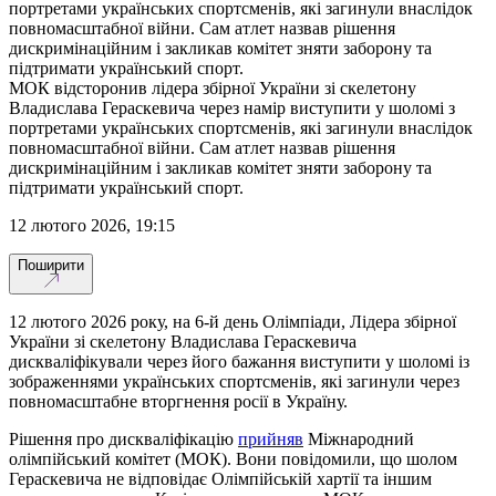
портретами українських спортсменів, які загинули внаслідок
повномасштабної війни. Сам атлет назвав рішення
дискримінаційним і закликав комітет зняти заборону та
підтримати український спорт.
МОК відсторонив лідера збірної України зі скелетону
Владислава Гераскевича через намір виступити у шоломі з
портретами українських спортсменів, які загинули внаслідок
повномасштабної війни. Сам атлет назвав рішення
дискримінаційним і закликав комітет зняти заборону та
підтримати український спорт.
12 лютого 2026, 19:15
Поширити
12 лютого 2026 року, на 6-й день Олімпіади, Лідера збірної
України зі скелетону Владислава Гераскевича
дискваліфікували через його бажання виступити у шоломі із
зображеннями українських спортсменів, які загинули через
повномасштабне вторгнення росії в Україну.
Рішення про дискваліфікацію
прийняв
Міжнародний
олімпійський комітет (МОК). Вони повідомили, що шолом
Гераскевича не відповідає Олімпійській хартії та іншим