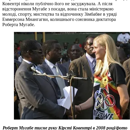
Ковентрі ніколи публічно його не засуджувала. А після
відсторонення Мугабе з посади, вона стала міністеркою
молоді, спорту, мистецтва та відпочинку Зімбабве в уряді
Еммерсона Мнангагви, колишнього союзника диктатора
Роберта Мугабе.
Роберт Мугабе тисне руку Кірсті Ковентрі в 2008 році/фото