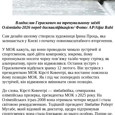
Владислав Гераскевич на тренувальному заїзді
Олімпіади-2026 перед дискваліфікацією/ Фото: AP/Aijaz Rahi
Сам дизайн шолому створила художниця Ірина Проць, яка
залишається у Києві з початку повномасштабного вторгнення.
У МОК кажуть, що вони проводили чимало зустрічей зі
спортсменом, щоб дійти компромісу, зокрема, йому
пропонували носити чорну пов’язку та/або чорну стрічку, як
альтернативу, проте він відмовлявся. Остання зустріч з
Гераскевичем відбулася зранку 12 лютого. Він зустрівся з
президенткою МОК Кірсті Ковентрі, яка востаннє пояснила
йому позицію МОК. Як і під час попередніх особистих
зустрічей, він відмовився змінювати свою позицію.
До слова, Кірсті Ковентрі — зімбабвійка, семиразова
олімпійська призерка, президентка МОК з 2025 року. На
Олімпійських іграх-2008 вона отримала чотири медалі і стала
світовою рекордсменкою. Тодішній президент Зімбабве Роберт
Мугабе, який відомий як диктатор, щедро підтримував
спортсменку, вона стала близькою до нього особою. Попри це,