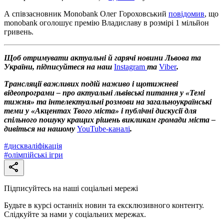
А співзасновник Monobank Олег Гороховський
повідомив
, що
monobank оголошує премію Владиславу в розмірі 1 мільйон
гривень.
Щоб отримувати актуальні й гарячі новини Львова та
України, підписуйтеся на наш
Instagram
та
Viber
.
Трансляції важливих подій наживо і щотижневі
відеопрограми – про актуальні львівські питання у «Темі
тижня» та інтелектуальні розмови на загальноукраїнські
теми у «Акцентах Твого міста» і публічні дискусії для
спільного пошуку кращих рішень викликам громади міста –
дивіться на нашому
YouTube-каналі
.
#
дискваліфікація
#
олімпійські ігри
Підписуйтесь на наші соціальні мережі
Будьте в курсі останніх новин та ексклюзивного контенту.
Слідкуйте за нами у соціальних мережах.