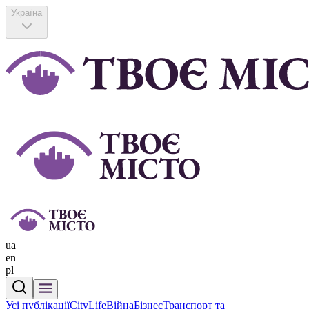
Україна
ua
en
pl
Усі публікації
CityLife
Війна
Бізнес
Транспорт та