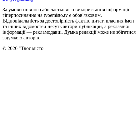
За умови повного або часткового використання iнформацiї
гіперпосилання на tvoemisto.tv є обов'язковим.
Відповідальність за достовірність фактів, цитат, власних імен
та інших відомостей несуть автори публікацій, а рекламної
інформації — рекламодавці. Думка редакцiї може не збiгатися
з думкою авторiв.
©
2026
"
Твоє місто
"