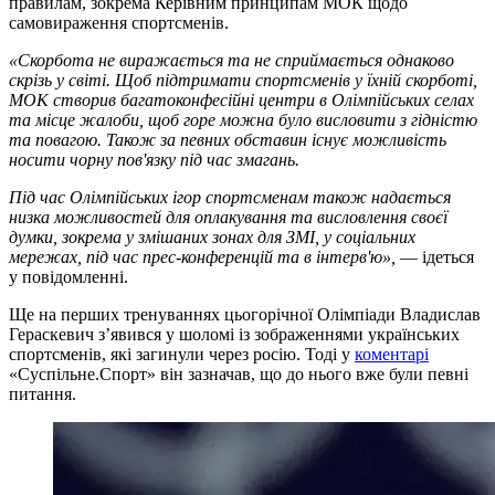
правилам, зокрема Керівним принципам МОК щодо
самовираження спортсменів.
«Скорбота не виражається та не сприймається однаково
скрізь у світі. Щоб підтримати спортсменів у їхній скорботі,
МОК створив багатоконфесійні центри в Олімпійських селах
та місце жалоби, щоб горе можна було висловити з гідністю
та повагою. Також за певних обставин існує можливість
носити чорну пов'язку під час змагань.
Під час Олімпійських ігор спортсменам також надається
низка можливостей для оплакування та висловлення своєї
думки, зокрема у змішаних зонах для ЗМІ, у соціальних
мережах, під час прес-конференцій та в інтерв'ю»,
— ідеться
у повідомленні.
Ще на перших тренуваннях цьогорічної Олімпіади Владислав
Гераскевич з’явився у шоломі із зображеннями українських
спортсменів, які загинули через росію. Тоді у
коментарі
«Суспільне.Спорт» він зазначав, що до нього вже були певні
питання.