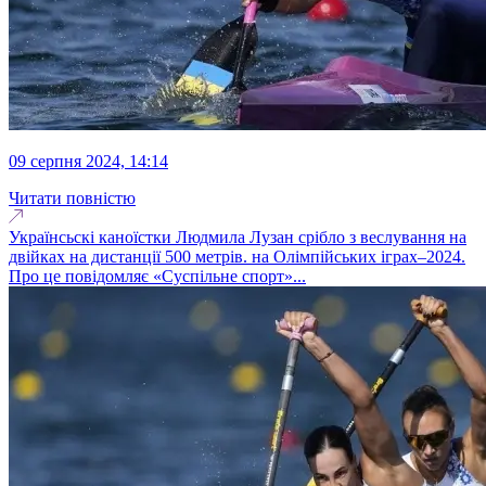
09 серпня 2024, 14:14
Читати повністю
Українсьскі каноїстки Людмила Лузан срібло з веслування на
двійках на дистанції 500 метрів. на Олімпійських іграх–2024.
Про це повідомляє «Суспільне спорт»...