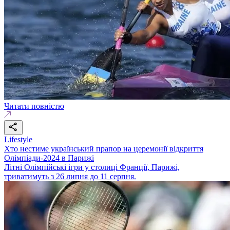
Читати повністю
Lifestyle
Хто нестиме український прапор на церемонії відкриття
Олімпіади-2024 в Парижі
Літні Олімпійські ігри у столиці Франції, Парижі,
триватимуть з 26 липня до 11 серпня.