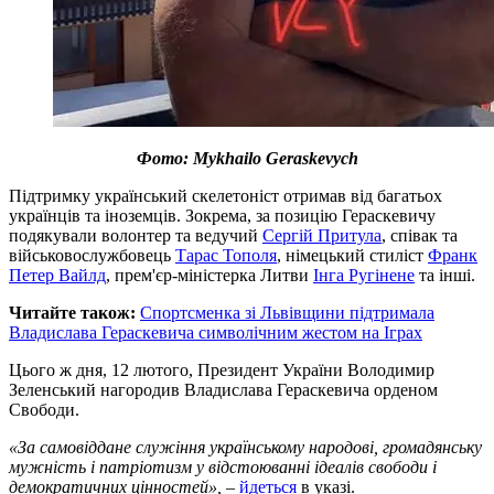
Фото: Mykhailo Geraskevych
Підтримку український скелетоніст отримав від багатьох
українців та іноземців. Зокрема, за позицію Гераскевичу
подякували волонтер та ведучий
Сергій Притула
, співак та
військовослужбовець
Тарас Тополя
, німецький стиліст
Франк
Петер Вайлд
, прем'єр-міністерка Литви
Інга Ругінене
та інші.
Читайте також:
Спортсменка зі Львівщини підтримала
Владислава Гераскевича символічним жестом на Іграх
Цього ж дня, 12 лютого, Президент України Володимир
Зеленський нагородив Владислава Гераскевича орденом
Свободи.
«За самовіддане служіння українському народові, громадянську
мужність і патріотизм у відстоюванні ідеалів свободи і
демократичних цінностей»,
–
йдеться
в указі.