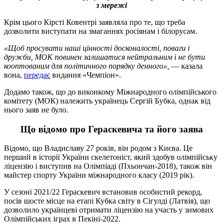
з мережі
Крім цього Кірсті Ковентрі заявляла про те, що треба
дозволити виступати на змаганнях росіянам і білорусам.
«Щоб просувати наші цінності досконалості, поваги і
дружби, МОК повинен залишатися нейтральним і не бути
кооптованим для політичного порядку денного»,
— казала
вона,
передає
видання «Чемпіон».
Додамо також, що до виконкому Міжнародного олімпійського
комітету (МОК) належить українець Сергій Бубка, однак від
нього заяв не було.
Що відомо про Гераскевича та його заява
Відомо, що Владиславу 27 років, він родом з Києва. Це
перший в історії України скелетоніст, який здобув олімпійську
ліцензію і виступив на Олімпіаді (Пхьончан-2018), також він
майстер спорту України міжнародного класу (2019 рік).
У сезоні 2021/22 Гераскевич встановив особистий рекорд,
посів шосте місце на етапі Кубка світу в Сігулді (Латвія), що
дозволило українцеві отримати ліцензію на участь у зимових
Олімпійських іграх в Пекіні-2022.