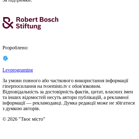
Розроблено
:
Levprograming
За умови повного або часткового використання iнформацiї
гіперпосилання на tvoemisto.tv є обов'язковим.
Відповідальність за достовірність фактів, цитат, власних імен
та інших відомостей несуть автори публікацій, а рекламної
інформації — рекламодавці. Думка редакцiї може не збiгатися
з думкою авторiв.
©
2026
"
Твоє місто
"