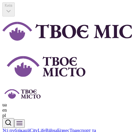
Київ
ua
en
pl
Усі публікації
CityLife
Війна
Бізнес
Транспорт та