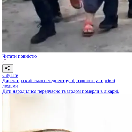
Читати повністю
CityLife
Директора київського медцентру підозрюють у торгівлі
людьми
Діти народилися передчасно та згодом померли в лікарні.