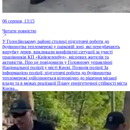
06 серпня, 13:15
Читати повністю
У Голосіївському районі столиці підготовчі роботи до
будівництва тепломережі у парковій зоні, які передбачають
вирубку дерев, викликали конфліктні ситуації за участі
працівників КП «Київзеленбуд», місцевих жителів та
активістів. Про це повідомили у Головному управлінні
Національної поліції у місті Києві. Позиція поліції За
інформацією поліції, підготовчі роботи до будівництва
тепломережі здійснюються відповідно до рішення міської
влади та в межах реалізації Плану енергетичної стійкості міста
Києва...