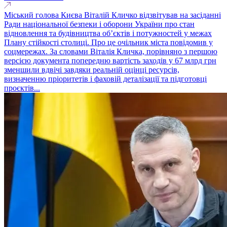
Міський голова Києва Віталій Кличко відзвітував на засіданні
Ради національної безпеки і оборони України про стан
відновлення та будівництва обʼєктів і потужностей у межах
Плану стійкості столиці. Про це очільник міста повідомив у
соцмережах. За словами Віталія Кличка, порівняно з першою
версією документа попередню вартість заходів у 67 млрд грн
зменшили вдвічі завдяки реальній оцінці ресурсів,
визначенню пріоритетів і фаховій деталізації та підготовці
проєктів...