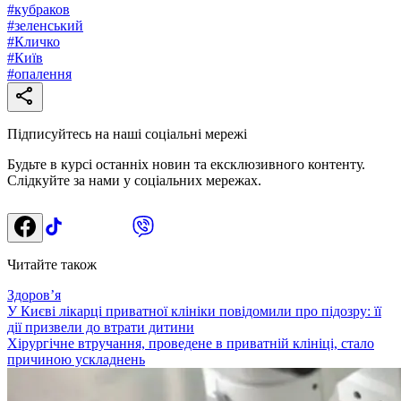
#
кубраков
#
зеленський
#
Кличко
#
Київ
#
опалення
Підписуйтесь на наші соціальні мережі
Будьте в курсі останніх новин та ексклюзивного контенту.
Слідкуйте за нами у соціальних мережах.
Читайте також
Здоровʼя
У Києві лікарці приватної клініки повідомили про підозру: її
дії призвели до втрати дитини
Хірургічне втручання, проведене в приватній клініці, стало
причиною ускладнень