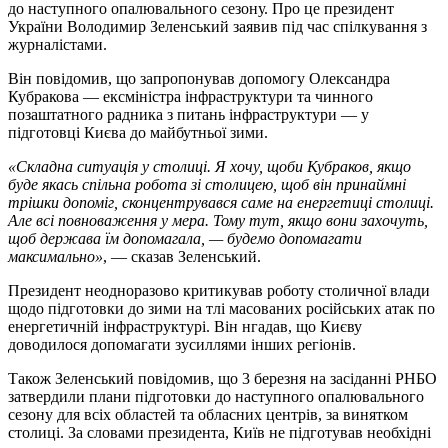
до наступного опалювального сезону. Про це президент
України Володимир Зеленський заявив під час спілкування з
журналістами.
Він повідомив, що запропонував допомогу Олександра
Кубракова — ексміністра інфраструктури та чинного
позаштатного радника з питань інфраструктури — у
підготовці Києва до майбутньої зими.
«Складна ситуація у столиці. Я хочу, щоби Кубраков, якщо
буде якась спільна робота зі столицею, щоб він принаймні
трішки допоміг, сконцентрувався саме на енергетиці столиці.
Але всі повноваження у мера. Тому тут, якщо вони захочуть,
щоб держава їм допомагала, — будемо допомагати
максимально»
, — сказав Зеленський.
Президент неодноразово критикував роботу столичної влади
щодо підготовки до зими на тлі масованих російських атак по
енергетичній інфраструктурі. Він нгадав, що Києву
доводилося допомагати зусиллями інших регіонів.
Також Зеленський повідомив, що 3 березня на засіданні РНБО
затвердили плани підготовки до наступного опалювального
сезону для всіх областей та обласних центрів, за винятком
столиці. За словами президента, Київ не підготував необхідні