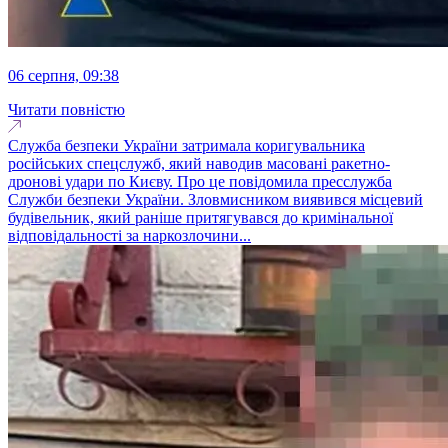
06 серпня, 09:38
Читати повністю
Служба безпеки України затримала коригувальника
російських спецслужб, який наводив масовані ракетно-
дронові удари по Києву. Про це повідомила пресслужба
Служби безпеки України. Зловмисником виявився місцевий
будівельник, який раніше притягувався до кримінальної
відповідальності за наркозлочини...