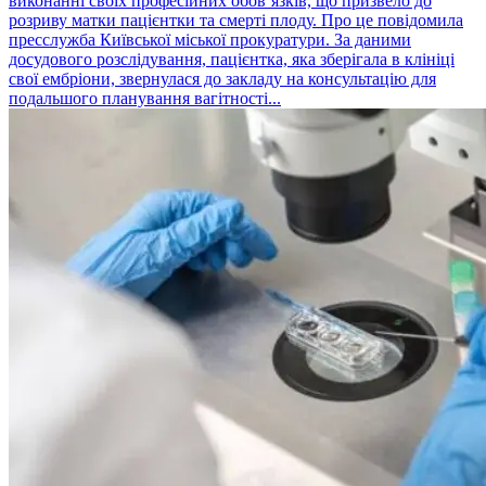
виконанні своїх професійних обов’язків, що призвело до
розриву матки пацієнтки та смерті плоду. Про це повідомила
пресслужба Київської міської прокуратури. За даними
досудового розслідування, пацієнтка, яка зберігала в клініці
свої ембріони, звернулася до закладу на консультацію для
подальшого планування вагітності...