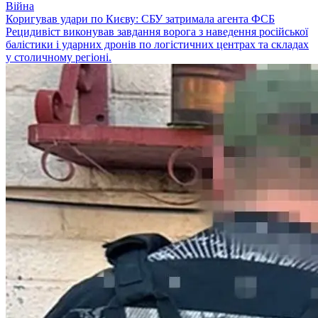
Війна
Коригував удари по Києву: СБУ затримала агента ФСБ
Рецидивіст виконував завдання ворога з наведення російської
балістики і ударних дронів по логістичних центрах та складах
у столичному регіоні.