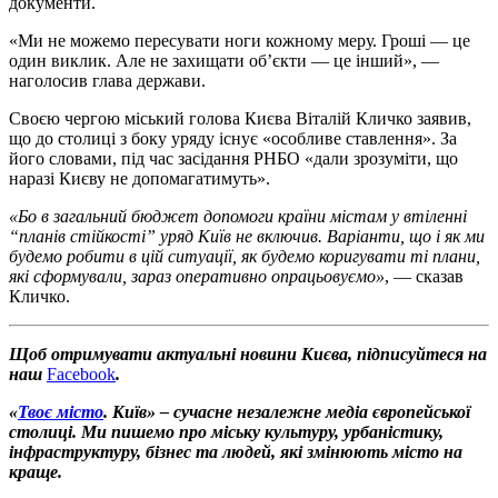
документи.
«Ми не можемо пересувати ноги кожному меру. Гроші — це
один виклик. Але не захищати об’єкти — це інший», —
наголосив глава держави.
Своєю чергою міський голова Києва Віталій Кличко заявив,
що до столиці з боку уряду існує «особливе ставлення». За
його словами, під час засідання РНБО «дали зрозуміти, що
наразі Києву не допомагатимуть».
«Бо в загальний бюджет допомоги країни містам у втіленні
“планів стійкості” уряд Київ не включив. Варіанти, що і як ми
будемо робити в цій ситуації, як будемо коригувати ті плани,
які сформували, зараз оперативно опрацьовуємо»
, — сказав
Кличко.
Щоб отримувати актуальні новини Києва, підписуйтеся на
наш
Facebook
.
«
Твоє місто
. Київ» – сучасне незалежне медіа європейської
столиці. Ми пишемо про міську культуру, урбаністику,
інфраструктуру, бізнес та людей, які змінюють місто на
краще.