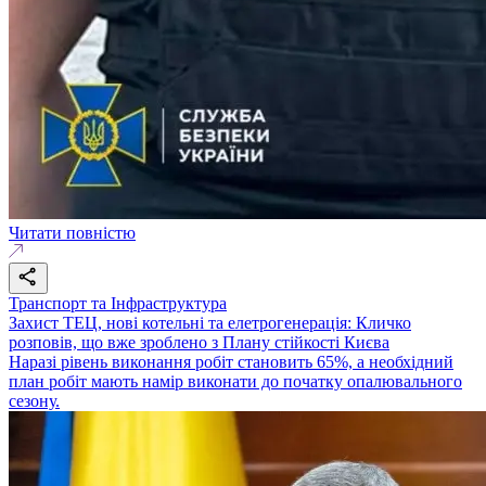
Читати повністю
Транспорт та Інфраструктура
Захист ТЕЦ, нові котельні та елетрогенерація: Кличко
розповів, що вже зроблено з Плану стійкості Києва
Наразі рівень виконання робіт становить 65%, а необхідний
план робіт мають намір виконати до початку опалювального
сезону.