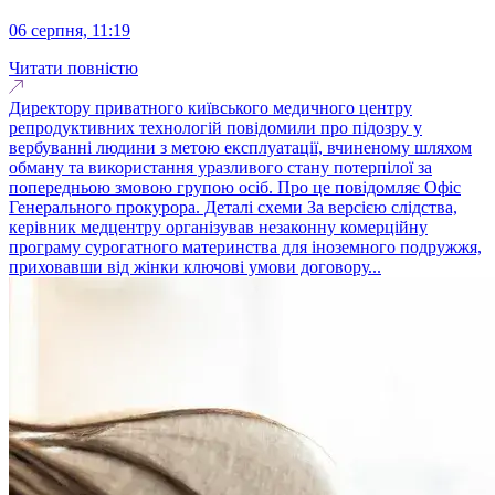
06 серпня, 11:19
Читати повністю
Директору приватного київського медичного центру
репродуктивних технологій повідомили про підозру у
вербуванні людини з метою експлуатації, вчиненому шляхом
обману та використання уразливого стану потерпілої за
попередньою змовою групою осіб. Про це повідомляє Офіс
Генерального прокурора. Деталі схеми За версією слідства,
керівник медцентру організував незаконну комерційну
програму сурогатного материнства для іноземного подружжя,
приховавши від жінки ключові умови договору...