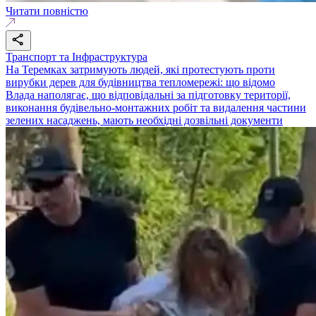
Читати повністю
Транспорт та Інфраструктура
На Теремках затримують людей, які протестують проти
вирубки дерев для будівництва тепломережі: що відомо
Влада наполягає, що відповідальні за підготовку території,
виконання будівельно-монтажних робіт та видалення частини
зелених насаджень, мають необхідні дозвільні документи