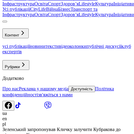
Інфраструктура
Освіта
Спорт
Здоровʼя
Lifestyle
Культура
Ініціатив
Усі публікації
CityLife
Війна
Бізнес
Транспорт та
Інфраструктура
Освіта
Спорт
Здоровʼя
Lifestyle
Культура
Ініціатив
Контент
усі публікації
новини
тексти
відео
колонки
публічні дискусії
клуб
експертів
Рубрики
Додатково
Про нас
Реклама у нашому медіа
Політика
Доступність
конфіденційності
зв'яжіться з нами
ua
en
pl
Зеленський запропонував Кличку залучити Кубракова до