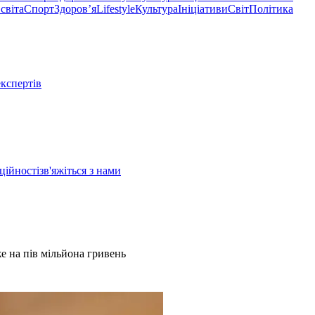
світа
Спорт
Здоровʼя
Lifestyle
Культура
Ініціативи
Світ
Політика
експертів
ційності
зв'яжіться з нами
е на пів мільйона гривень