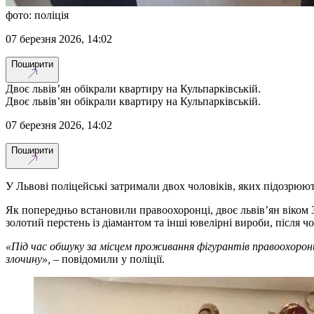
фото: поліція
07 березня 2026, 14:02
Поширити
Двоє львів’ян обікрали квартиру на Кульпарківській.
Двоє львів’ян обікрали квартиру на Кульпарківській.
07 березня 2026, 14:02
Поширити
У Львові поліцейські затримали двох чоловіків, яких підозрюют
Як попередньо встановили правоохоронці, двоє львів’ян віком 3
золотий перстень із діамантом та інші ювелірні вироби, після ч
«Під час обшуку за місцем проживання фігурантів правоохоронц
злочину», –
повідомили у поліції.