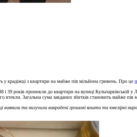
ь у крадіжці з квартири на майже пів мільйона гривень. Про це
8 і 39 років проникли до квартири на вулиці Кульпарківській у Л
ого втекли. Загальна сума завданих збитків становить майже пів 
і виявили та вилучили викрадені грошові кошти та ювелірні виро