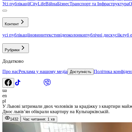
Усі публікації
CityLife
Війна
Бізнес
Транспорт та Інфраструктура
О
Контент
усі публікації
новини
тексти
відео
колонки
публічні дискусії
клуб 
Рубрики
Додатково
Про нас
Реклама у нашому медіа
Політика конфіден
Доступність
ua
en
pl
У Львові затримали двох чоловіків за крадіжку з квартири майж
Двоє львів’ян обікрали квартиру на Кульпарківській.
1432
Час читання: 1 хв