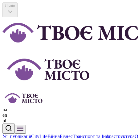
Львів
ua
en
pl
Усі публікації
CityLife
Війна
Бізнес
Транспорт та Інфраструктура
О