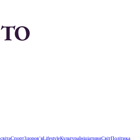
світа
Спорт
Здоровʼя
Lifestyle
Культура
Ініціативи
Світ
Політика