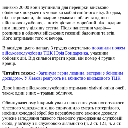
Близько 20:00 вони зупинили для перевірки військово-
облікових документів чоловіка мобілізаційного віку. Згодом,
під час розмови, він вдарив кулаком в обличчя одного
військовослужбовця, а потім дістав саморобний ніж і вдарив
ним іншого у ділянку стегна. Після нанесення ударів—
розпилив в обличчя військових газовий балончик та втік.
Його затримали того ж вечора.
Внаслідок цього нападу 3 грудня смертельно
поранили ножем
військовослужбовця ТЦК Юрія Бондаренка
, учасника
бойових дій. Від сильної втрати крові він помер 4 грудня
вранці.
Читайте також:
«Загинула гарна людина, ветеран з бойовим
досвідом». У Львові реагують на вбивство військового ТЦК
Двоє інших військовослужбовців отримали хімічні опіки очей,
також один з них – травми обличчя.
Обвинуваченому інкримінували нанесення умисного тяжкого
тілесного ушкодження, що спричинило смерть потерпілого,
носіння холодної зброї без передбаченого законом дозволу,
умисне заподіяння тяжкого тілесного ушкодження службовій
особі, у зв'язку з її службовою діяльністю (ч. 2 ст. 121, ч. 2 ст.