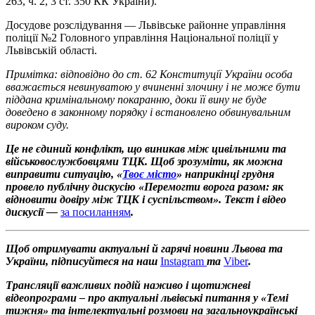
263, ч. 2, 3 ст. 350 КК України).
Досудове розслідування — Львівське районне управління
поліції №2 Головного управління Національної поліції у
Львівській області.
Примітка: відповідно до ст. 62 Конституції України особа
вважається невинуватою у вчиненні злочину і не може бути
піддана кримінальному покаранню, доки її вину не буде
доведено в законному порядку і встановлено обвинувальним
вироком суду.
Це не єдиний конфлікт, що виникав між цивільними та
військовослужбовцями ТЦК. Щоб зрозуміти, як можна
виправити ситуацію, «
Твоє місто
» наприкінці грудня
провело публічну дискусію «Перемогти ворога разом: як
відновити довіру між ТЦК і суспільством». Текст і відео
дискусії —
за посиланням
.
Щоб отримувати актуальні й гарячі новини Львова та
України, підписуйтеся на наш
Instagram
та
Viber
.
Трансляції важливих подій наживо і щотижневі
відеопрограми – про актуальні львівські питання у «Темі
тижня» та інтелектуальні розмови на загальноукраїнські