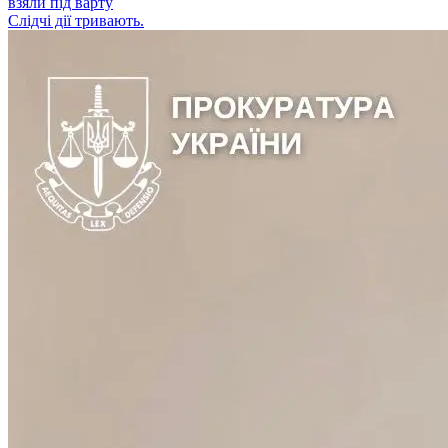
взяли під варту
Слідчі дії тривають.