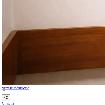
Читати повністю
CityLife