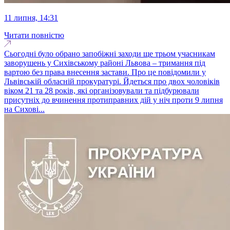
11 липня, 14:31
Читати повністю
Сьогодні було обрано запобіжні заходи ще трьом учасникам
заворушень у Сихівському районі Львова – тримання під
вартою без права внесення застави. Про це повідомили у
Львівській обласній прокуратурі. Йдеться про двох чоловіків
віком 21 та 28 років, які організовували та підбурювали
присутніх до вчинення протиправних дій у ніч проти 9 липня
на Сихові...