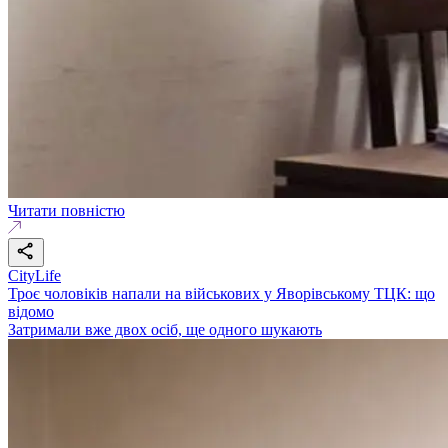
Читати повністю
CityLife
Троє чоловіків напали на військових у Яворівському ТЦК: що
відомо
Затримали вже двох осіб, ще одного шукають