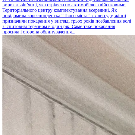
вирок львів’янці, яка стріляла по автомобілю з військовими
Територіального центру комплектування всередині. Як
повідомила кореспондентка “Твого міста” з зали суду, жінці
призначили покарання у вигляді трьох років позбавлення волі
з іспитовим терміном в один рік. Саме таке покарання
просила і сторона обвинувачення...