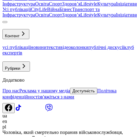
Інфраструктура
Освіта
Спорт
Здоровʼя
Lifestyle
Культура
Ініціатив
Усі публікації
CityLife
Війна
Бізнес
Транспорт та
Інфраструктура
Освіта
Спорт
Здоровʼя
Lifestyle
Культура
Ініціатив
Контент
усі публікації
новини
тексти
відео
колонки
публічні дискусії
клуб
експертів
Рубрики
Додатково
Про нас
Реклама у нашому медіа
Політика
Доступність
конфіденційності
зв'яжіться з нами
ua
en
pl
Чоловіка, який смертельно поранив військовослужбовця,