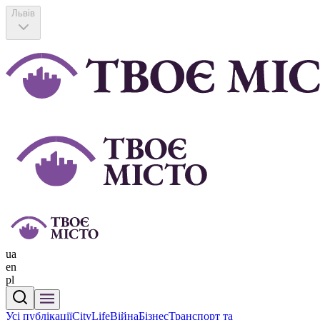
Львів
ua
en
pl
Усі публікації
CityLife
Війна
Бізнес
Транспорт та