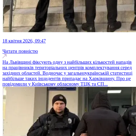
18 квітня 2026, 09:47
Читати повністю
На Львівщині фіксують одну з найбільших кількостей нападів
на працівників територіальних центрів комплектування серед
західних областей. Водночас у загальноукраїнській статистиці
найбільше таких інцидентів припадає на Харківщину. Про це
повідомили у Київському обласному ТЦК та СП...