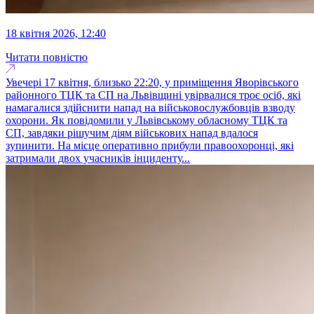
18 квітня 2026, 12:40
Читати повністю
Увечері 17 квітня, близько 22:20, у приміщення Яворівського
районного ТЦК та СП на Львівщині увірвалися троє осіб, які
намагалися здійснити напад на військовослужбовців взводу
охорони. Як повідомили у Львівському обласному ТЦК та
СП, завдяки рішучим діям військових напад вдалося
зупинити. На місце оперативно прибули правоохоронці, які
затримали двох учасників інциденту...