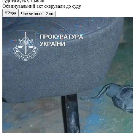
судитимуть у Львові
Обвинувальний акт скерували до суду
785
Час читання: 2 хв