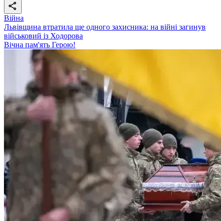
Війна
Львівщина втратила ще одного захисника: на війні загинув
військовий із Ходорова
Вічна пам'ять Герою!