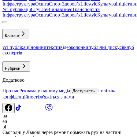
Інфраструктура
Освіта
Спорт
Здоровʼя
Lifestyle
Культура
Ініціатив
Усі публікації
CityLife
Війна
Бізнес
Транспорт та
Інфраструктура
Освіта
Спорт
Здоровʼя
Lifestyle
Культура
Ініціатив
Контент
усі публікації
новини
тексти
відео
колонки
публічні дискусії
клуб
експертів
Рубрики
Додатково
Про нас
Реклама у нашому медіа
Політика
Доступність
конфіденційності
зв'яжіться з нами
ua
en
pl
Сьогодні у Львові через ремонт обмежать рух на частині