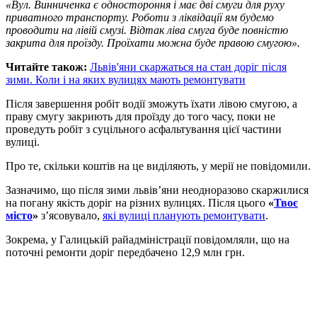
«Вул. Винниченка є одностороння і має дві смуги для руху
приватного транспорту. Роботи з ліквідації ям будемо
проводити на лівій смузі. Відтак ліва смуга буде повністю
закрита для проїзду. Проїхати можна буде правою смугою».
Читайте також:
Львів'яни скаржаться на стан доріг після
зими. Коли і на яких вулицях мають ремонтувати
Після завершення робіт водії зможуть їхати лівою смугою, а
праву смугу закриють для проїзду до того часу, поки не
проведуть робіт з суцільного асфальтування цієї частини
вулиці.
Про те, скільки коштів на це виділяють, у мерії не повідомили.
Зазначимо, що після зими львів’яни неодноразово скаржилися
на погану якість доріг на різних вулицях. Після цього
«
Твоє
місто
»
з’ясовувало,
які вулиці планують ремонтувати
.
Зокрема, у Галицькій райадміністрації повідомляли, що на
поточні ремонти доріг передбачено 12,9 млн грн.