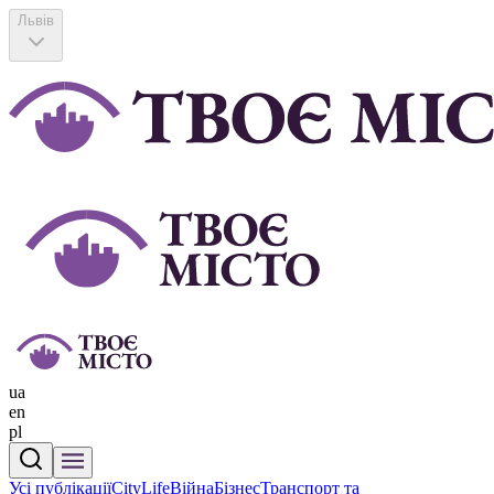
Львів
ua
en
pl
Усі публікації
CityLife
Війна
Бізнес
Транспорт та