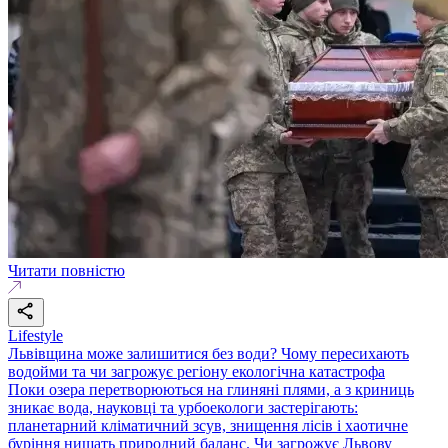
Читати повністю
Lifestyle
Львівщина може залишитися без води? Чому пересихають
водойми та чи загрожує регіону екологічна катастрофа
Поки озера перетворюються на глиняні плями, а з криниць
зникає вода, науковці та урбоекологи застерігають:
планетарний кліматичний зсув, знищення лісів і хаотичне
буріння нищать природний баланс. Чи загрожує Львову