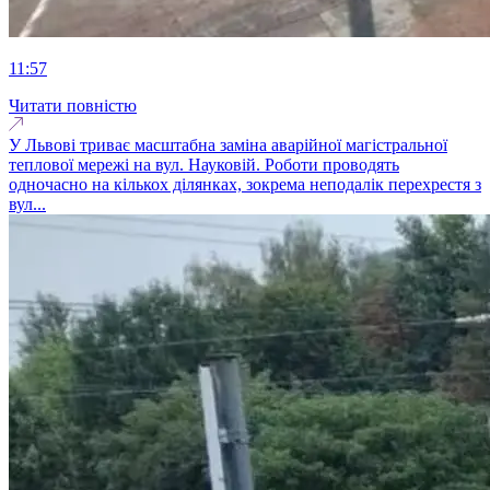
11:57
Читати повністю
У Львові триває масштабна заміна аварійної магістральної
теплової мережі на вул. Науковій. Роботи проводять
одночасно на кількох ділянках, зокрема неподалік перехрестя з
вул...