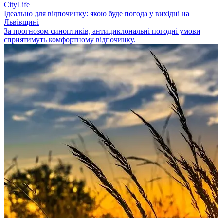
CityLife
Ідеально для відпочинку: якою буде погода у вихідні на
Львівщині
За прогнозом синоптиків, антициклональні погодні умови
сприятимуть комфортному відпочинку.