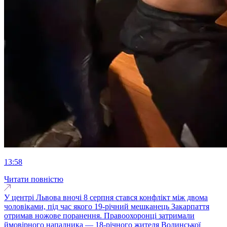
13:58
Читати повністю
У центрі Львова вночі 8 серпня стався конфлікт між двома
чоловіками, під час якого 19-річний мешканець Закарпаття
отримав ножове поранення. Правоохоронці затримали
ймовірного нападника — 18-річного жителя Волинської