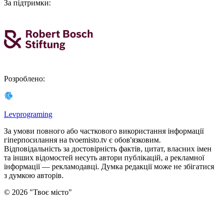
За підтримки
:
Розроблено
:
Levprograming
За умови повного або часткового використання iнформацiї
гіперпосилання на tvoemisto.tv є обов'язковим.
Відповідальність за достовірність фактів, цитат, власних імен
та інших відомостей несуть автори публікацій, а рекламної
інформації — рекламодавці. Думка редакцiї може не збiгатися
з думкою авторiв.
©
2026
"
Твоє місто
"