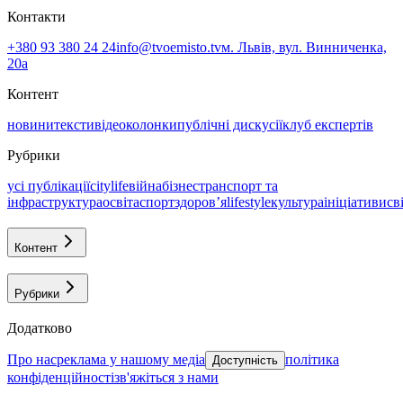
Контакти
+380 93 380 24 24
info@tvoemisto.tv
м. Львів, вул. Винниченка,
20а
Контент
новини
тексти
відео
колонки
публічні дискусії
клуб експертів
Рубрики
усі публікації
citylife
війна
бізнес
транспорт та
інфраструктура
освіта
спорт
здоровʼя
lifestyle
культура
ініціативи
св
Контент
Рубрики
Додатково
про нас
реклама у нашому медіа
політика
Доступність
конфіденційності
зв'яжіться з нами