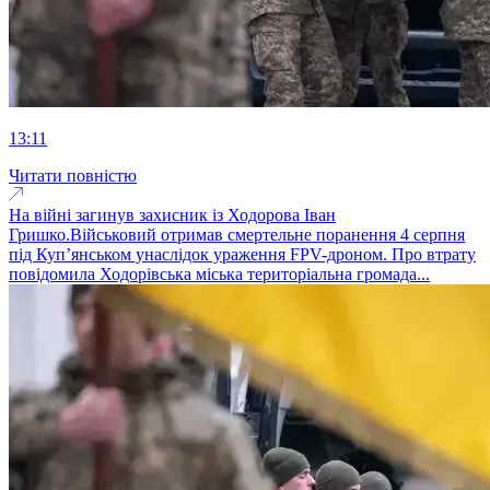
13:11
Читати повністю
На війні загинув захисник із Ходорова Іван
Гришко.Військовий отримав смертельне поранення 4 серпня
під Куп’янськом унаслідок ураження FPV-дроном. Про втрату
повідомила Ходорівська міська територіальна громада...