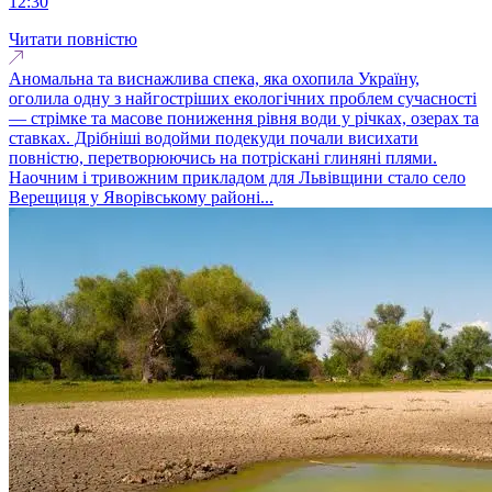
12:30
Читати повністю
Аномальна та виснажлива спека, яка охопила Україну,
оголила одну з найгостріших екологічних проблем сучасності
— стрімке та масове пониження рівня води у річках, озерах та
ставках. Дрібніші водойми подекуди почали висихати
повністю, перетворюючись на потріскані глиняні плями.
Наочним і тривожним прикладом для Львівщини стало село
Верещиця у Яворівському районі...