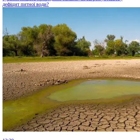
дефіцит питної води?