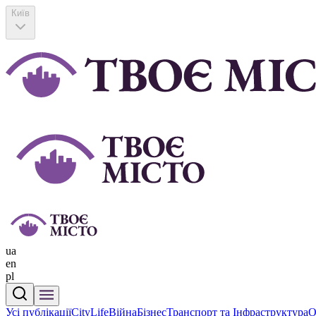
Київ
ua
en
pl
Усі публікації
CityLife
Війна
Бізнес
Транспорт та Інфраструктура
О