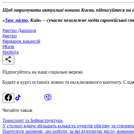
Щоб отримувати актуальні новини Києва, підписуйтеся на
«
Твоє місто
. Київ» – сучасне незалежне медіа європейської с
#
метро Дарниця
#
метро
#
ярмарок вакансій
#
Київ
#
робота
Підписуйтесь на наші соціальні мережі
Будьте в курсі останніх новин та ексклюзивного контенту. Слід
Читайте також
Транспорт та Інфраструктура
У столиці вдвічі збільшать кількість пунктів обігріву та створя
Пантелєєв запевняє, що роботи, за які відповідає місто, виконані