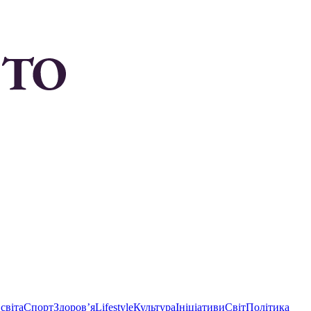
світа
Спорт
Здоровʼя
Lifestyle
Культура
Ініціативи
Світ
Політика