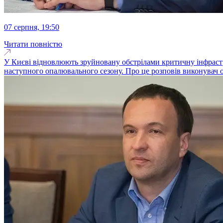
07 серпня, 19:50
Читати повністю
У Києві відновлюють зруйновану обстрілами критичну інфрастру
наступного опалювального сезону. Про це розповів виконувач о