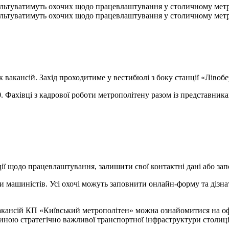
ультуватимуть охочих щодо працевлаштування у столичному метр
ультуватимуть охочих щодо працевлаштування у столичному метр
ок вакансій. Захід проходитиме у вестибюлі з боку станції «Ліво
0. Фахівці з кадрової роботи метрополітену разом із представник
ії щодо працевлаштування, залишити свої контактні дані або зап
и машиністів. Усі охочі можуть заповнити онлайн-форму та дізнат
вакансій КП «Київський метрополітен» можна ознайомитися на офі
иною стратегічно важливої транспортної інфраструктури столиці