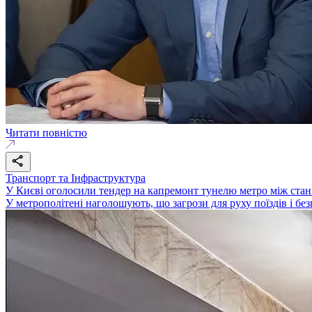
Читати повністю
Транспорт та Інфраструктура
У Києві оголосили тендер на капремонт тунелю метро між стан
У метрополітені наголошують, що загрози для руху поїздів і бе