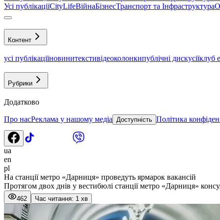
Усі публікації
CityLife
Війна
Бізнес
Транспорт та Інфраструктура
О
Контент
усі публікації
новини
тексти
відео
колонки
публічні дискусії
клуб 
Рубрики
Додатково
Про нас
Реклама у нашому медіа
Політика конфіден
Доступність
ua
en
pl
На станції метро «Дарниця» проведуть ярмарок вакансій
Протягом двох днів у вестибюлі станції метро «Дарниця» конс
462
Час читання: 1 хв