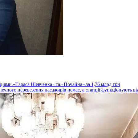
ціями «Тараса Шевченка» та «Почайна» за 1,76 млрд грн
зпечного перевезення пасажирів немає, а станції функціонують ві