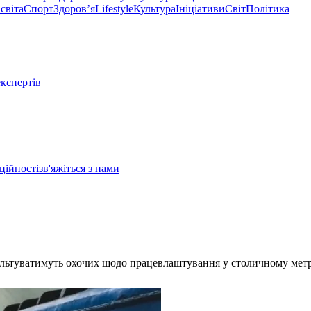
світа
Спорт
Здоровʼя
Lifestyle
Культура
Ініціативи
Світ
Політика
експертів
ційності
зв'яжіться з нами
ультуватимуть охочих щодо працевлаштування у столичному метр