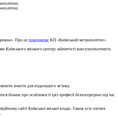
ополітені.
ополітені.
бережна». Про це
повідомляє
КП «Київський метрополітен».
ами Київського міського центру зайнятості консультуватимуть
овнити анкети для подальшого зв’язку.
ися більше про особливості цієї професії безпосередньо під час
ційному сайті Київської міської влади. Також усіх охочих
.