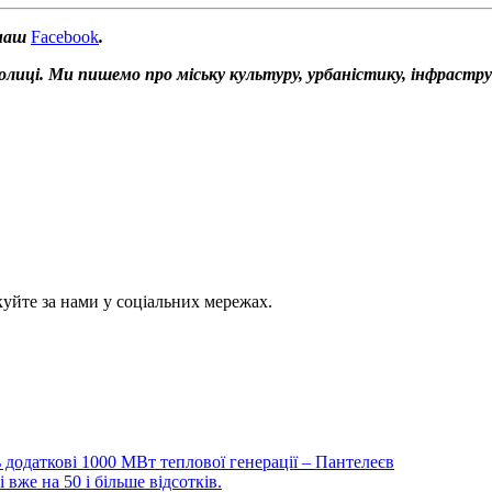
 наш
Facebook
.
толиці. Ми пишемо про міську культуру, урбаністику, інфрастр
куйте за нами у соціальних мережах.
ть додаткові 1000 МВт теплової генерації – Пантелеєв
 вже на 50 і більше відсотків.