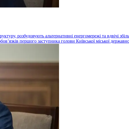
ктуру, розбудовують альтернативні енергомережі та вдвічі збіль
бовʼязків першого заступника голови Київської міської державно