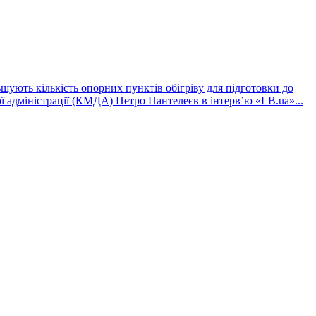
шують кількість опорних пунктів обігріву для підготовки до
ї адміністрації (КМДА) Петро Пантелеєв в інтервʼю «LB.ua»...