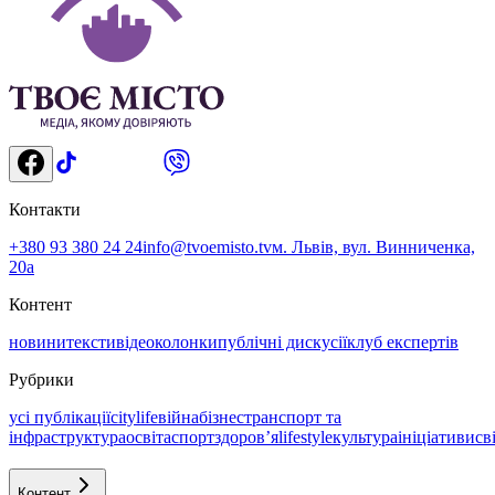
Контакти
+380 93 380 24 24
info@tvoemisto.tv
м. Львів, вул. Винниченка,
20а
Контент
новини
тексти
відео
колонки
публічні дискусії
клуб експертів
Рубрики
усі публікації
citylife
війна
бізнес
транспорт та
інфраструктура
освіта
спорт
здоровʼя
lifestyle
культура
ініціативи
св
Контент