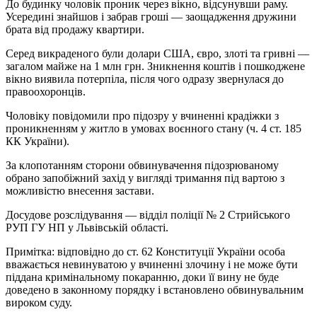
До будинку чоловік проник через вікно, відсунувши раму.
Усередині знайшов і забрав гроші — заощадження дружини
брата від продажу квартири.
Серед викраденого були долари США, євро, злоті та гривні —
загалом майже на 1 млн грн. Зникнення коштів і пошкоджене
вікно виявила потерпіла, після чого одразу звернулася до
правоохоронців.
Чоловіку повідомили про підозру у вчиненні крадіжки з
проникненням у житло в умовах воєнного стану (ч. 4 ст. 185
КК України).
За клопотанням сторони обвинувачення підозрюваному
обрано запобіжний захід у вигляді тримання під вартою з
можливістю внесення застави.
Досудове розслідування — відділ поліції № 2 Стрийського
РУП ГУ НП у Львівській області.
Примітка: відповідно до ст. 62 Конституції України особа
вважається невинуватою у вчиненні злочину і не може бути
піддана кримінальному покаранню, доки її вину не буде
доведено в законному порядку і встановлено обвинувальним
вироком суду.