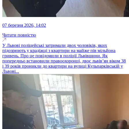
07 березня 2026, 14:02
Читати повністю
У Львові поліцейські затримали двох чоловіків, яких
підозрюють у крадіжці з квартири на майже пів мільйона
гривень. Про це повідомили в поліції Львівщини. Як
попередньо встановили правоохоронці, двоє львів’ян віком 38
і 39 років проникли до квартири на вулиці Кульпарківській у
Львові...