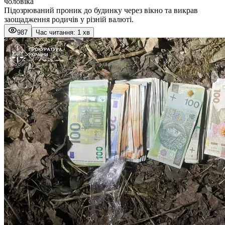
чоловіка
Підозрюваний проник до будинку через вікно та викрав
заощадження родичів у різній валюті.
987
Час читання: 1 хв