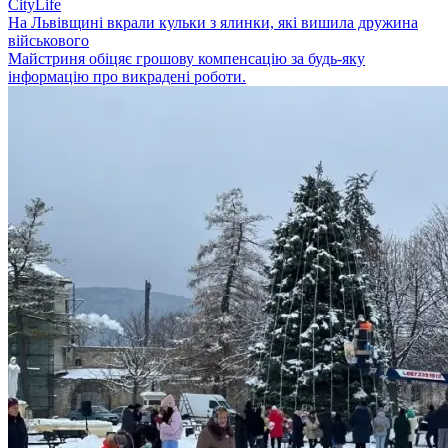
CityLife
На Львівщині вкрали кульки з ялинки, які вишила дружина
військового
Майстриня обіцяє грошову компенсацію за будь-яку
інформацію про викрадені роботи.