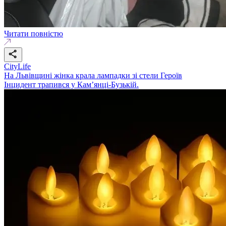
Читати повністю
CityLife
На Львівщині жінка крала лампадки зі стели Героїв
Інцидент трапився у Кам’янці-Бузькій.