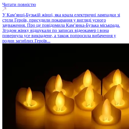
Читати повністю
У Кам’янці-Бузькій жінці, яка крала електричні лампадки зі
стели Героїв, присудили покарання у вигляді усного
зауваження. Про це повідомила Кам’янка-Бузька міськрада.
Згодом жінку відшукали по записах відеокамер і вона
повернула усе викрадене, а також попросила вибачення у
родин загиблих Героїв...