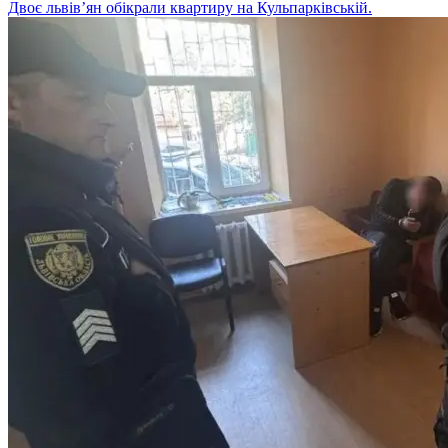
Двоє львів’ян обікрали квартиру на Кульпарківській.