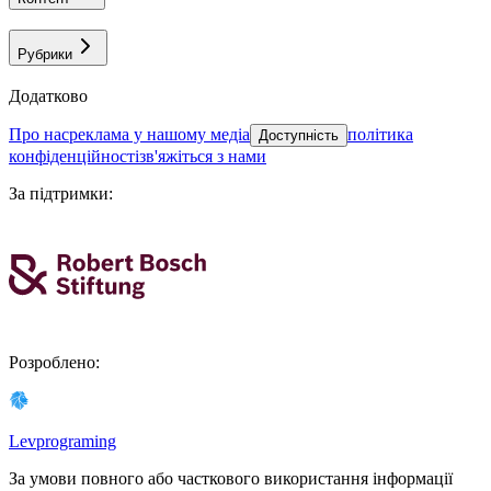
Рубрики
Додатково
про нас
реклама у нашому медіа
політика
Доступність
конфіденційності
зв'яжіться з нами
За підтримки
:
Розроблено
:
Levprograming
За умови повного або часткового використання iнформацiї