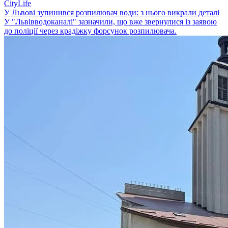
CityLife
У Львові зупинився розпилювач води: з нього викрали деталі
У "Львівводоканалі" зазначили, що вже звернулися із заявою
до поліції через крадіжку форсунок розпилювача.