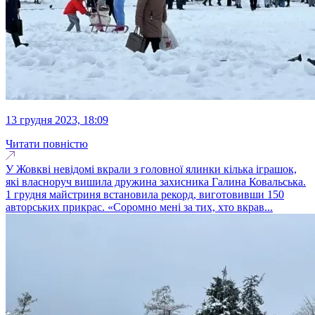
13 грудня 2023, 18:09
Читати повністю
У Жовкві невідомі вкрали з головної ялинки кілька іграшок,
які власноруч вишила дружина захисника Галина Ковальська.
1 грудня майстриня встановила рекорд, виготовивши 150
авторських прикрас. «Соромно мені за тих, хто вкрав...