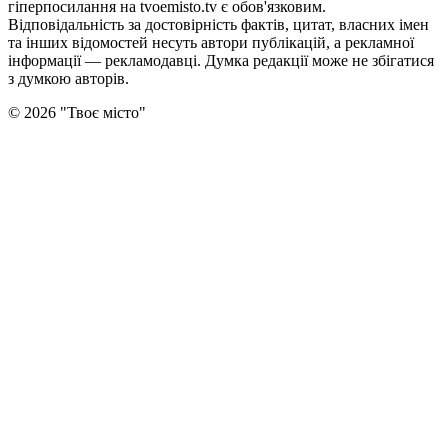
гіперпосилання на tvoemisto.tv є обов'язковим.
Відповідальність за достовірність фактів, цитат, власних імен
та інших відомостей несуть автори публікацій, а рекламної
інформації — рекламодавці. Думка редакцiї може не збiгатися
з думкою авторiв.
©
2026
"
Твоє місто
"