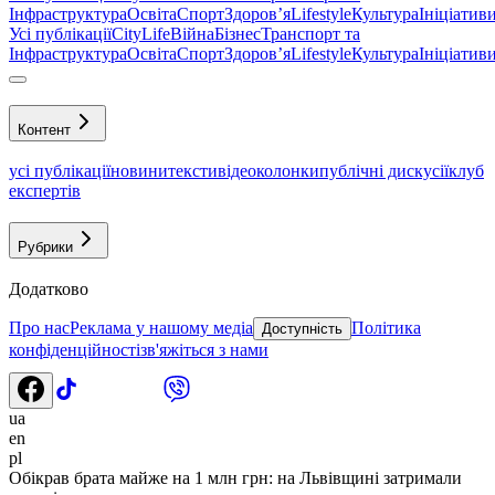
Інфраструктура
Освіта
Спорт
Здоровʼя
Lifestyle
Культура
Ініціатив
Усі публікації
CityLife
Війна
Бізнес
Транспорт та
Інфраструктура
Освіта
Спорт
Здоровʼя
Lifestyle
Культура
Ініціатив
Контент
усі публікації
новини
тексти
відео
колонки
публічні дискусії
клуб
експертів
Рубрики
Додатково
Про нас
Реклама у нашому медіа
Політика
Доступність
конфіденційності
зв'яжіться з нами
ua
en
pl
Обікрав брата майже на 1 млн грн: на Львівщині затримали