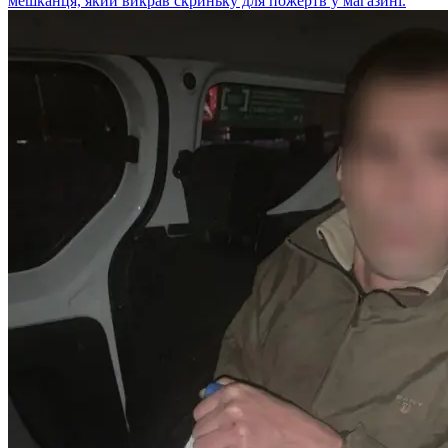
мешканця, який викрав скриньку для пожертв у магазині.