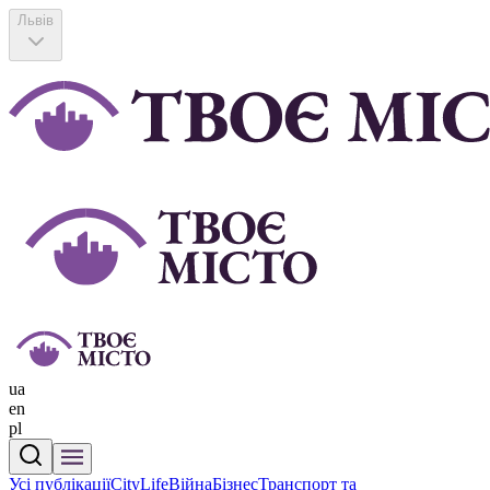
Львів
ua
en
pl
Усі публікації
CityLife
Війна
Бізнес
Транспорт та