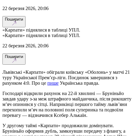
22 березня 2026, 20:06
Поширити
«Карпати» піднялися в таблиці УПЛ.
«Карпати» піднялися в таблиці УПЛ.
22 березня 2026, 20:06
Поширити
Львівські «Карпати» обіграли київську «Оболонь» у матчі 21
туру Української Прем’єр-ліги. Поєдинок завершився з
рахунком 4:0. Про це
пише
Українська правда.
Господарі відкрили рахунок на 22-й хвилині — Бруніньйо
завдав удару з-за меж штрафного майданчика, після рикошету
м’яч опинився у сітці. Наприкінці першого тайму львів’яни
перехопили м’яч на половині поля суперника та подвоїли
перевагу — відзначився Ксебер Алькаїн.
У другому таймі «Карпати» продовжили домінувати.
Бруніньйо оформив дубль, замкнувши передачу з флангу, а