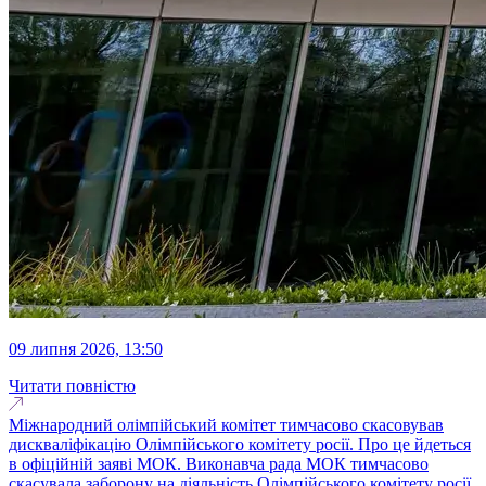
09 липня 2026, 13:50
Читати повністю
Міжнародний олімпійський комітет тимчасово скасовував
дискваліфікацію Олімпійського комітету росії. Про це йдеться
в офіційній заяві МОК. Виконавча рада МОК тимчасово
скасувала заборону на діяльність Олімпійського комітету росії