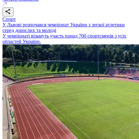
Спорт
У Львові розпочався чемпіонат України з легкої атлетики
серед дорослих та молоді
У чемпіонаті візьмуть участь понад 700 спортсменів з усіх
областей України.