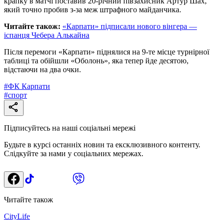
крапку в матчі поставив 20-річний півзахисник Артур Шах,
який точно пробив з-за меж штрафного майданчика.
Читайте також:
«Карпати» підписали нового вінгера —
іспанця Чебера Алькайна
Після перемоги «Карпати» піднялися на 9-те місце турнірної
таблиці та обійшли «Оболонь», яка тепер йде десятою,
відстаючи на два очки.
#
ФК Карпати
#
спорт
Підписуйтесь на наші соціальні мережі
Будьте в курсі останніх новин та ексклюзивного контенту.
Слідкуйте за нами у соціальних мережах.
Читайте також
CityLife