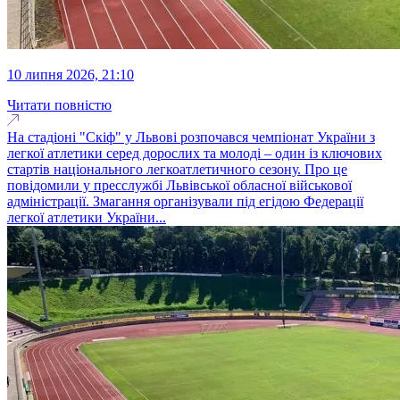
10 липня 2026, 21:10
Читати повністю
На стадіоні "Скіф" у Львові розпочався чемпіонат України з
легкої атлетики серед дорослих та молоді – один із ключових
стартів національного легкоатлетичного сезону. Про це
повідомили у пресслужбі Львівської обласної військової
адміністрації. Змагання організували під егідою Федерації
легкої атлетики України...