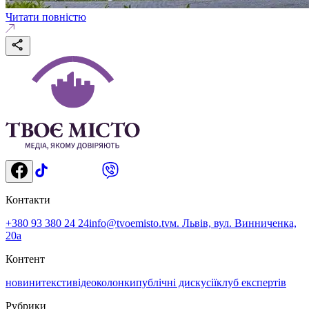
Читати повністю
Контакти
+380 93 380 24 24
info@tvoemisto.tv
м. Львів, вул. Винниченка,
20а
Контент
новини
тексти
відео
колонки
публічні дискусії
клуб експертів
Рубрики