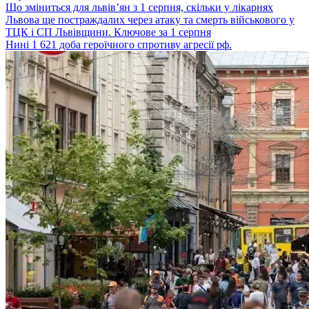
Що зміниться для львів’ян з 1 серпня, скільки у лікарнях
Львова ще постраждалих через атаку та смерть військового у
ТЦК і СП Львівщини. Ключове за 1 серпня
Нині 1 621 доба героїчного спротиву агресії рф.