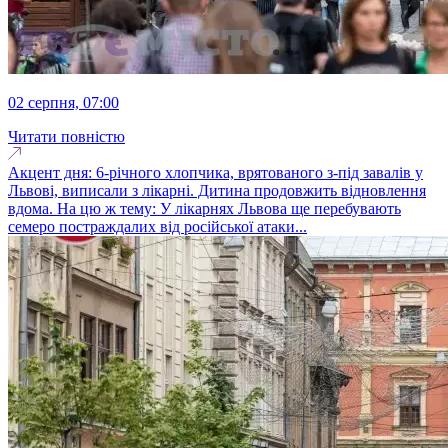
02 серпня, 07:00
Читати повністю
Акцент дня: 6-річного хлопчика, врятованого з-під завалів у
Львові, виписали з лікарні. Дитина продовжить відновлення
вдома. На цю ж тему: У лікарнях Львова ще перебувають
семеро постраждалих від російської атаки...