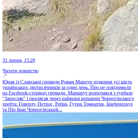
31 липня, 15:20
Читати повністю
Юнак із Славської громади Роман Марцун підкорив усі шість
українських двотисячників за один день. Про це повідомили
на Facebook-сторінці громади. Маршрут розпочався з турбази
"Заросляк" і пролягав через найвищі вершини Чорногірського
хребта: Говерлу, Петрос, Ребра, Гутин Томнатик, Бребенескул
та Піп Іван Чорногірський...