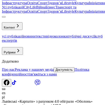
Інфраструктура
Освіта
Спорт
Здоровʼя
Lifestyle
Культура
Ініціатив
Усі публікації
CityLife
Війна
Бізнес
Транспорт та
Інфраструктура
Освіта
Спорт
Здоровʼя
Lifestyle
Культура
Ініціатив
Контент
усі публікації
новини
тексти
відео
колонки
публічні дискусії
клуб
експертів
Рубрики
Додатково
Про нас
Реклама у нашому медіа
Політика
Доступність
конфіденційності
зв'яжіться з нами
ua
en
pl
Львівські «Карпати» з рахунком 4:0 обіграли «Оболонь»