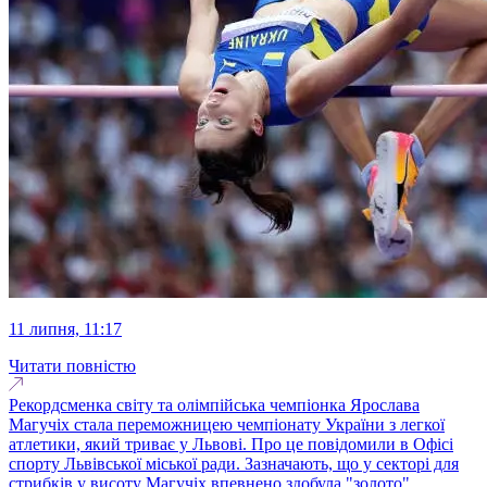
11 липня, 11:17
Читати повністю
Рекордсменка світу та олімпійська чемпіонка Ярослава
Магучіх стала переможницею чемпіонату України з легкої
атлетики, який триває у Львові. Про це повідомили в Офісі
спорту Львівської міської ради. Зазначають, що у секторі для
стрибків у висоту Магучіх впевнено здобула "золото",