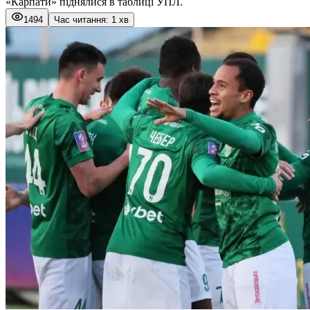
«Карпати» піднялися в таблиці УПЛ.
1494
Час читання: 1 хв