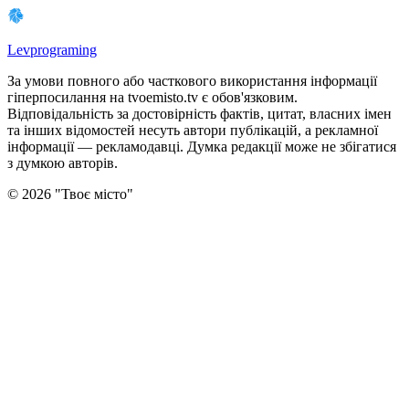
Levprograming
За умови повного або часткового використання iнформацiї
гіперпосилання на tvoemisto.tv є обов'язковим.
Відповідальність за достовірність фактів, цитат, власних імен
та інших відомостей несуть автори публікацій, а рекламної
інформації — рекламодавці. Думка редакцiї може не збiгатися
з думкою авторiв.
©
2026
"
Твоє місто
"