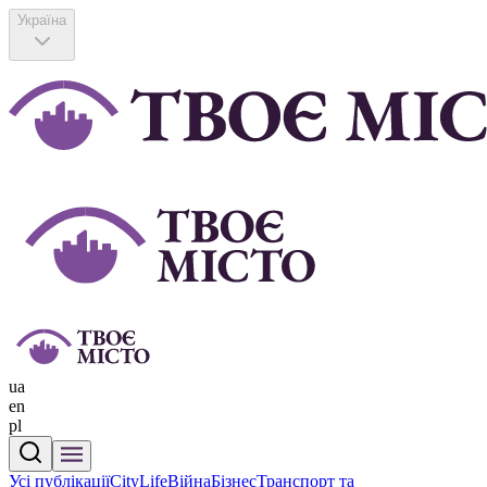
Україна
ua
en
pl
Усі публікації
CityLife
Війна
Бізнес
Транспорт та