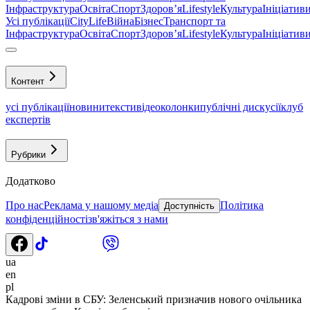
Інфраструктура
Освіта
Спорт
Здоровʼя
Lifestyle
Культура
Ініціатив
Усі публікації
CityLife
Війна
Бізнес
Транспорт та
Інфраструктура
Освіта
Спорт
Здоровʼя
Lifestyle
Культура
Ініціатив
Контент
усі публікації
новини
тексти
відео
колонки
публічні дискусії
клуб
експертів
Рубрики
Додатково
Про нас
Реклама у нашому медіа
Політика
Доступність
конфіденційності
зв'яжіться з нами
ua
en
pl
Кадрові зміни в СБУ: Зеленський призначив нового очільника