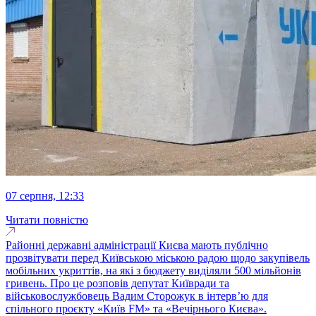
07 серпня, 12:33
Читати повністю
Районні державні адміністрації Києва мають публічно
прозвітувати перед Київською міською радою щодо закупівель
мобільних укриттів, на які з бюджету виділяли 500 мільйонів
гривень. Про це розповів депутат Київради та
військовослужбовець Вадим Сторожук в інтерв’ю для
спільного проєкту «Київ FM» та «Вечірнього Києва».