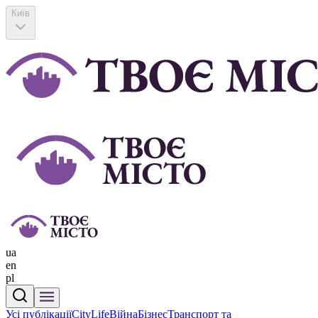
Київ
ua
en
pl
Усі публікації
CityLife
Війна
Бізнес
Транспорт та