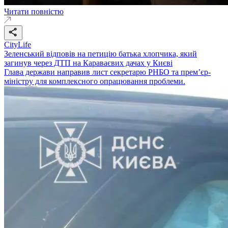
Читати повністю
CityLife
Зеленський відповів на петицію батька хлопчика, який
загинув через ДТП на Караваєвих дачах у Києві
Глава держави направив лист секретарю РНБО та премʼєр-
міністру для комплексного опрацювання проблеми.