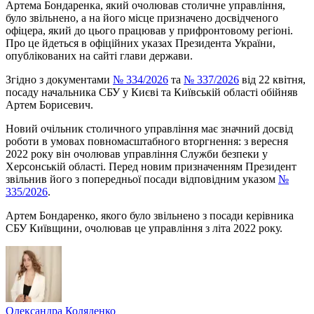
Артема Бондаренка, який очолював столичне управління,
було звільнено, а на його місце призначено досвідченого
офіцера, який до цього працював у прифронтовому регіоні.
Про це йдеться в офіційних указах Президента України,
опублікованих на сайті глави держави.
Згідно з документами
№ 334/2026
та
№ 337/2026
від 22 квітня,
посаду начальника СБУ у Києві та Київській області обійняв
Артем Борисевич.
Новий очільник столичного управління має значний досвід
роботи в умовах повномасштабного вторгнення: з вересня
2022 року він очолював управління Служби безпеки у
Херсонській області. Перед новим призначенням Президент
звільнив його з попередньої посади відповідним указом
№
335/2026
.
Артем Бондаренко, якого було звільнено з посади керівника
СБУ Київщини, очолював це управління з літа 2022 року.
Олександра Коляденко