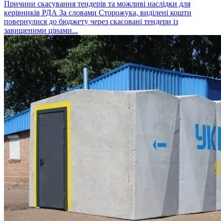
Причини скасування тендерів та можливі наслідки для
керівників РДА За словами Сторожука, виділені кошти
повернулися до бюджету через скасовані тендери із
завищеними цінами...