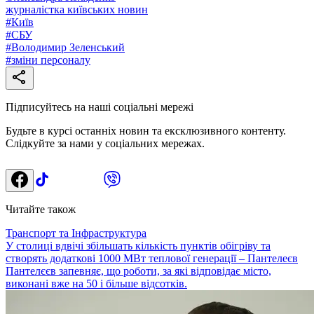
журналістка київських новин
#
Київ
#
СБУ
#
Володимир Зеленський
#
зміни персоналу
Підписуйтесь на наші соціальні мережі
Будьте в курсі останніх новин та ексклюзивного контенту.
Слідкуйте за нами у соціальних мережах.
Читайте також
Транспорт та Інфраструктура
У столиці вдвічі збільшать кількість пунктів обігріву та
створять додаткові 1000 МВт теплової генерації – Пантелеєв
Пантелєєв запевняє, що роботи, за які відповідає місто,
виконані вже на 50 і більше відсотків.