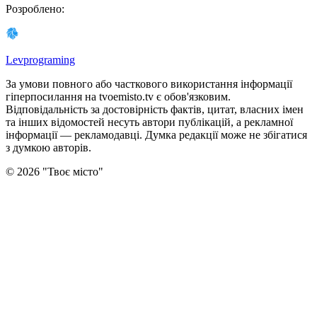
Розроблено
:
Levprograming
За умови повного або часткового використання iнформацiї
гіперпосилання на tvoemisto.tv є обов'язковим.
Відповідальність за достовірність фактів, цитат, власних імен
та інших відомостей несуть автори публікацій, а рекламної
інформації — рекламодавці. Думка редакцiї може не збiгатися
з думкою авторiв.
©
2026
"
Твоє місто
"