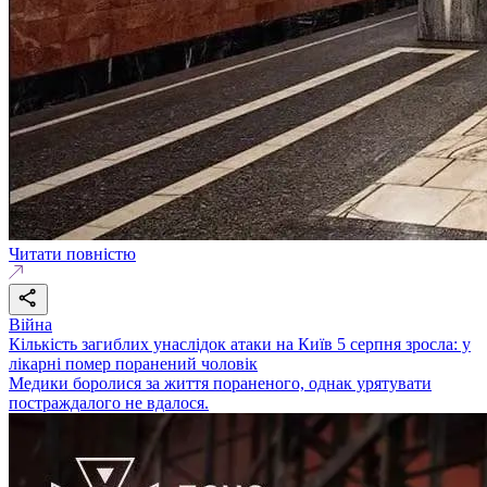
Читати повністю
Війна
Кількість загиблих унаслідок атаки на Київ 5 серпня зросла: у
лікарні помер поранений чоловік
Медики боролися за життя пораненого, однак урятувати
постраждалого не вдалося.