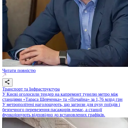
Читати повністю
Транспорт та Інфраструктура
У Києві оголосили тендер на капремонт тунелю метро між
станціями «Тараса Шевченка» та «Почайна» за 1,76 млрд грн
У метрополітені наголошують, що загрози для руху поїздів і
безпечного перевезення пасажирів немає, а станції
функціонують відповідно до встановлених графіків.