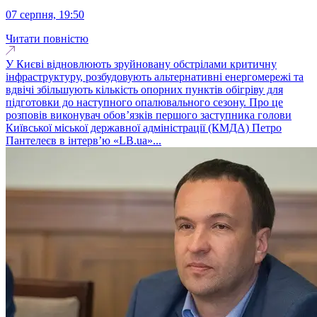
07 серпня, 19:50
Читати повністю
У Києві відновлюють зруйновану обстрілами критичну
інфраструктуру, розбудовують альтернативні енергомережі та
вдвічі збільшують кількість опорних пунктів обігріву для
підготовки до наступного опалювального сезону. Про це
розповів виконувач обовʼязків першого заступника голови
Київської міської державної адміністрації (КМДА) Петро
Пантелеєв в інтервʼю «LB.ua»...