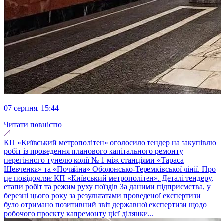
07 серпня, 15:44
Читати повністю
КП «Київський метрополітен» оголосило тендер на закупівлю
робіт із проведення планового капітального ремонту
перегінного тунелю колії № 1 між станціями «Тараса
Шевченка» та «Почайна» Оболонсько-Теремківської лінії. Про
це повідомляє КП «Київський метрополітен». Деталі тендеру,
етапи робіт та режим руху поїздів За даними підприємства, у
березні цього року за результатами проведеної експертизи
було отримано позитивний звіт державної експертизи щодо
робочого проєкту капремонту цієї ділянки...