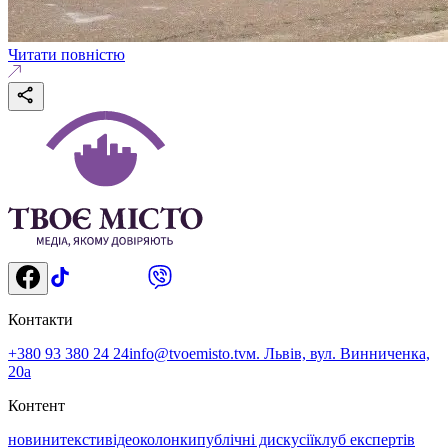
Читати повністю
Контакти
+380 93 380 24 24
info@tvoemisto.tv
м. Львів, вул. Винниченка,
20а
Контент
новини
тексти
відео
колонки
публічні дискусії
клуб експертів