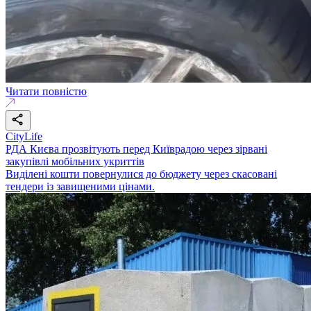
Читати повністю
CityLife
РДА Києва прозвітують перед Київрадою через зірвані
закупівлі мобільних укриттів
Виділені кошти повернулися до бюджету через скасовані
тендери із завищеними цінами.