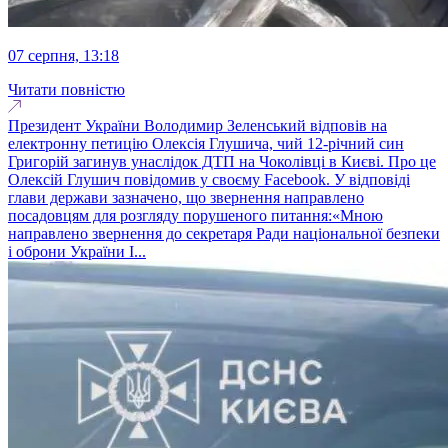
07 серпня, 13:18
Читати повністю
Президент України Володимир Зеленський відповів на
електронну петицію Олексія Глушича, чий 12-річний син
Григорій загинув унаслідок ДТП на Чоколівці в Києві. Про це
Олексій Глушич повідомив у своєму Facebook. У відповіді
глави держави зазначено, що звернення направлено
посадовцям для розгляду порушеного питання:«Мною
направлено звернення до секретаря Ради національної безпеки
і оброни України І...