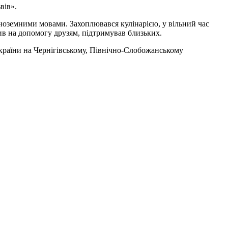
вів».
іноземними мовами. Захоплювався кулінарією, у вільний час
ив на допомогу друзям, підтримував близьких.
 України на Чернігівському, Північно-Слобожанському