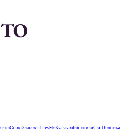
світа
Спорт
Здоровʼя
Lifestyle
Культура
Ініціативи
Світ
Політика