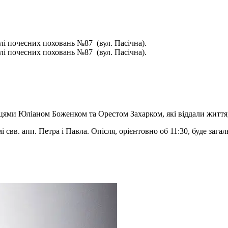
лі почесних поховань №87 (вул. Пасічна).
лі почесних поховань №87 (вул. Пасічна).
вцями Юліаном Боженком та Орестом Захарком, які віддали життя
і свв. апп. Петра і Павла. Опісля, орієнтовно об 11:30, буде заг