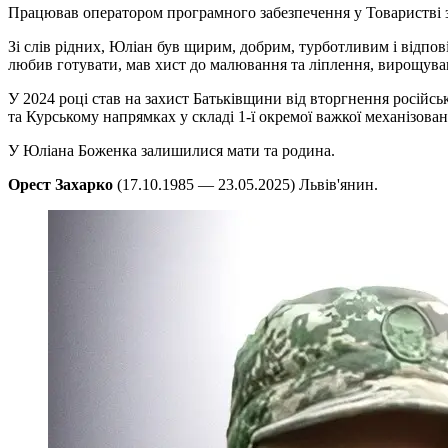
Працював оператором програмного забезпечення у Товаристві 
Зі слів рідних, Юліан був щирим, добрим, турботливим і відп
любив готувати, мав хист до малювання та ліплення, вирощував
У 2024 році став на захист Батьківщини від вторгнення російсь
та Курському напрямках у складі 1-ї окремої важкої механізов
У Юліана Боженка залишилися мати та родина.
Орест Захарко
(17.10.1985 — 23.05.2025) Львів'янин.