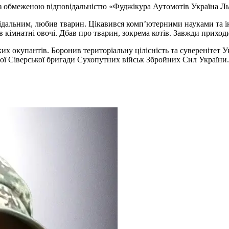
з обмеженою відповідальністю «Фуджікура Аутомотів Україна Ль
овідальним, любив тварин. Цікавився комп’ютерними науками та 
 кімнатні овочі. Дбав про тварин, зокрема котів. Завжди приход
ких окупантів. Боронив територіальну цілісність та суверенітет
аної Сіверської бригади Сухопутних військ Збройних Сил України.