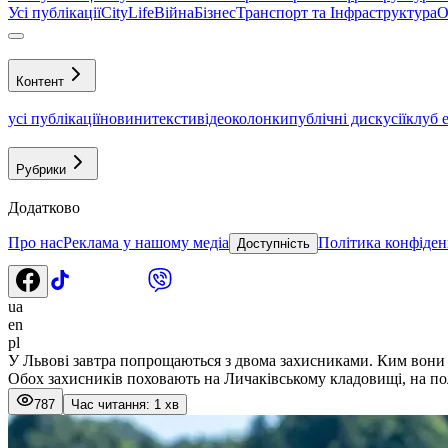
Усі публікації
CityLife
Війна
Бізнес
Транспорт та Інфраструктура
О
Контент
усі публікації
новини
тексти
відео
колонки
публічні дискусії
клуб 
Рубрики
Додатково
Про нас
Реклама у нашому медіа
Політика конфіден
Доступність
ua
en
pl
У Львові завтра попрощаються з двома захисниками. Ким вони
Обох захисників поховають на Личаківському кладовищі, на по
787
Час читання: 1 хв