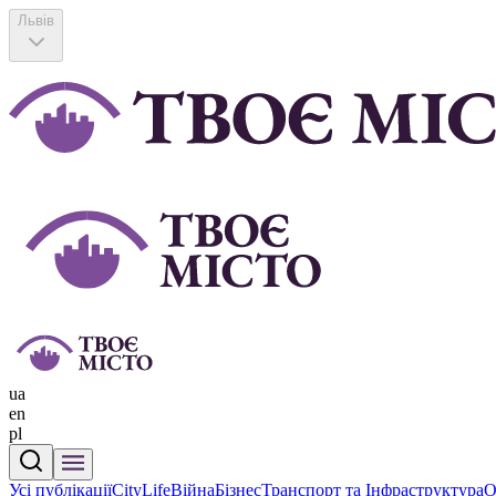
Львів
ua
en
pl
Усі публікації
CityLife
Війна
Бізнес
Транспорт та Інфраструктура
О