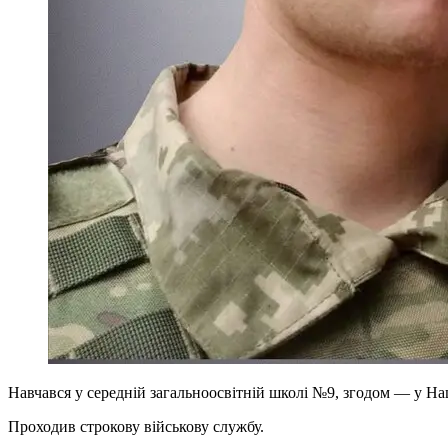
Навчався у середній загальноосвітній школі №9, згодом — у На
Проходив строкову військову службу.