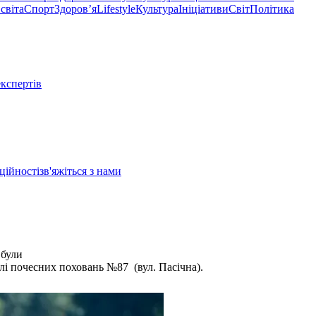
світа
Спорт
Здоровʼя
Lifestyle
Культура
Ініціативи
Світ
Політика
експертів
ційності
зв'яжіться з нами
 були
лі почесних поховань №87 (вул. Пасічна).