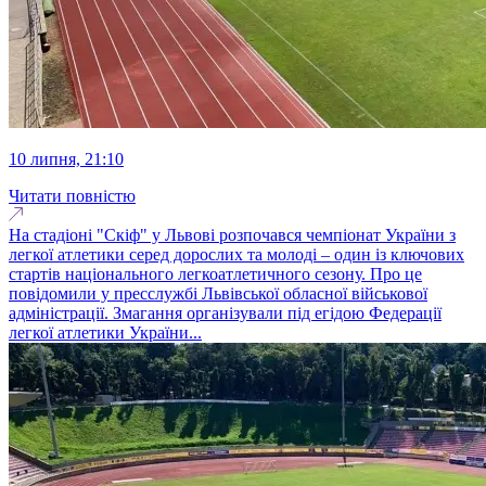
10 липня, 21:10
Читати повністю
На стадіоні "Скіф" у Львові розпочався чемпіонат України з
легкої атлетики серед дорослих та молоді – один із ключових
стартів національного легкоатлетичного сезону. Про це
повідомили у пресслужбі Львівської обласної військової
адміністрації. Змагання організували під егідою Федерації
легкої атлетики України...