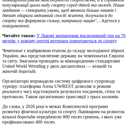
популяризації цього виду спорту серед дітей та молоді. Наше
завдання — створити умови, щоб якомога більше юнаків і
дівчат обирали активний спосіб життя, долучалися до
спорту та формували сильну, витривалу націю"
, - йдеться у
повідомленні.
Читайте також:
У Львові запрацював інклюзивний тир на 70
метрів: у новому центрі ветерани повертаються до спорту
Чемпіонат є відбірковим етапом до складу молодіжної збірної
України, яка представлятиме державу на чемпіонатах Європи
та світу. Змагання проводять за міжнародними стандартами
United World Wrestling у двох дисциплінах — вільній та
жіночій боротьбі.
Організатори впровадили систему цифрового супроводу
турніру: платформа Arena UWREST дозволяє в режимі
реального часу відстежувати результати поєдинків, сітки та
протоколи. Також організовано трансляції з трьох килимів.
До слова, у 2026 році в межах Комплексної програми
розвитку фізичної культури та спорту Львівщини на розвиток
вільної боротьби передбачили 800 тисяч гривень, з яких уже
профінансовано 400 тисяч.