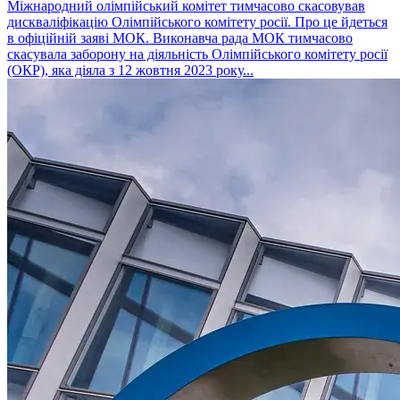
Міжнародний олімпійський комітет тимчасово скасовував
дискваліфікацію Олімпійського комітету росії. Про це йдеться
в офіційній заяві МОК. Виконавча рада МОК тимчасово
скасувала заборону на діяльність Олімпійського комітету росії
(ОКР), яка діяла з 12 жовтня 2023 року...