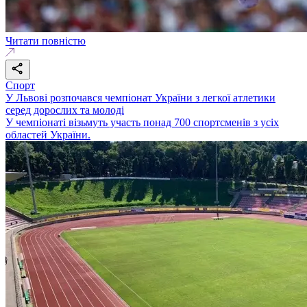
Читати повністю
Спорт
У Львові розпочався чемпіонат України з легкої атлетики
серед дорослих та молоді
У чемпіонаті візьмуть участь понад 700 спортсменів з усіх
областей України.