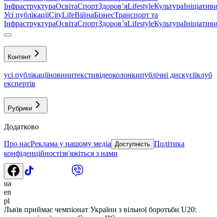
Інфраструктура
Освіта
Спорт
Здоровʼя
Lifestyle
Культура
Ініціатив
Усі публікації
CityLife
Війна
Бізнес
Транспорт та
Інфраструктура
Освіта
Спорт
Здоровʼя
Lifestyle
Культура
Ініціатив
Контент
усі публікації
новини
тексти
відео
колонки
публічні дискусії
клуб
експертів
Рубрики
Додатково
Про нас
Реклама у нашому медіа
Політика
Доступність
конфіденційності
зв'яжіться з нами
ua
en
pl
Львів приймає чемпіонат України з вільної боротьби U20: