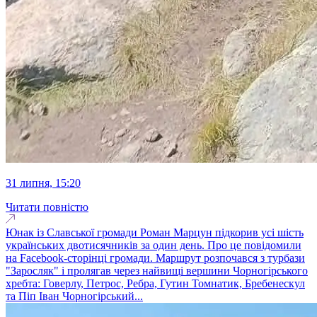
31 липня, 15:20
Читати повністю
Юнак із Славської громади Роман Марцун підкорив усі шість
українських двотисячників за один день. Про це повідомили
на Facebook-сторінці громади. Маршрут розпочався з турбази
"Заросляк" і пролягав через найвищі вершини Чорногірського
хребта: Говерлу, Петрос, Ребра, Гутин Томнатик, Бребенескул
та Піп Іван Чорногірський...