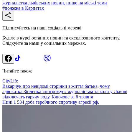
журналістка львівських новин, пише на міські теми
#
пожежа в Карпатах
Підписуйтесь на наші соціальні мережі
Будьте в курсі останніх новин та ексклюзивного контенту.
Слідкуйте за нами у соціальних мережах.
Читайте також
CityLife
Вакарчук про невідомі сторінки з життя батька, чому
адвокатка Зінченка «погрожує» журналістам та коли у Львові
відключать гарячу воду. Ключове за 6 травня
Нині 1 534 доба героїчного спротиву агресії рф.