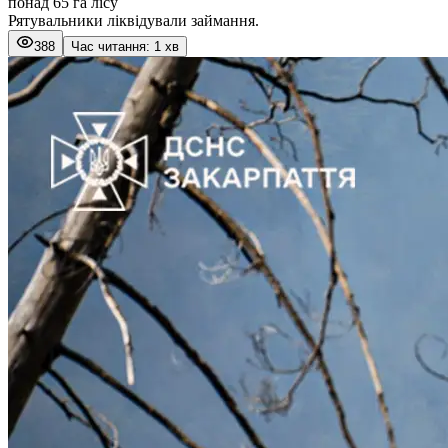
понад 65 га лісу
Рятувальники ліквідували займання.
388
Час читання: 1 хв