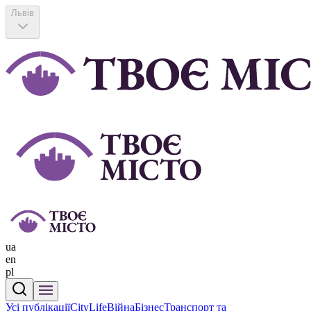
Львів
ua
en
pl
Усі публікації
CityLife
Війна
Бізнес
Транспорт та