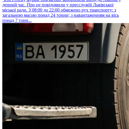
денний час. Про це повідомили у пресслужбі Львівської
міської ради. З 08:00 до 22:00 обмежено рух транспорту: з
загальною масою понад 24 тонни; з навантаженням на вісь
понад 7 тонн...