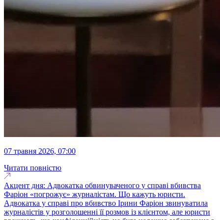
07 травня 2026, 07:00
Читати повністю
Акцент дня: Адвокатка обвинуваченого у справі вбивства
Фаріон «погрожує» журналістам. Що кажуть юристи.
Адвокатка у справі про вбивство Ірини Фаріон звинуватила
журналістів у розголошенні її розмов із клієнтом, але юристи