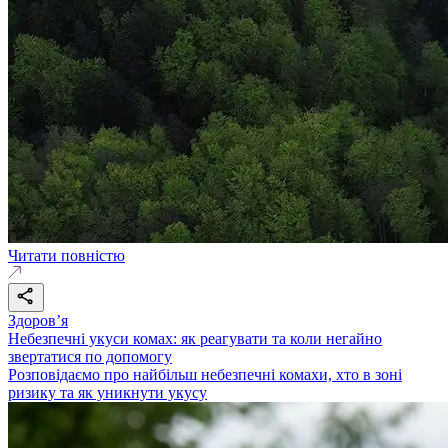
Читати повністю
Здоровʼя
Небезпечні укуси комах: як реагувати та коли негайно
звертатися по допомогу
Розповідаємо про найбільш небезпечні комахи, хто в зоні
ризику та як уникнути укусу