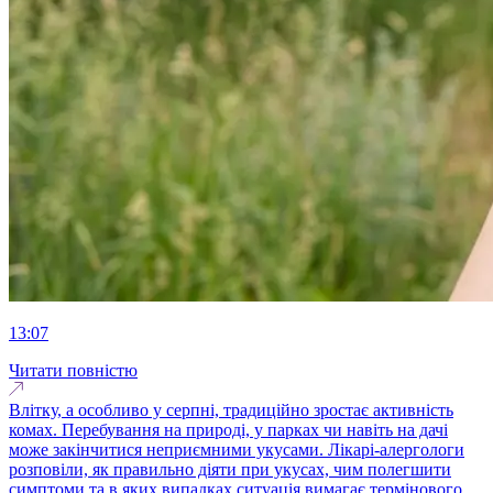
13:07
Читати повністю
Влітку, а особливо у серпні, традиційно зростає активність
комах. Перебування на природі, у парках чи навіть на дачі
може закінчитися неприємними укусами. Лікарі-алергологи
розповіли, як правильно діяти при укусах, чим полегшити
симптоми та в яких випадках ситуація вимагає термінового