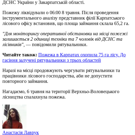
ДСНС України у Закарпатській області.
Пожежу ліквідували о 06:00 8 травня. Після проведення
інструментального аналізу представник філії Карпатського
лісового офісу встановив, що площа займання склала 65,2 га.
"Для моніторингу оперативної обстановки на місці пожежі
залишається 2 одиниці техніки та 7 чоловік від ДСНС та
лісівників",
— повідомили рятувальники.
Читайте також:
Пожежа в Карпатах охопила 75 га лісу. До
гасіння залучені рятувальники з трьох областей
Наразі на місці продовжують чергувати рятувальники та
працівники лісового господарства, аби не допустити
повторного займання.
Нагадаємо, 6 травня на території Верхньо-Воловецького
лісництва спалахнула пожежа.
Анастасія Лаврук