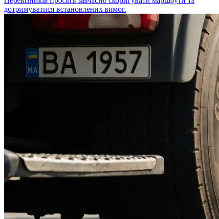
Перевізників просять завчасно скоригувати маршрути та
дотримуватися встановлених вимог.