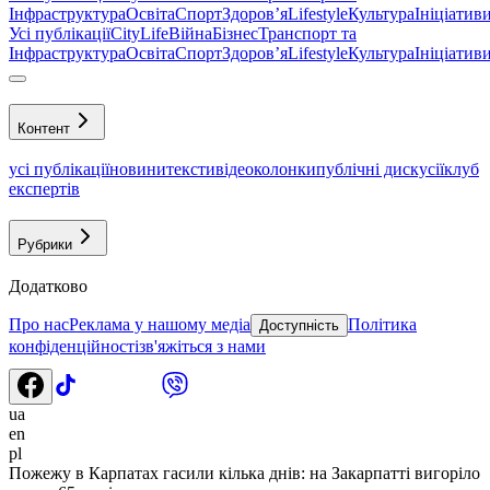
Інфраструктура
Освіта
Спорт
Здоровʼя
Lifestyle
Культура
Ініціатив
Усі публікації
CityLife
Війна
Бізнес
Транспорт та
Інфраструктура
Освіта
Спорт
Здоровʼя
Lifestyle
Культура
Ініціатив
Контент
усі публікації
новини
тексти
відео
колонки
публічні дискусії
клуб
експертів
Рубрики
Додатково
Про нас
Реклама у нашому медіа
Політика
Доступність
конфіденційності
зв'яжіться з нами
ua
en
pl
Пожежу в Карпатах гасили кілька днів: на Закарпатті вигоріло