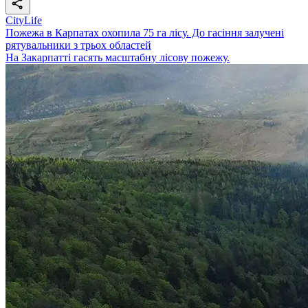
CityLife
Пожежа в Карпатах охопила 75 га лісу. До гасіння залучені
рятувальники з трьох областей
На Закарпатті гасять масштабну лісову пожежу.