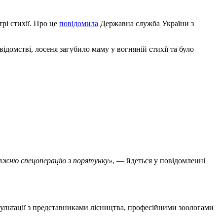
рі стихії. Про це
повідомила
Державна служба України з
домстві, лосеня загубило маму у вогняній стихії та було
правжню спецоперацію з порятунку»
, — йдеться у повідомленні
сультації з представниками лісництва, професійними зоологами