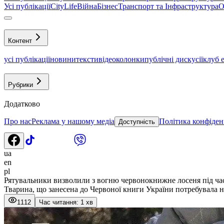
Усі публікації
CityLife
Війна
Бізнес
Транспорт та Інфраструктура
О
Контент
усі публікації
новини
тексти
відео
колонки
публічні дискусії
клуб 
Рубрики
Додатково
Про нас
Реклама у нашому медіа
Політика конфіден
Доступність
ua
en
pl
Рятувальники визволили з вогню червонокнижне лосеня під час
Тварина, що занесена до Червоної книги України потребувала 
1112
Час читання: 1 хв