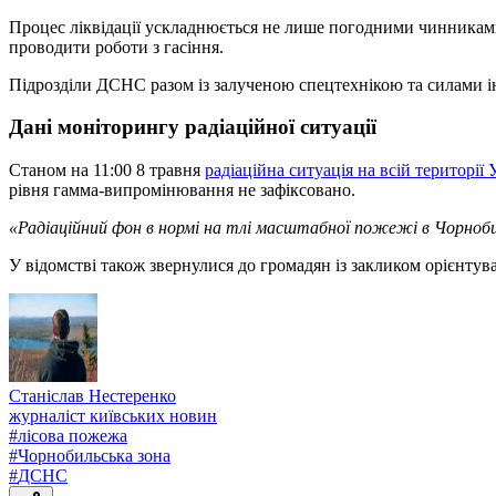
Процес ліквідації ускладнюється не лише погодними чинниками,
проводити роботи з гасіння.
Підрозділи ДСНС разом із залученою спецтехнікою та силами і
Дані моніторингу радіаційної ситуації
Станом на 11:00 8 травня
радіаційна ситуація на всій території
рівня гамма-випромінювання не зафіксовано.
«Радіаційний фон в нормі на тлі масштабної пожежі в Чорнобиль
У відомстві також звернулися до громадян із закликом орієнту
Станіслав Нестеренко
журналіст київських новин
#
лісова пожежа
#
Чорнобильська зона
#
ДСНС