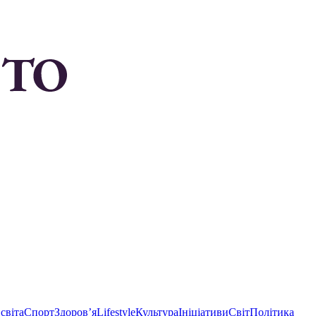
світа
Спорт
Здоровʼя
Lifestyle
Культура
Ініціативи
Світ
Політика