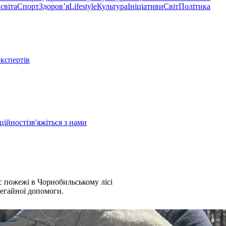
світа
Спорт
Здоровʼя
Lifestyle
Культура
Ініціативи
Світ
Політика
експертів
ційності
зв'яжіться з нами
 пожежі в Чорнобильському лісі
негайної допомоги.