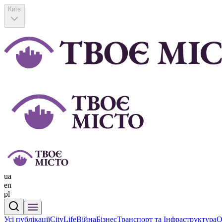
Київ
ua
en
pl
Усі публікації
CityLife
Війна
Бізнес
Транспорт та Інфраструктура
О