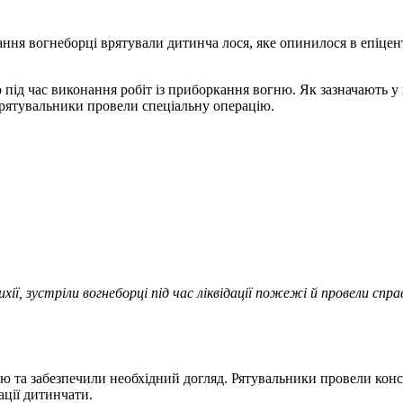
мання вогнеборці врятували дитинча лося, яке опинилося в епіцент
д час виконання робіт із приборкання вогню. Як зазначають у ві
рятувальники провели спеціальну операцію.
ихії, зустріли вогнеборці під час ліквідації пожежі й провели с
дою та забезпечили необхідний догляд. Рятувальники провели кон
ації дитинчати.