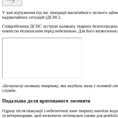
У зоні відчуження під час ліквідації масштабного лісового зай
надзвичайних ситуацій (ДСНС).
Співробітники ДСНС зустріли налякану тварину безпосередньо пі
повністю беззахисним перед небезпекою. Для його визволення 
«Беззахисну налякану тваринку, яка загубила маму у вогняній ст
служби.
Подальша доля врятованого лосеняти
Одразу після евакуації з небезпечної зони тварину напоїли во
та ветеринарами, щоб визначити оптимальні умови для реабіліт