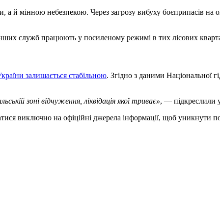
 а й мінною небезпекою. Через загрозу вибуху боєприпасів на о
нших служб працюють у посиленому режимі в тих лісових квартала
 України залишається стабільною
. Згідно з даними Національної 
ській зоні відчуження, ліквідація якої триває»
, — підкреслили
ватися виключно на офіційні джерела інформації, щоб уникнути 