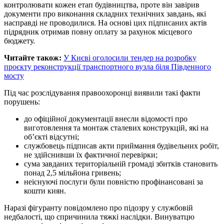
контролювати кожен етап будівництва, проте він завірив
документи про виконання складних технічних завдань, які
насправді не проводилися. На основі цих підписаних актів
підрядник отримав повну оплату за рахунок місцевого
бюджету.
Читайте також:
У Києві оголосили тендер на розробку
проєкту реконструкції транспортного вузла біля Південного
мосту
Під час розслідування правоохоронці виявили такі факти
порушень:
до офіційної документації внесли відомості про
виготовлення та монтаж сталевих конструкцій, які на
об’єкті відсутні;
службовець підписав акти приймання будівельних робіт,
не здійснивши їх фактичної перевірки;
сума завданих територіальній громаді збитків становить
понад 2,5 мільйона гривень;
неіснуючі послуги були повністю профінансовані за
кошти киян.
Наразі фігуранту повідомлено про підозру у службовій
недбалості, що спричинила тяжкі наслідки. Винуватцю