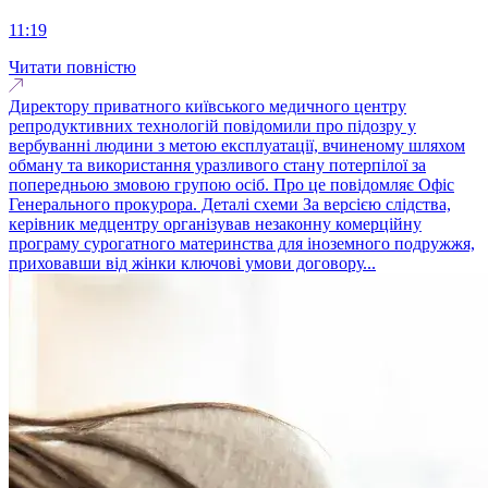
11:19
Читати повністю
Директору приватного київського медичного центру
репродуктивних технологій повідомили про підозру у
вербуванні людини з метою експлуатації, вчиненому шляхом
обману та використання уразливого стану потерпілої за
попередньою змовою групою осіб. Про це повідомляє Офіс
Генерального прокурора. Деталі схеми За версією слідства,
керівник медцентру організував незаконну комерційну
програму сурогатного материнства для іноземного подружжя,
приховавши від жінки ключові умови договору...