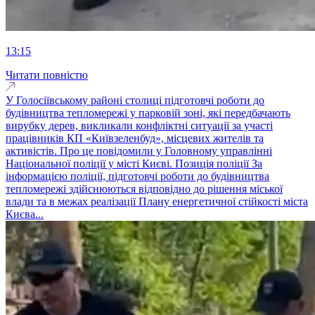
13:15
Читати повністю
У Голосіївському районі столиці підготовчі роботи до
будівництва тепломережі у парковій зоні, які передбачають
вирубку дерев, викликали конфліктні ситуації за участі
працівників КП «Київзеленбуд», місцевих жителів та
активістів. Про це повідомили у Головному управлінні
Національної поліції у місті Києві. Позиція поліції За
інформацією поліції, підготовчі роботи до будівництва
тепломережі здійснюються відповідно до рішення міської
влади та в межах реалізації Плану енергетичної стійкості міста
Києва...