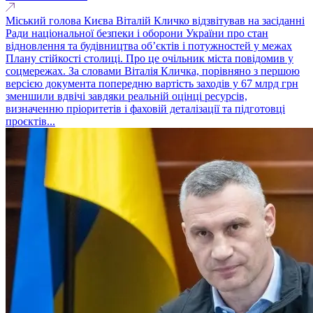
Міський голова Києва Віталій Кличко відзвітував на засіданні
Ради національної безпеки і оборони України про стан
відновлення та будівництва обʼєктів і потужностей у межах
Плану стійкості столиці. Про це очільник міста повідомив у
соцмережах. За словами Віталія Кличка, порівняно з першою
версією документа попередню вартість заходів у 67 млрд грн
зменшили вдвічі завдяки реальній оцінці ресурсів,
визначенню пріоритетів і фаховій деталізації та підготовці
проєктів...