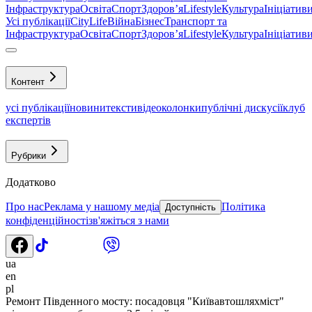
Інфраструктура
Освіта
Спорт
Здоровʼя
Lifestyle
Культура
Ініціатив
Усі публікації
CityLife
Війна
Бізнес
Транспорт та
Інфраструктура
Освіта
Спорт
Здоровʼя
Lifestyle
Культура
Ініціатив
Контент
усі публікації
новини
тексти
відео
колонки
публічні дискусії
клуб
експертів
Рубрики
Додатково
Про нас
Реклама у нашому медіа
Політика
Доступність
конфіденційності
зв'яжіться з нами
ua
en
pl
Ремонт Південного мосту: посадовця "Київавтошляхміст"