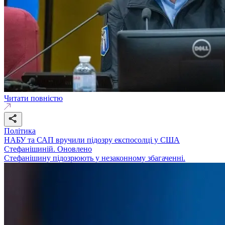
Читати повністю
Політика
НАБУ та САП вручили підозру експосолці у США
Стефанішиній. Оновлено
Стефанішину підозрюють у незаконному збагаченні.