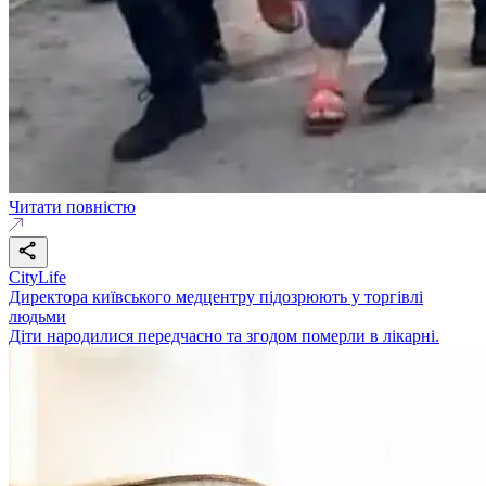
Читати повністю
CityLife
Директора київського медцентру підозрюють у торгівлі
людьми
Діти народилися передчасно та згодом померли в лікарні.