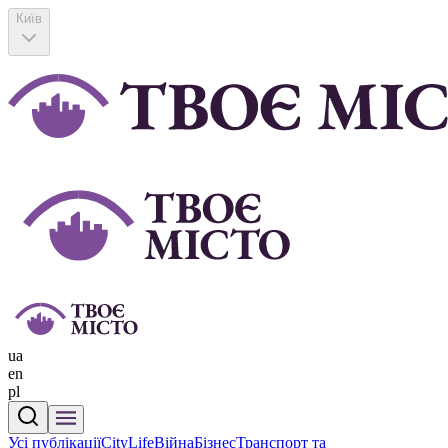
Київ
ua
en
pl
Усі публікації
CityLife
Війна
Бізнес
Транспорт та