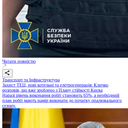
Читати повністю
Транспорт та Інфраструктура
Захист ТЕЦ, нові котельні та елетрогенерація: Кличко
розповів, що вже зроблено з Плану стійкості Києва
Наразі рівень виконання робіт становить 65%, а необхідний
план робіт мають намір виконати до початку опалювального
сезону.