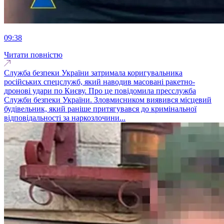
09:38
Читати повністю
Служба безпеки України затримала коригувальника
російських спецслужб, який наводив масовані ракетно-
дронові удари по Києву. Про це повідомила пресслужба
Служби безпеки України. Зловмисником виявився місцевий
будівельник, який раніше притягувався до кримінальної
відповідальності за наркозлочини...