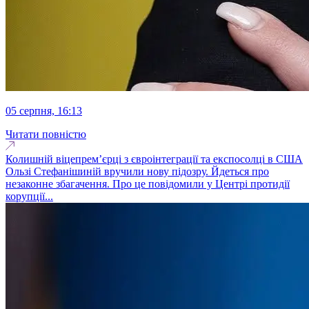
05 серпня, 16:13
Читати повністю
Колишній віцепремʼєрці з євроінтеграції та експосолці в США
Ользі Стефанішиній вручили нову підозру. Йдеться про
незаконне збагачення. Про це повідомили у Центрі протидії
корупції...