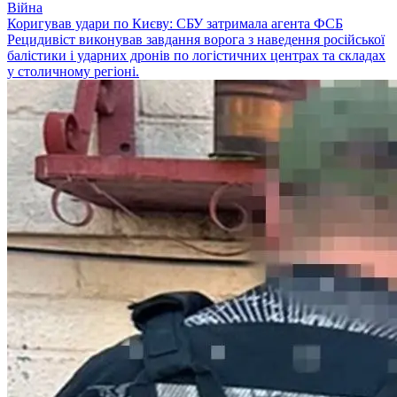
Війна
Коригував удари по Києву: СБУ затримала агента ФСБ
Рецидивіст виконував завдання ворога з наведення російської
балістики і ударних дронів по логістичних центрах та складах
у столичному регіоні.