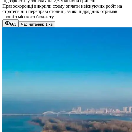
підозрюють у збитках на 2,5 мільйона гривень
Правоохоронці викрили схему оплати неіснуючих робіт на
стратегічній переправі столиці, за які підрядник отримав
гроші з міського бюджету.
663
Час читання: 1 хв