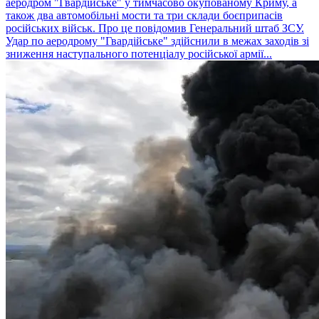
аеродром "Гвардійське" у тимчасово окупованому Криму, а
також два автомобільні мости та три склади боєприпасів
російських військ. Про це повідомив Генеральний штаб ЗСУ.
Удар по аеродрому "Гвардійське" здійснили в межах заходів зі
зниження наступального потенціалу російської армії...