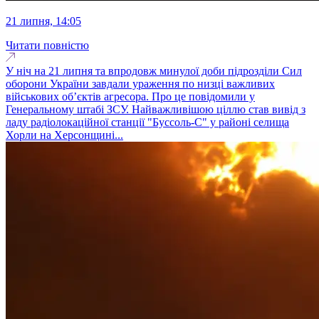
21 липня, 14:05
Читати повністю
У ніч на 21 липня та впродовж минулої доби підрозділи Сил
оборони України завдали ураження по низці важливих
військових об’єктів агресора. Про це повідомили у
Генеральному штабі ЗСУ. Найважливішою ціллю став вивід з
ладу радіолокаційної станції "Буссоль-С" у районі селища
Хорли на Херсонщині...