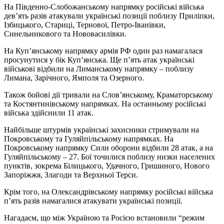
На Південно-Слобожанському напрямку російські війська
дев’ять разів атакували українські позиції поблизу Приліпки,
Ізбицького, Стариці, Тернової, Петро-Іванівки,
Синельникового та Нововасилівки.
На Куп’янському напрямку армія РФ один раз намагалася
просунутися у бік Куп’янська. Ще п’ять атак українські
військові відбили на Лиманському напрямку – поблизу
Лимана, Зарічного, Ямполя та Озерного.
Також бойові дії тривали на Слов’янському, Краматорському
та Костянтинівському напрямках. На останньому російські
війська здійснили 11 атак.
Найбільше штурмів українські захисники стримували на
Покровському та Гуляйпільському напрямках. На
Покровському напрямку Сили оборони відбили 28 атак, а на
Гуляйпільському – 27. Бої точилися поблизу низки населених
пунктів, зокрема Білицького, Удачного, Гришиного, Нового
Запоріжжя, Злагоди та Верхньої Терси.
Крім того, на Олександрівському напрямку російські війська
п’ять разів намагалися атакувати українські позиції.
Нагадаєм, що між Україною та Росією встановили “режим