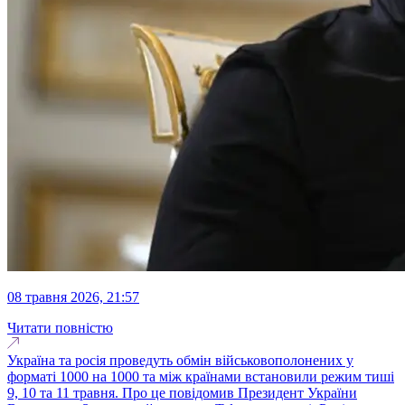
08 травня 2026, 21:57
Читати повністю
Україна та росія проведуть обмін військовополонених у
форматі 1000 на 1000 та між країнами встановили режим тиші
9, 10 та 11 травня. Про це повідомив Президент України