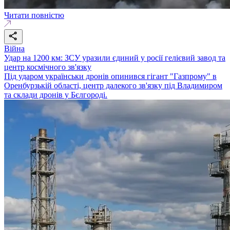
Читати повністю
Війна
Удар на 1200 км: ЗСУ уразили єдиний у росії гелієвий завод та
центр космічного зв'язку
Під ударом українськи дронів опинився гігант "Газпрому" в
Оренбурзькій області, центр далекого зв'язку під Владимиром
та склади дронів у Бєлгороді.