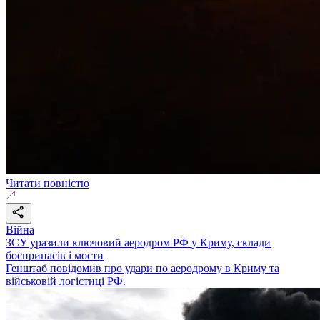
Читати повністю
Війна
ЗСУ уразили ключовий аеродром РФ у Криму, склади
боєприпасів і мости
Генштаб повідомив про удари по аеродрому в Криму та
військовій логістиці РФ.