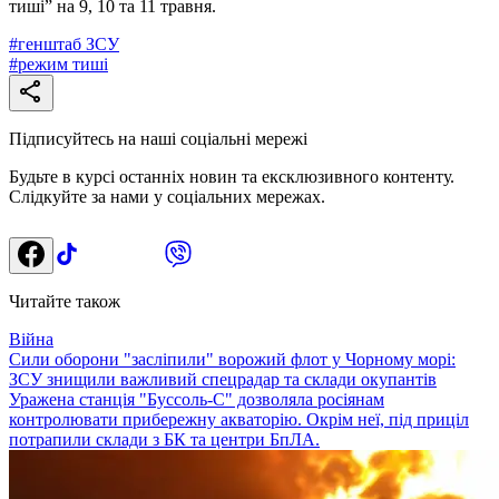
тиші” на 9, 10 та 11 травня.
#
генштаб ЗСУ
#
режим тиші
Підписуйтесь на наші соціальні мережі
Будьте в курсі останніх новин та ексклюзивного контенту.
Слідкуйте за нами у соціальних мережах.
Читайте також
Війна
Сили оборони "засліпили" ворожий флот у Чорному морі:
ЗСУ знищили важливий спецрадар та склади окупантів
Уражена станція "Буссоль-С" дозволяла росіянам
контролювати прибережну акваторію. Окрім неї, під приціл
потрапили склади з БК та центри БпЛА.