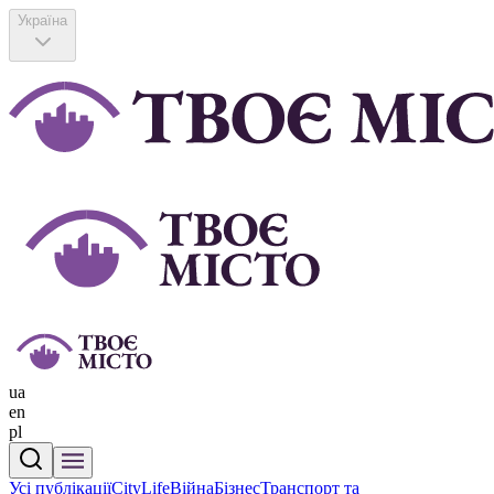
Україна
ua
en
pl
Усі публікації
CityLife
Війна
Бізнес
Транспорт та