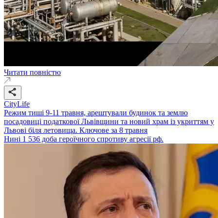
Читати повністю
CityLife
Режим тиші 9-11 травня, арештували будинок та землю
посадовиці податкової Львівщини та новий храм із укриттям у
Львові біля летовища. Ключове за 8 травня
Нині 1 536 доба героїчного спротиву агресії рф.