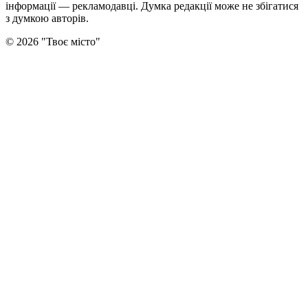
інформації — рекламодавці. Думка редакцiї може не збiгатися
з думкою авторiв.
©
2026
"
Твоє місто
"