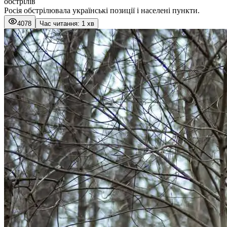
обстрілів
Росія обстрілювала українські позиції і населені пункти.
4078
Час читання: 1 хв