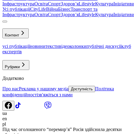
Інфраструктура
Освіта
Спорт
Здоровʼя
Lifestyle
Культура
Ініціатив
Усі публікації
CityLife
Війна
Бізнес
Транспорт та
Інфраструктура
Освіта
Спорт
Здоровʼя
Lifestyle
Культура
Ініціатив
Контент
усі публікації
новини
тексти
відео
колонки
публічні дискусії
клуб
експертів
Рубрики
Додатково
Про нас
Реклама у нашому медіа
Політика
Доступність
конфіденційності
зв'яжіться з нами
ua
en
pl
Під час оголошеного “перемир’я” Росія здійснила десятки