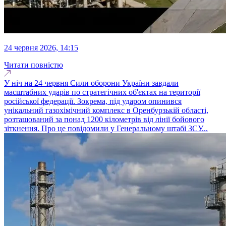
24 червня 2026, 14:15
Читати повністю
У ніч на 24 червня Сили оборони України завдали
масштабних ударів по стратегічних об'єктах на території
російської федерації. Зокрема, під ударом опинився
унікальний газохімічний комплекс в Оренбурзькій області,
розташований за понад 1200 кілометрів від лінії бойового
зіткнення. Про це повідомили у Генеральному штабі ЗСУ...