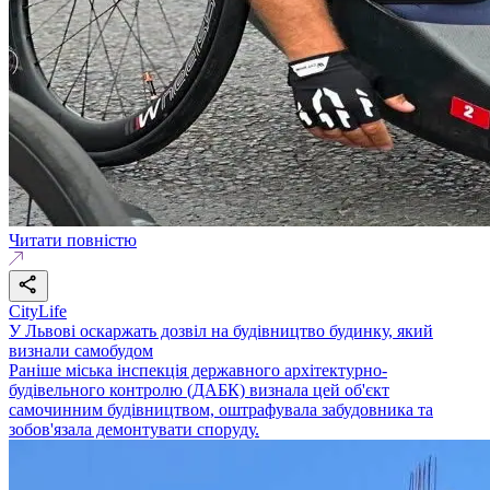
Читати повністю
CityLife
У Львові оскаржать дозвіл на будівництво будинку, який
визнали самобудом
Раніше міська інспекція державного архітектурно-
будівельного контролю (ДАБК) визнала цей об'єкт
самочинним будівництвом, оштрафувала забудовника та
зобов'язала демонтувати споруду.