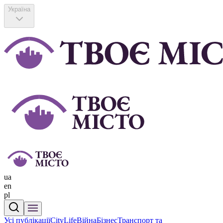
Україна
ua
en
pl
Усі публікації
CityLife
Війна
Бізнес
Транспорт та