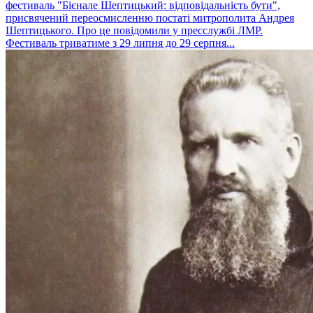
фестиваль "Бієнале Шептицький: відповідальність бути",
присвячений переосмисленню постаті митрополита Андрея
Шептицького. Про це повідомили у пресслужбі ЛМР.
Фестиваль триватиме з 29 липня до 29 серпня...