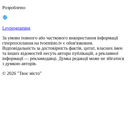
Розроблено
:
Levprograming
За умови повного або часткового використання iнформацiї
гіперпосилання на tvoemisto.tv є обов'язковим.
Відповідальність за достовірність фактів, цитат, власних імен
та інших відомостей несуть автори публікацій, а рекламної
інформації — рекламодавці. Думка редакцiї може не збiгатися
з думкою авторiв.
©
2026
"
Твоє місто
"