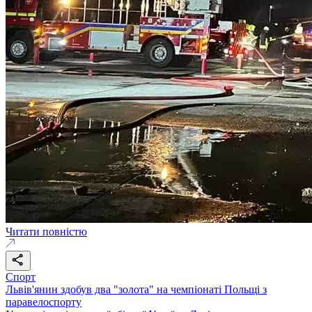
Читати повністю
Спорт
Львів'янин здобув два "золота" на чемпіонаті Польщі з
паравелоспорту