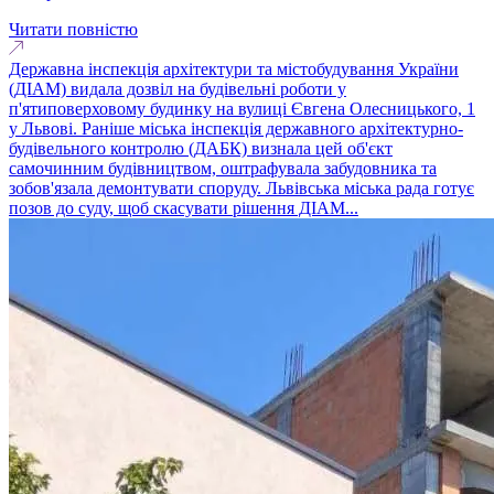
Читати повністю
Державна інспекція архітектури та містобудування України
(ДІАМ) видала дозвіл на будівельні роботи у
п'ятиповерховому будинку на вулиці Євгена Олесницького, 1
у Львові. Раніше міська інспекція державного архітектурно-
будівельного контролю (ДАБК) визнала цей об'єкт
самочинним будівництвом, оштрафувала забудовника та
зобов'язала демонтувати споруду. Львівська міська рада готує
позов до суду, щоб скасувати рішення ДІАМ...