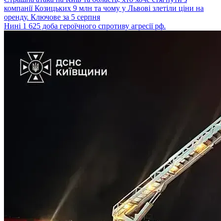
компанії Козицьких 9 млн та чому у Львові злетіли ціни на
оренду. Ключове за 5 серпня
Нині 1 625 доба героїчного спротиву агресії рф.