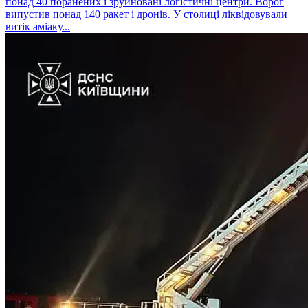
понад 40 поранених і зруйновані логістичні центри. Ворог
випустив понад 140 ракет і дронів. У столиці ліквідовували
витік аміаку...