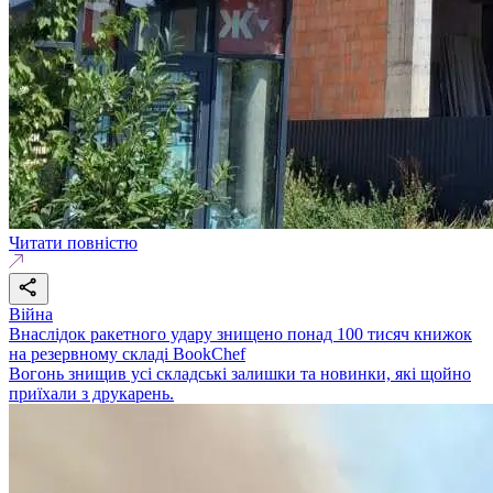
Читати повністю
Війна
Внаслідок ракетного удару знищено понад 100 тисяч книжок
на резервному складі BookChef
Вогонь знищив усі складські залишки та новинки, які щойно
приїхали з друкарень.