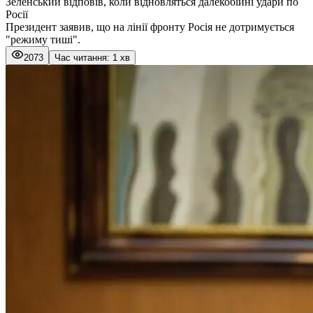
Зеленський відповів, коли відновляться далекобійні удари по
Росії
Президент заявив, що на лінії фронту Росія не дотримується
"режиму тиші".
2073
Час читання: 1 хв