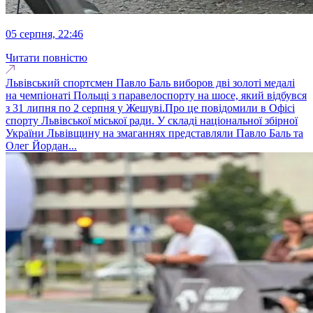
05 серпня, 22:46
Читати повністю
Львівський спортсмен Павло Баль виборов дві золоті медалі
на чемпіонаті Польщі з паравелоспорту на шосе, який відбувся
з 31 липня по 2 серпня у Жешуві.Про це повідомили в Офісі
спорту Львівської міської ради. У складі національної збірної
України Львівщину на змаганнях представляли Павло Баль та
Олег Йордан...