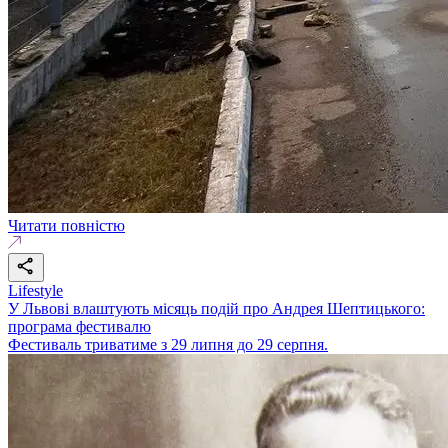
Читати повністю
Lifestyle
У Львові влаштують місяць подій про Андрея Шептицького:
програма фестивалю
Фестиваль триватиме з 29 липня до 29 серпня.