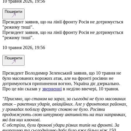
10 травня 2026, 19:56
Поширити
Президент заявив, що на лінії фронту Росія не дотримується
"режиму тиші".
Президент заявив, що на лінії фронту Росія не дотримується
"режиму тиші".
10 травня 2026, 19:56
Поширити
Президент Володимир Зеленський заявив, що 10 травня не
було масованих ворожих атак, але на фронті росіяни не
дотримуються припинення вогню, Україна діє дзеркально.
Про це він сказав у
зверненні
в неділю ввечері, 10 травня.
"Приємно, що станом на зараз, за сьогодні не було масованих
атак – ракетних ударів, авіаційних. Але у фронтових районах,
у громадах поблизу фронту спокою не було. Росіяни
продовжують свою штурмову активність на тих напрямках,
які для них ключові.
Є обстріли, були дронові удари різних типів на фронті. За
вчорашню та сьогоднішню добу було вже більш ніж 150