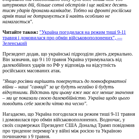
штурмових дій, більше сотні обстрілів і ще майже десять
тисяч ударів дронами-камікадзе. Тобто на фронті російська
армія тиші не дотримується й навіть особливо не
намагається".
Читайте також:
"Україна погодилася на режим тиші 9-11
травня і домовилася про обмін військовополонених", —
Зеленський
Президент додав, що українські підрозділи діють дзеркально.
Він зазначив, що 9 і 10 травня Україна утримувалась від
далекобійних ударів по РФ у відповідь на відсутність
російських масованих атак.
"Якщо росіяни вирішать повернутись до повноформатної
війни – наші "санкції" за це будуть негайно й будуть
відчутними. Відстань при цьому вже має все менше значення
– ми це показали своєю далекобійністю. Україна щодо цього
поводить себе завжди чітко та чесно".
Нагадаємо, що Україна погодилася на режим тиші 9-11 травня
і домовилася про обмін військовополонених. Водночас, у
своїх соцмережах Президент США Дональд Трамп повідомив
про триденне перемирʼя у війні між росією та Україною
починаючи з 9 травня.