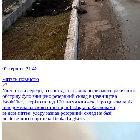
05 серпня, 21:46
Читати повністю
Уніч проти середи, 5 серпня, внаслідок російського ракетного
обстрілу було знищено резервний склад видавництва
BookChef, згоріло понад 100 тисяч книжок. Про це компанія
повідомила на своїй сторінці в Instagram. За словами
видавництва, удару зазнав резервний склад на базі
логістичного партнера Denka Logistics...