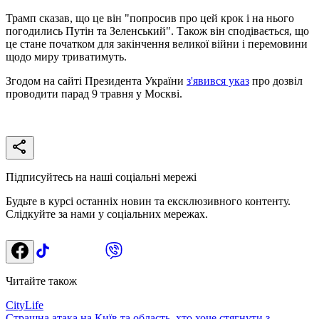
Трамп сказав, що це він "попросив про цей крок і на нього
погодились Путін та Зеленський". Також він сподівається, що
це стане початком для закінчення великої війни і перемовини
щодо миру триватимуть.
Згодом на сайті Президента України
з'явився указ
про дозвіл
проводити парад 9 травня у Москві.
Підписуйтесь на наші соціальні мережі
Будьте в курсі останніх новин та ексклюзивного контенту.
Слідкуйте за нами у соціальних мережах.
Читайте також
CityLife
Страшна атака на Київ та область, хто хоче стягнути з