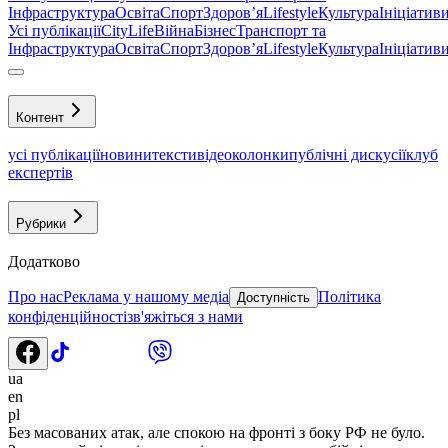
Інфраструктура
Освіта
Спорт
Здоровʼя
Lifestyle
Культура
Ініціатив
Усі публікації
CityLife
Війна
Бізнес
Транспорт та
Інфраструктура
Освіта
Спорт
Здоровʼя
Lifestyle
Культура
Ініціатив
Контент
усі публікації
новини
тексти
відео
колонки
публічні дискусії
клуб
експертів
Рубрики
Додатково
Про нас
Реклама у нашому медіа
Політика
Доступність
конфіденційності
зв'яжіться з нами
ua
en
pl
Без масованих атак, але спокою на фронті з боку РФ не було.