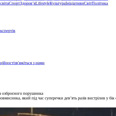
світа
Спорт
Здоровʼя
Lifestyle
Культура
Ініціативи
Світ
Політика
експертів
ційності
зв'яжіться з нами
ла озброєного порушника
вмисника, який під час суперечки дев’ять разів вистрілив у бік