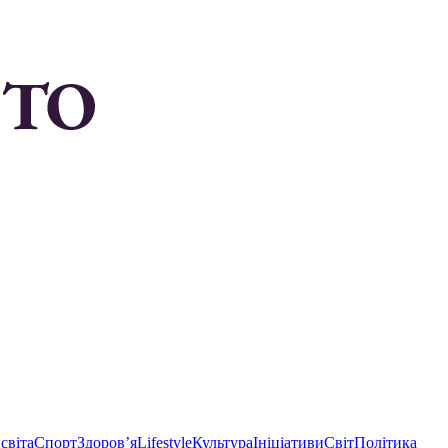
світа
Спорт
Здоровʼя
Lifestyle
Культура
Ініціативи
Світ
Політика