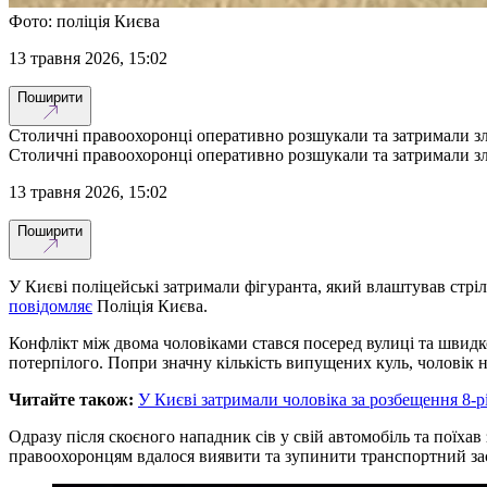
Фото: поліція Києва
13 травня 2026, 15:02
Поширити
Столичні правоохоронці оперативно розшукали та затримали зло
Столичні правоохоронці оперативно розшукали та затримали зло
13 травня 2026, 15:02
Поширити
У Києві поліцейські затримали фігуранта, який влаштував стрі
повідомляє
Поліція Києва.
Конфлікт між двома чоловіками стався посеред вулиці та швидко 
потерпілого. Попри значну кількість випущених куль, чоловік 
Читайте також:
У Києві затримали чоловіка за розбещення 8-рі
Одразу після скоєного нападник сів у свій автомобіль та поїхав 
правоохоронцям вдалося виявити та зупинити транспортний зас