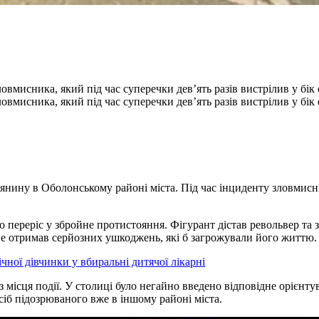
вмисника, який під час суперечки дев’ять разів вистрілив у бік
вмисника, який під час суперечки дев’ять разів вистрілив у бік
лянину в Оболонському районі міста. Під час інциденту зловмисн
переріс у збройне протистояння. Фігурант дістав револьвер та зд
не отримав серйозних ушкоджень, які б загрожували його життю.
чної дівчинки у вбиральні дитячої лікарні
з місця події. У столиці було негайно введено відповідне орієнтув
іб підозрюваного вже в іншому районі міста.