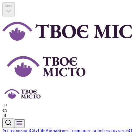
Київ
ua
en
pl
Усі публікації
CityLife
Війна
Бізнес
Транспорт та Інфраструктура
О