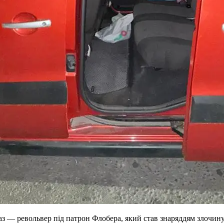
аз — револьвер під патрон Флобера, який став знаряддям злочину