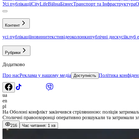
Усі публікації
CityLife
Війна
Бізнес
Транспорт та Інфраструктура
О
Контент
усі публікації
новини
тексти
відео
колонки
публічні дискусії
клуб 
Рубрики
Додатково
Про нас
Реклама у нашому медіа
Політика конфіден
Доступність
ua
en
pl
На Оболоні конфлікт закінчився стріляниною: поліція затрима
Столичні правоохоронці оперативно розшукали та затримали зло
216
Час читання: 1 хв