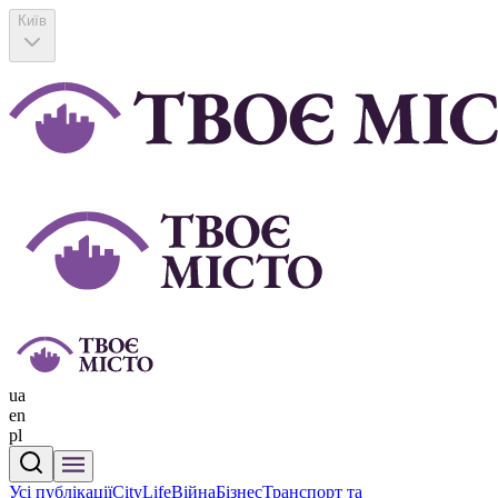
Київ
ua
en
pl
Усі публікації
CityLife
Війна
Бізнес
Транспорт та