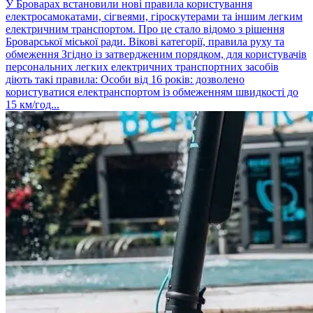
У Броварах встановили нові правила користування
електросамокатами, сігвеями, гіроскутерами та іншим легким
електричним транспортом. Про це стало відомо з рішення
Броварської міської ради. Вікові категорії, правила руху та
обмеження Згідно із затвердженим порядком, для користувачів
персональних легких електричних транспортних засобів
діють такі правила: Особи від 16 років: дозволено
користуватися електранспортом із обмеженням швидкості до
15 км/год...