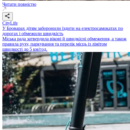
Читати повністю
CityLife
У Броварах дітям заборонили їздити на електросамокатах по
дорогах і обмежили швидкість
Міська рада затвердила вікові й швидкісні обмеження, а також
правила руху, паркування та перелік місць із лімітом
швидкості до 5 км/год.