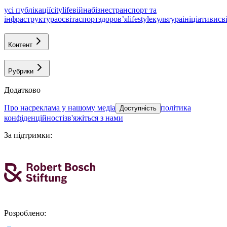
усі публікації
citylife
війна
бізнес
транспорт та
інфраструктура
освіта
спорт
здоровʼя
lifestyle
культура
ініціативи
св
Контент
Рубрики
Додатково
про нас
реклама у нашому медіа
політика
Доступність
конфіденційності
зв'яжіться з нами
За підтримки
:
Розроблено
: