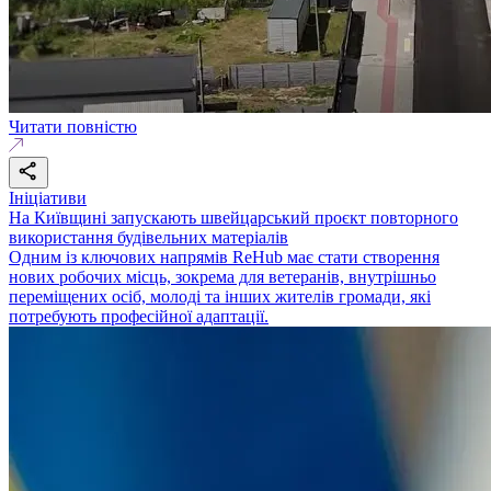
Читати повністю
Ініціативи
На Київщині запускають швейцарський проєкт повторного
використання будівельних матеріалів
Одним із ключових напрямів ReHub має стати створення
нових робочих місць, зокрема для ветеранів, внутрішньо
переміщених осіб, молоді та інших жителів громади, які
потребують професійної адаптації.