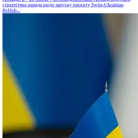
стратегічна нарада щодо запуску проєкту Swiss-Ukrainian
ReHub...