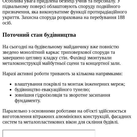
Особлива увага приділена безпеці учнів та персоналу. У
підвальному поверсі облаштовують споруду подвійного
призначення, яка виконуватиме функції протирадіаційного
укриття. Захисна споруда розрахована на перебування 188
осіб.
Поточний стан будівництва
На сьогодні на будівельному майданчику вже повністю
зведено монолітний каркас триповерхової споруди та
завершено цегляну кладку стін. Фахівці змонтували
металоконструкції майбутньої сцени та концертної зали.
Наразі активні роботи тривають за кількома напрямками:
влаштування покрівлі та монтаж інженерних мереж;
будівництво евакуаційного тунелю;
зовнішня гідроізоляція та зворотне засипання
фундаменту.
Паралельно з основними роботами на об'єкті здійснюється
виготовлення вітражних алюмінієвих конструкцій, фасадних
систем та металопластикових вікон для скління будівлі.