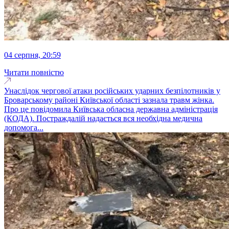
04 серпня, 20:59
Читати повністю
Унаслідок чергової атаки російських ударних безпілотників у
Броварському районі Київської області зазнала травм жінка.
Про це повідомила Київська обласна державна адміністрація
(КОДА). Постраждалій надається вся необхідна медична
допомога...