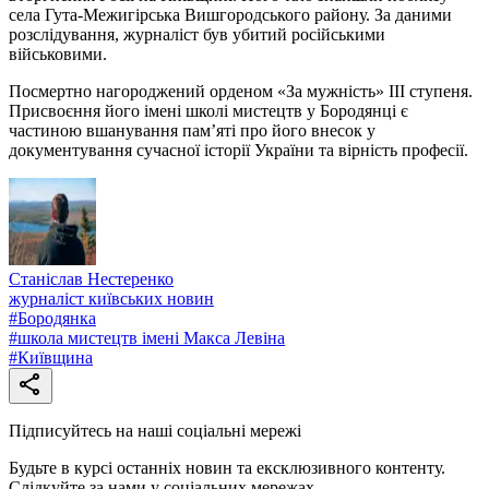
села Гута-Межигірська Вишгородського району. За даними
розслідування, журналіст був убитий російськими
військовими.
Посмертно нагороджений орденом «За мужність» III ступеня.
Присвоєння його імені школі мистецтв у Бородянці є
частиною вшанування пам’яті про його внесок у
документування сучасної історії України та вірність професії.
Станіслав Нестеренко
журналіст київських новин
#
Бородянка
#
школа мистецтв імені Макса Левіна
#
Київщина
Підписуйтесь на наші соціальні мережі
Будьте в курсі останніх новин та ексклюзивного контенту.
Слідкуйте за нами у соціальних мережах.