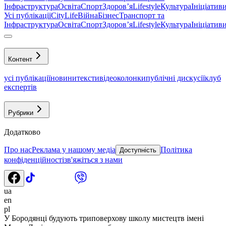
Інфраструктура
Освіта
Спорт
Здоровʼя
Lifestyle
Культура
Ініціатив
Усі публікації
CityLife
Війна
Бізнес
Транспорт та
Інфраструктура
Освіта
Спорт
Здоровʼя
Lifestyle
Культура
Ініціатив
Контент
усі публікації
новини
тексти
відео
колонки
публічні дискусії
клуб
експертів
Рубрики
Додатково
Про нас
Реклама у нашому медіа
Політика
Доступність
конфіденційності
зв'яжіться з нами
ua
en
pl
У Бородянці будують триповерхову школу мистецтв імені