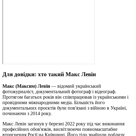
Для довідки: хто такий Макс Левін
Макс (Максим) Левін
— відомий український
фотожурналіст, документальний фотограф і відеограф.
Протягом багатьох років він співпрацював із українськими і
провідними міжнародними медіа. Більшість його
документальних проєктів були пов'язані з війною в Україні,
починаючи з 2014 року.
Макс Левін загинув у березні 2022 року під час виконання
професійних обов'язків, висвітлюючи повномасштабне
вторгнення Росії на Київщині. Його тіло знайшли поблизу