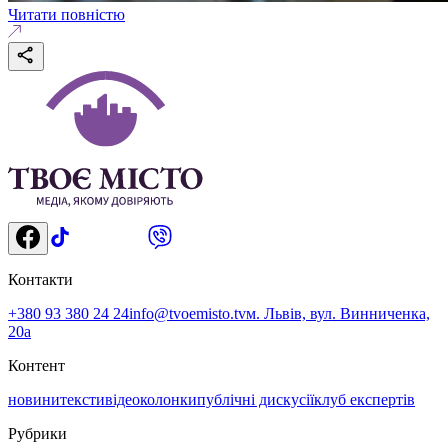
Читати повністю
Контакти
+380 93 380 24 24
info@tvoemisto.tv
м. Львів, вул. Винниченка,
20а
Контент
новини
тексти
відео
колонки
публічні дискусії
клуб експертів
Рубрики