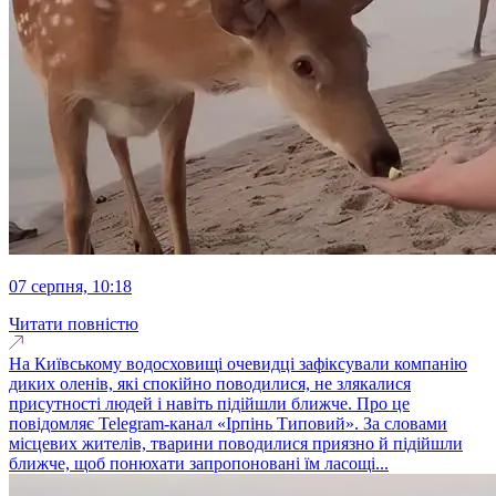
07 серпня, 10:18
Читати повністю
На Київському водосховищі очевидці зафіксували компанію
диких оленів, які спокійно поводилися, не злякалися
присутності людей і навіть підійшли ближче. Про це
повідомляє Telegram-канал «Ірпінь Типовий». За словами
місцевих жителів, тварини поводилися приязно й підійшли
ближче, щоб понюхати запропоновані їм ласощі...