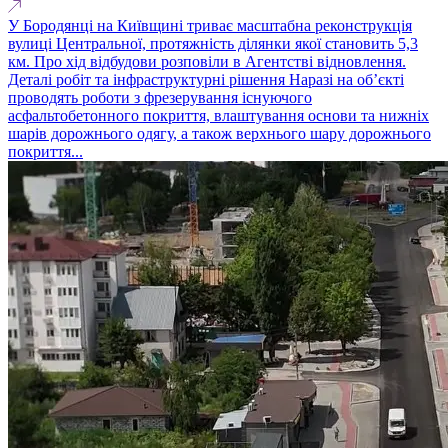
У Бородянці на Київщині триває масштабна реконструкція
вулиці Центральної, протяжність ділянки якої становить 5,3
км. Про хід відбудови розповіли в Агентстві відновлення.
Деталі робіт та інфраструктурні рішення Наразі на об’єкті
проводять роботи з фрезерування існуючого
асфальтобетонного покриття, влаштування основи та нижніх
шарів дорожнього одягу, а також верхнього шару дорожнього
покриття...