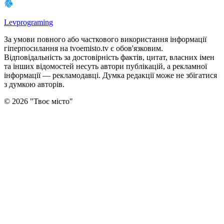
Levprograming
За умови повного або часткового використання iнформацiї
гіперпосилання на tvoemisto.tv є обов'язковим.
Відповідальність за достовірність фактів, цитат, власних імен
та інших відомостей несуть автори публікацій, а рекламної
інформації — рекламодавці. Думка редакцiї може не збiгатися
з думкою авторiв.
©
2026
"
Твоє місто
"