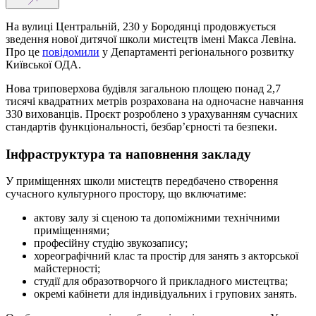
На вулиці Центральній, 230 у Бородянці продовжується
зведення нової дитячої школи мистецтв імені Макса Левіна.
Про це
повідомили
у Департаменті регіонального розвитку
Київської ОДА.
Нова триповерхова будівля загальною площею понад 2,7
тисячі квадратних метрів розрахована на одночасне навчання
330 вихованців. Проєкт розроблено з урахуванням сучасних
стандартів функціональності, безбар’єрності та безпеки.
Інфраструктура та наповнення закладу
У приміщеннях школи мистецтв передбачено створення
сучасного культурного простору, що включатиме:
актову залу зі сценою та допоміжними технічними
приміщеннями;
професійну студію звукозапису;
хореографічний клас та простір для занять з акторської
майстерності;
студії для образотворчого й прикладного мистецтва;
окремі кабінети для індивідуальних і групових занять.