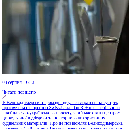
03 серпня, 16:13
Читати повністю
У Великодимерській громаді відбулася стратегічна зустріч,
присвячена створенню Swiss-Ukrainian ReHub — спільного
швейцарсько-українського проєкту, який має стати центром
циркулярної відбудови та повторного використання
будівельних матеріалів. Про це повідомляє Великодимерська
громада. 27–28 липня у Великодимерській громаді відбулася