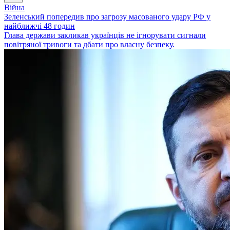
Війна
Зеленський попередив про загрозу масованого удару РФ у
найближчі 48 годин
Глава держави закликав українців не ігнорувати сигнали
повітряної тривоги та дбати про власну безпеку.