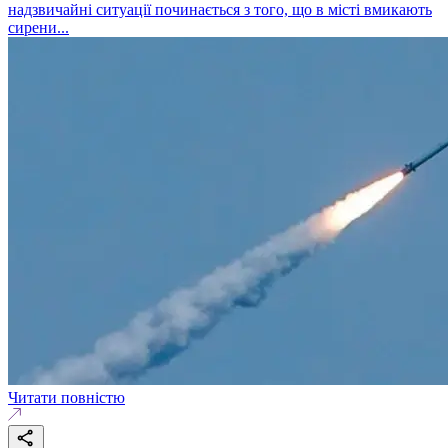
надзвичайні ситуації починається з того, що в місті вмикають
сирени...
Читати повністю