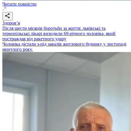
Читати повністю
Здоровʼя
Після шести місяців боротьби за життя: львівські та
тернопільські лікарі виходили 69-річного чоловіка, який
постраждав від ракетного удару
Чоловіка дістали з-під завалів житлового будинку у листопаді
минулого року.