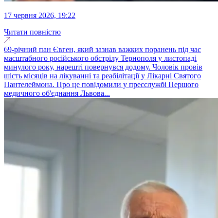
17 червня 2026, 19:22
Читати повністю
69-річний пан Євген, який зазнав важких поранень під час
масштабного російського обстрілу Тернополя у листопаді
минулого року, нарешті повернувся додому. Чоловік провів
шість місяців на лікуванні та реабілітації у Лікарні Святого
Пантелеймона. Про це повідомили у пресслужбі Першого
медичного об'єднання Львова...