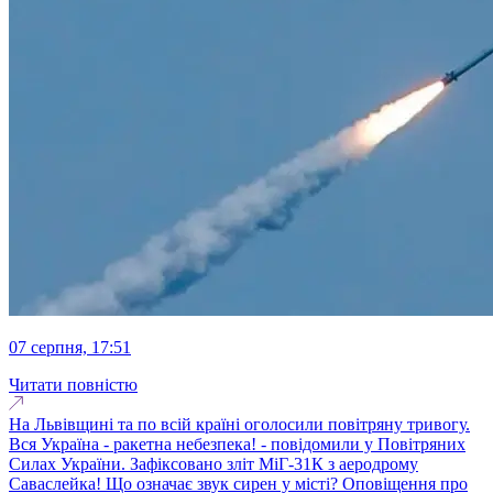
07 серпня, 17:51
Читати повністю
На Львівщині та по всій країні оголосили повітряну тривогу.
Вся Україна - ракетна небезпека! - повідомили у Повітряних
Силах України. Зафіксовано зліт МіГ-31К з аеродрому
Саваслейка! Що означає звук сирен у місті? Оповіщення про