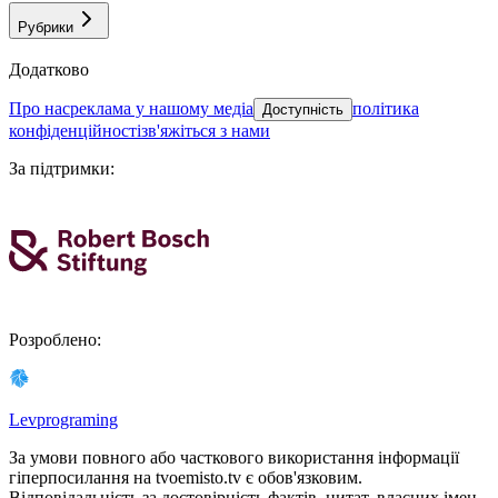
Рубрики
Додатково
про нас
реклама у нашому медіа
політика
Доступність
конфіденційності
зв'яжіться з нами
За підтримки
:
Розроблено
:
Levprograming
За умови повного або часткового використання iнформацiї
гіперпосилання на tvoemisto.tv є обов'язковим.
Відповідальність за достовірність фактів, цитат, власних імен