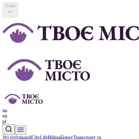
Львів
ua
en
pl
Усі публікації
CityLife
Війна
Бізнес
Транспорт та