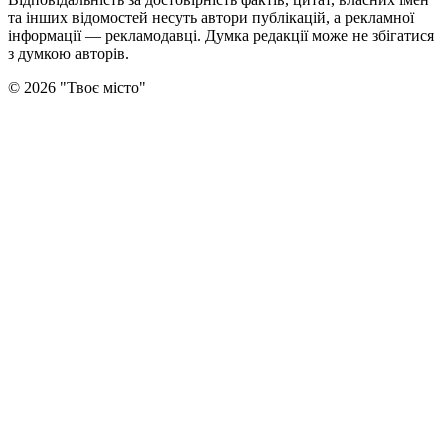
та інших відомостей несуть автори публікацій, а рекламної
інформації — рекламодавці. Думка редакцiї може не збiгатися
з думкою авторiв.
©
2026
"
Твоє місто
"