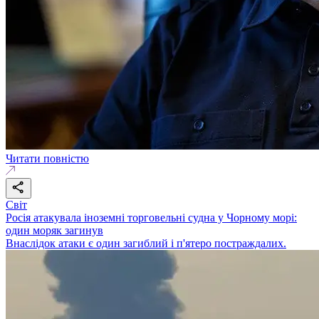
Читати повністю
Світ
Росія атакувала іноземні торговельні судна у Чорному морі:
один моряк загинув
Внаслідок атаки є один загиблий і п'ятеро постраждалих.