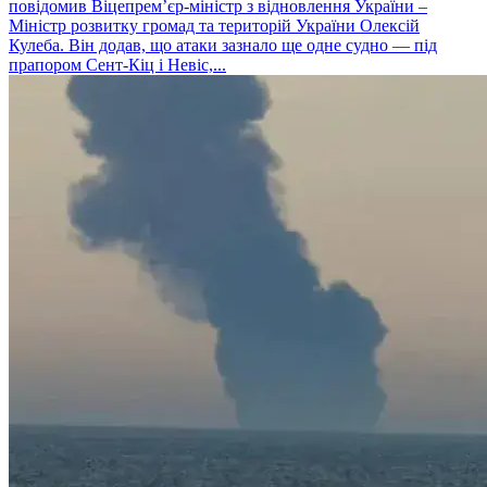
повідомив Віцепрем’єр-міністр з відновлення України –
Міністр розвитку громад та територій України Олексій
Кулеба. Він додав, що атаки зазнало ще одне судно — під
прапором Сент-Кіц і Невіс,...