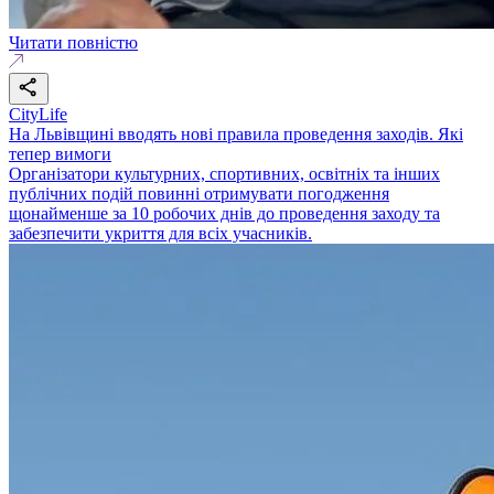
Читати повністю
CityLife
На Львівщині вводять нові правила проведення заходів. Які
тепер вимоги
Організатори культурних, спортивних, освітніх та інших
публічних подій повинні отримувати погодження
щонайменше за 10 робочих днів до проведення заходу та
забезпечити укриття для всіх учасників.