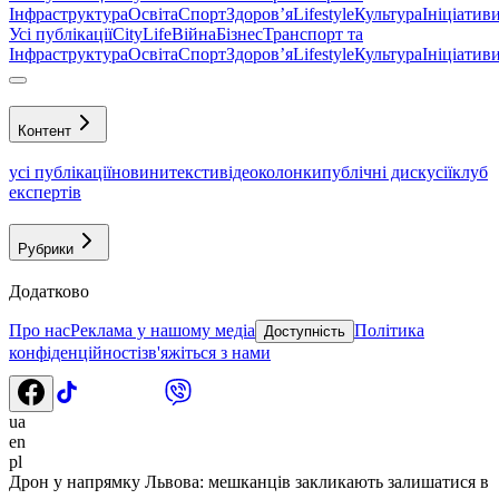
Інфраструктура
Освіта
Спорт
Здоровʼя
Lifestyle
Культура
Ініціатив
Усі публікації
CityLife
Війна
Бізнес
Транспорт та
Інфраструктура
Освіта
Спорт
Здоровʼя
Lifestyle
Культура
Ініціатив
Контент
усі публікації
новини
тексти
відео
колонки
публічні дискусії
клуб
експертів
Рубрики
Додатково
Про нас
Реклама у нашому медіа
Політика
Доступність
конфіденційності
зв'яжіться з нами
ua
en
pl
Дрон у напрямку Львова: мешканців закликають залишатися в