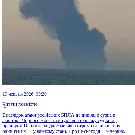
19 червня 2026, 09:20
Читати повністю
Внаслідок атаки російських БПЛА на цивільні судна в
акваторії Чорного моря загинув член екіпажу судна під
прапором Панами, ще двоє моряків отримали поранення,
один із них — у важкому стані. Про це сьогодні, 19 червня,