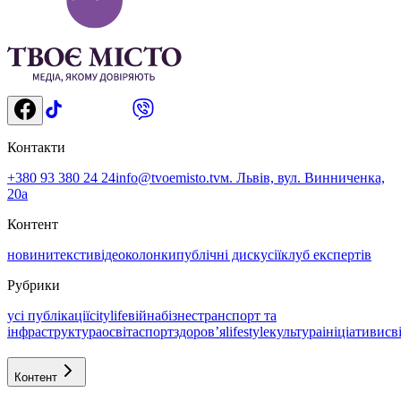
Контакти
+380 93 380 24 24
info@tvoemisto.tv
м. Львів, вул. Винниченка,
20а
Контент
новини
тексти
відео
колонки
публічні дискусії
клуб експертів
Рубрики
усі публікації
citylife
війна
бізнес
транспорт та
інфраструктура
освіта
спорт
здоровʼя
lifestyle
культура
ініціативи
св
Контент