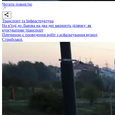
Читати повністю
Транспорт та Інфраструктура
На в'їзді до Львова на два дні закриють ділянку: як
курсуватиме транспорт
Причиною є проведення робіт з асфальтування вулиці
Стрийської.