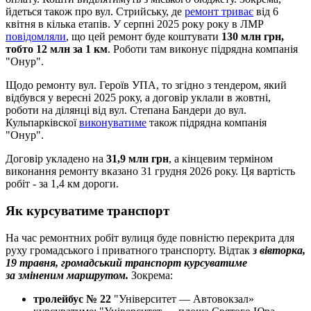
йдеться також про вул. Стрийську, де
ремонт триває
від 6
квітня в кілька етапів. У серпні 2025 року року в ЛМР
повідомляли
, що цей ремонт буде коштувати
130 млн грн,
тобто 12 млн за 1 км
. Роботи там виконує підрядна компанія
"Онур".
Щодо ремонту вул. Героїв УПА, то згідно з тендером, який
відбувся у вересні 2025 року, а договір уклали в жовтні,
роботи на ділянці від вул. Степана Бандери до вул.
Кульпарківскої
виконуватиме
також підрядна компанія
"Онур".
Договір укладено на
31,9 млн грн
, а кінцевим терміном
виконання ремонту вказано 31 грудня 2026 року. Ця вартість
робіт - за 1,4 км дороги.
Як курсуватиме транспорт
На час ремонтних робіт вулиця буде повністю перекрита для
руху громадського і приватного транспорту. Відтак
з вівторка,
19 травня, громадський транспорт курсуватиме
за зміненим маршрутом.
Зокрема:
тролейбус № 22
"Університет — Автовокзал»