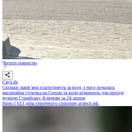
Читати повністю
CityLife
Скільки львів’яни платитимуть за воду, з чого почалась
масштабна сутичка на Сихові та коли відкриють для проїзду
вулицю Стрийську. Ключове за 24 липня
Нині 1 613 доба героїчного спротиву агресії рф.