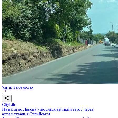
Читати повністю
CityLife
На в'їзді до Львова утворився великий затор через
асфальтування Стрийської