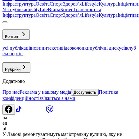
Інфраструктура
Освіта
Спорт
Здоровʼя
Lifestyle
Культура
Ініціатив
Усі публікації
CityLife
Війна
Бізнес
Транспорт та
Інфраструктура
Освіта
Спорт
Здоровʼя
Lifestyle
Культура
Ініціатив
Контент
усі публікації
новини
тексти
відео
колонки
публічні дискусії
клуб
експертів
Рубрики
Додатково
Про нас
Реклама у нашому медіа
Політика
Доступність
конфіденційності
зв'яжіться з нами
ua
en
pl
У Львові ремонтуватимуть магістральну вулицю, яку не