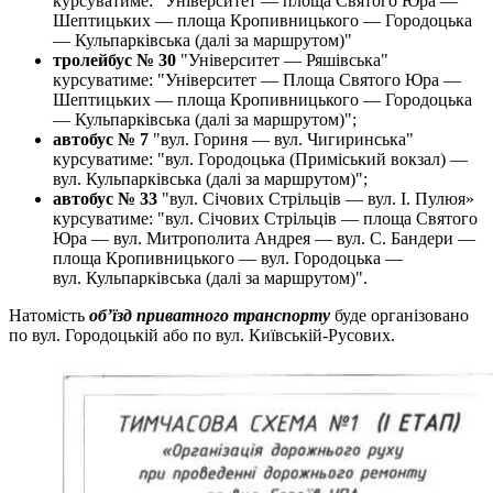
курсуватиме: "Університет — площа Святого Юра —
Шептицьких — площа Кропивницького — Городоцька
— Кульпарківська (далі за маршрутом)"
тролейбус № 30
"Університет — Ряшівська"
курсуватиме: "Університет — Площа Святого Юра —
Шептицьких — площа Кропивницького — Городоцька
— Кульпарківська (далі за маршрутом)";
автобус № 7
"вул. Гориня — вул. Чигиринська"
курсуватиме: "вул. Городоцька (Приміський вокзал) —
вул. Кульпарківська (далі за маршрутом)";
автобус № 33
"вул. Січових Стрільців — вул. І. Пулюя»
курсуватиме: "вул. Січових Стрільців — площа Святого
Юра — вул. Митрополита Андрея — вул. С. Бандери —
площа Кропивницького — вул. Городоцька —
вул. Кульпарківська (далі за маршрутом)".
Натомість
об’їзд приватного транспорту
буде організовано
по вул. Городоцькій або по вул. Київській-Русових.