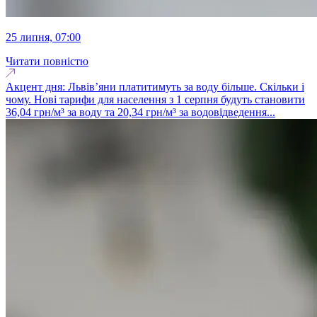
25 липня, 07:00
Читати повністю
Акцент дня: Львів’яни платитимуть за воду більше. Скільки і
чому. Нові тарифи для населення з 1 серпня будуть становити
36,04 грн/м³ за воду та 20,34 грн/м³ за водовідведення...