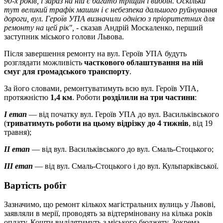
90-х років, і зараз на ній є багато тріщин і вибоїн. Оскільки
тут великий трафік машин і є небезпека дальшого руйнування
дороги, вул. Героїв УПА визначили однією з пріоритетних для
ремонту на цей рік",
- сказав Андрій Москаленко, перший
заступник міського голови Львова.
Після завершення ремонту на вул. Героїв УПА будуть
розглядати можливість
часткового облаштування на ній
смуг для громадського транспорту
.
За його словами, ремонтуватимуть всю вул. Героїв УПА,
протяжністю
1,4 км
. Роботи
розділили на три частини
:
І етап
— від початку вул. Героїв УПА до вул. Васильківського
(
триватимуть роботи на цьому відрізку до 4 тижнів
, від 19
травня);
ІІ етап
— від вул. Васильківського до вул. Смаль-Стоцького;
ІІІ етап
— від вул. Смаль-Стоцького і до вул. Кульпарківської.
Вартість робіт
Зазначимо, що ремонт кількох магістральних вулиць у Львові,
заявляли в мерії, проводять за відтерміновану на кілька років
оплату. Кошти виділятимуть з міського бюджету. Зокрема,