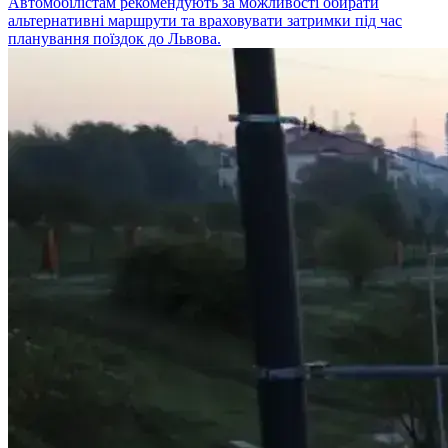
Автомобілістам рекомендують за можливості обирати
альтернативні маршрути та враховувати затримки під час
планування поїздок до Львова.