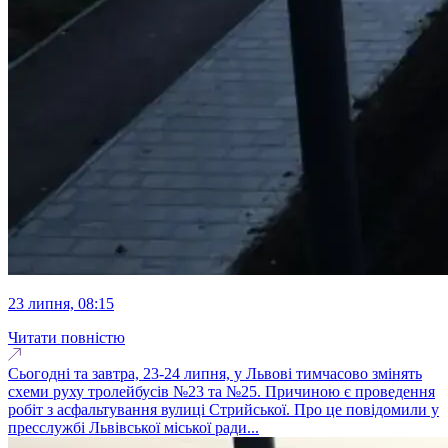
23 липня, 08:15
Читати повністю
Сьогодні та завтра, 23-24 липня, у Львові тимчасово змінять
схеми руху тролейбусів №23 та №25. Причиною є проведення
робіт з асфальтування вулиці Стрийської. Про це повідомили у
пресслужбі Львівської міської ради...