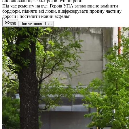
оновлювали ще з 90-х років. Етапи робіт
Під час ремонту на вул. Героїв УПА заплановано замінити
бордюри, підняти всі люки, відфрезерувати проїзну частину
дороги і постелити новий асфальт.
396
Час читання: 1 хв