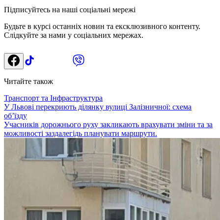
Підписуйтесь на наші соціальні мережі
Будьте в курсі останніх новин та ексклюзивного контенту.
Слідкуйте за нами у соціальних мережах.
Читайте також
Транспорт та Інфраструктура
У Львові перекриють ділянку вулиці Залізничної: схема
об’їзду
Учасників дорожнього руху закликають врахувати зміни та за
можливості заздалегідь планувати маршрути.