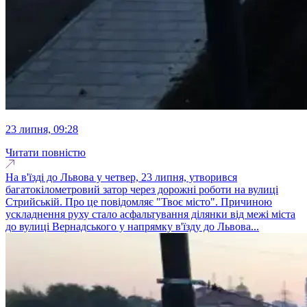
23 липня, 09:28
Читати повністю
На в'їзді до Львова у четвер, 23 липня, утворився
багатокілометровий затор через дорожні роботи на вулиці
Стрийській. Про це повідомляє "Твоє місто". Причиною
ускладнення руху стало асфальтування ділянки від межі міста
до вулиці Вернадського у напрямку в'їзду до Львова...