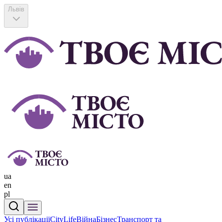
Львів
ua
en
pl
Усі публікації
CityLife
Війна
Бізнес
Транспорт та