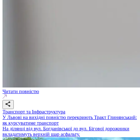
Читати повністю
Транспорт та Інфраструктура
У Львові на вихідні повністю перекриють Тракт Глинянський:
як курсуватиме транспорт
На ділянці від вул. Богданівської до вул. Бігової дорожники
вкладатимуть верхній шар асфальту.