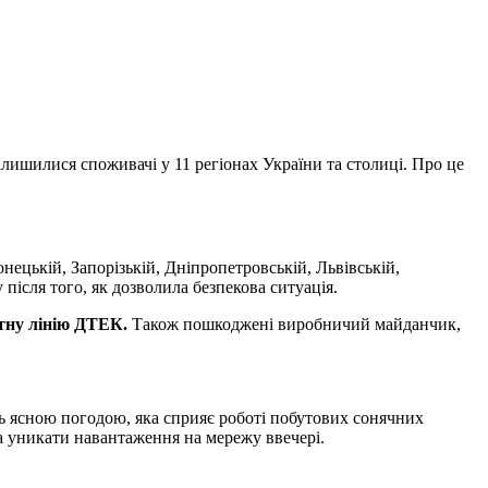
лишилися споживачі у 11 регіонах України та столиці.
Про це
нецькій, Запорізькій, Дніпропетровській, Львівській,
після того, як дозволила безпекова ситуація.
тну лінію ДТЕК.
Також пошкоджені виробничий майданчик,
ь ясною погодою, яка сприяє роботі побутових сонячних
а уникати навантаження на мережу ввечері.