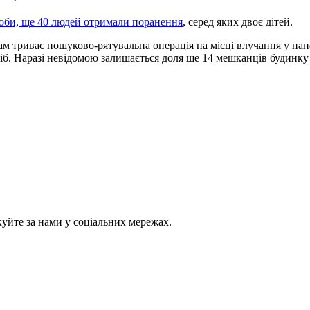
особи, ще 40 людей отримали поранення
, серед яких двоє дітей.
ам триває пошуково-рятувальна операція на місці влучання у па
іб. Наразі невідомою залишається доля ще 14 мешканців будинку 
куйте за нами у соціальних мережах.