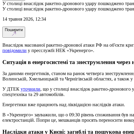
У столиці внаслідок ракетно-дронового удару пошкоджено тра
У столиці внаслідок ракетно-дронового удару пошкоджено тра
14 травня 2026, 12:34
Поширити
Внаслідок масованої ракетно-дронової атаки РФ на об'єкти крит
повідомили
у пресслужбі НЕК «Укренерго».
Ситуація в енергосистемі та знеструмлення через 
За даними енергетиків, станом на ранок четверга знеструмлення 
Волинській, Хмельницькій та Чернігівській областях, а також у 
У ДТЕК
уточнили
, що у столиці внаслідок ракетно-дронового
спецтехніка та 29 автомобілів.
Енергетики вже працюють над ліквідацією наслідків атаки.
В «Укренерго» зауважили, що о 09:30 рівень споживання був н
електростанцій. Попри це, мешканців просять переносити викор
Наслідки атаки у Києві: загиблі та пошукова опе