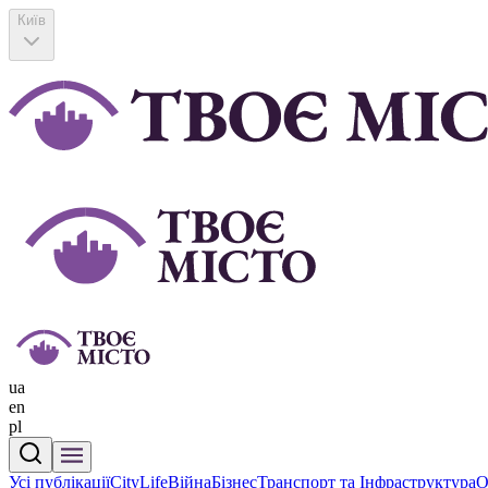
Київ
ua
en
pl
Усі публікації
CityLife
Війна
Бізнес
Транспорт та Інфраструктура
О