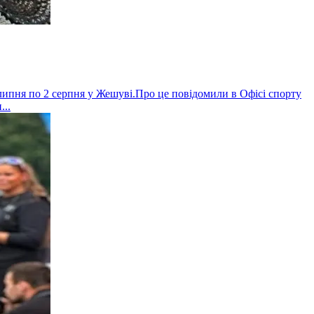
 липня по 2 серпня у Жешуві.Про це повідомили в Офісі спорту
...