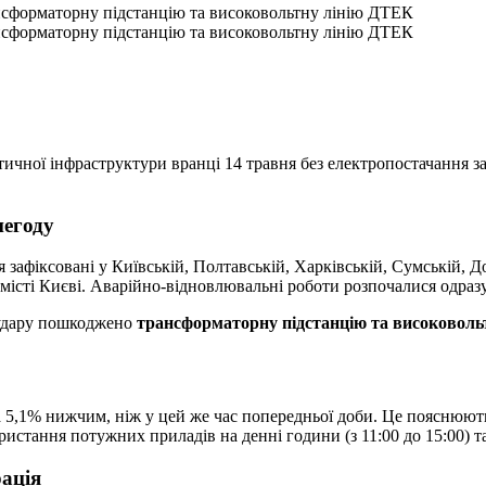
нсформаторну підстанцію та високовольтну лінію ДТЕК
нсформаторну підстанцію та високовольтну лінію ДТЕК
ичної інфраструктури вранці 14 травня без електропостачання за
негоду
зафіксовані у Київській, Полтавській, Харківській, Сумській, До
місті Києві. Аварійно-відновлювальні роботи розпочалися одразу 
 удару пошкоджено
трансформаторну підстанцію та високоволь
а 5,1% нижчим, ніж у цей же час попередньої доби. Це пояснюют
истання потужних приладів на денні години (з 11:00 до 15:00) т
рація