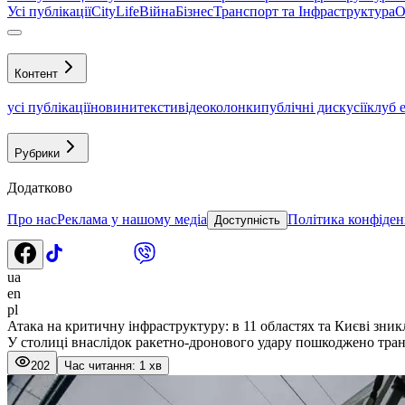
Усі публікації
CityLife
Війна
Бізнес
Транспорт та Інфраструктура
О
Контент
усі публікації
новини
тексти
відео
колонки
публічні дискусії
клуб 
Рубрики
Додатково
Про нас
Реклама у нашому медіа
Політика конфіден
Доступність
ua
en
pl
Атака на критичну інфраструктуру: в 11 областях та Києві зник
У столиці внаслідок ракетно-дронового удару пошкоджено тра
202
Час читання: 1 хв