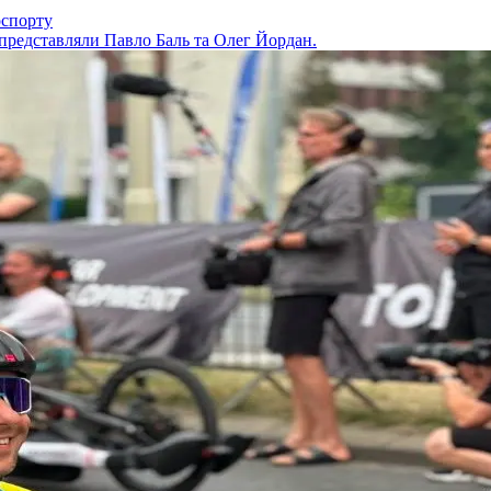
оспорту
 представляли Павло Баль та Олег Йордан.