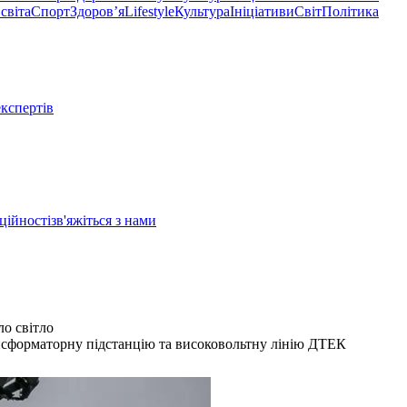
світа
Спорт
Здоровʼя
Lifestyle
Культура
Ініціативи
Світ
Політика
експертів
ційності
зв'яжіться з нами
ло світло
нсформаторну підстанцію та високовольтну лінію ДТЕК