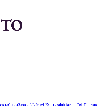
світа
Спорт
Здоровʼя
Lifestyle
Культура
Ініціативи
Світ
Політика