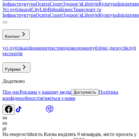
Інфраструктура
Освіта
Спорт
Здоровʼя
Lifestyle
Культура
Ініціатив
Усі публікації
CityLife
Війна
Бізнес
Транспорт та
Інфраструктура
Освіта
Спорт
Здоровʼя
Lifestyle
Культура
Ініціатив
Контент
усі публікації
новини
тексти
відео
колонки
публічні дискусії
клуб
експертів
Рубрики
Додатково
Про нас
Реклама у нашому медіа
Політика
Доступність
конфіденційності
зв'яжіться з нами
ua
en
pl
На енергостійкість Києва виділять 9 мільярдів, місто просить у