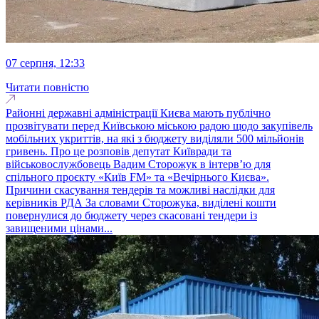
07 серпня, 12:33
Читати повністю
Районні державні адміністрації Києва мають публічно
прозвітувати перед Київською міською радою щодо закупівель
мобільних укриттів, на які з бюджету виділяли 500 мільйонів
гривень. Про це розповів депутат Київради та
військовослужбовець Вадим Сторожук в інтерв’ю для
спільного проєкту «Київ FM» та «Вечірнього Києва».
Причини скасування тендерів та можливі наслідки для
керівників РДА За словами Сторожука, виділені кошти
повернулися до бюджету через скасовані тендери із
завищеними цінами...