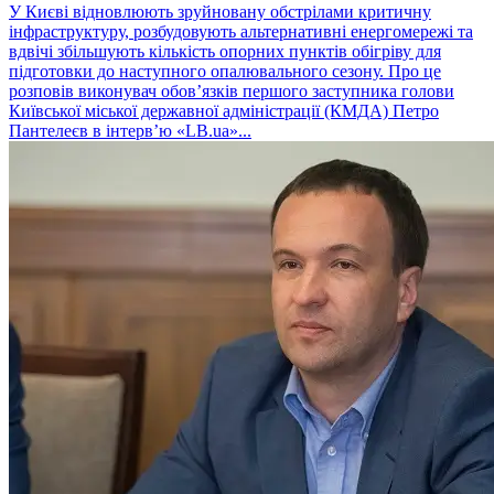
У Києві відновлюють зруйновану обстрілами критичну
інфраструктуру, розбудовують альтернативні енергомережі та
вдвічі збільшують кількість опорних пунктів обігріву для
підготовки до наступного опалювального сезону. Про це
розповів виконувач обовʼязків першого заступника голови
Київської міської державної адміністрації (КМДА) Петро
Пантелеєв в інтервʼю «LB.ua»...