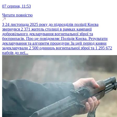
07 серпня, 11:53
Читати повністю
З 24 листопада 2025 року до підрозділів поліції Києва
звернувся 2 371 житель столиці в рамках кампанії
добровільного декларування вогнепальної зброї та
боєприпасів. Про це повідомляє Поліція Києва. Результати
декларування та алгоритм процедури За цей період кияни
задекларували 2 500 одиниць вогнепальної зброї та 1 295 672
набоїв до неї...