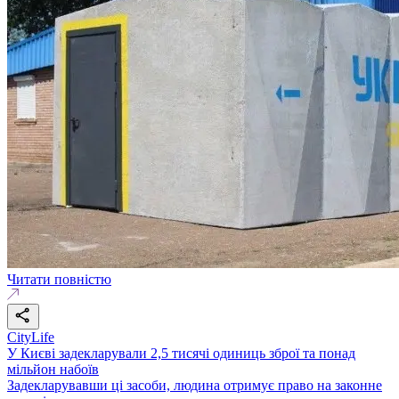
Читати повністю
CityLife
У Києві задекларували 2,5 тисячі одиниць зброї та понад
мільйон набоїв
Задекларувавши ці засоби, людина отримує право на законне