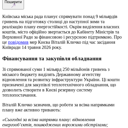
Поширити
Київська міська рада планує спрямувати понад 9 мільярдів
гривень на підготовку столиці до наступної зими та
реалізацію плану енергостійкості. Окрім виділення власних
коштів, місто офіційно звертається до Кабінету Міністрів та
Верховної Ради за фінансовою і ресурсною підтримкою. Про
це
повідомив
мер Києва Віталій Кличко під час засідання
Київради 14 травня 2026 року.
Фінансування та закупівля обладнання
Зі спрямованої суми 1 мільярд 250 мільйонів гривень з
міського бюджету виділять Державному агентству
відновлення та розвитку інфраструктури України. Ці кошти
призначені для закупівлі теплотехнічного обладнання, що
дозволить створити в Києві резервну систему
теплопостачання.
Віталій Кличко зазначив, що роботи за всіма напрямками
плану вже активно тривають:
«Сьогодні за всіма напрямки плану: відновлення
енергооб’єктів, пошкоджених ворожими обстрілами;