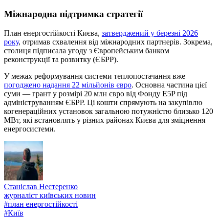
Міжнародна підтримка стратегії
План енергостійкості Києва,
затверджений у березні 2026
року
, отримав схвалення від міжнародних партнерів. Зокрема,
столиця підписала угоду з Європейським банком
реконструкції та розвитку (ЄБРР).
У межах реформування системи теплопостачання вже
погоджено надання 22 мільйонів євро
. Основна частина цієї
суми — грант у розмірі 20 млн євро від Фонду E5P під
адмініструванням ЄБРР. Ці кошти спрямують на закупівлю
когенераційних установок загальною потужністю близько 120
МВт, які встановлять у різних районах Києва для зміцнення
енергосистеми.
Станіслав Нестеренко
журналіст київських новин
#
план енергостійкості
#
Київ