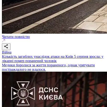
Читати повністю
Війна
Кількість загиблих унаслідок атаки на Київ 5 серпня зросла: у
лікарні помер поранений чоловік
Медики боролися за життя пораненого, однак урятувати
постраждалого не вдалося.