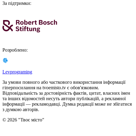
За підтримки
:
Розроблено
:
Levprograming
За умови повного або часткового використання iнформацiї
гіперпосилання на tvoemisto.tv є обов'язковим.
Відповідальність за достовірність фактів, цитат, власних імен
та інших відомостей несуть автори публікацій, а рекламної
інформації — рекламодавці. Думка редакцiї може не збiгатися
з думкою авторiв.
©
2026
"
Твоє місто
"