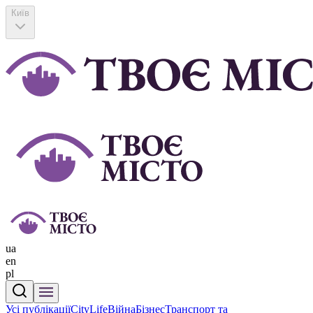
Київ
ua
en
pl
Усі публікації
CityLife
Війна
Бізнес
Транспорт та