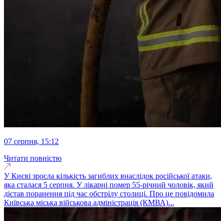
07 серпня, 15:12
Читати повністю
У Києві зросла кількість загиблих внаслідок російської атаки,
яка сталася 5 серпня. У лікарні помер 55-річний чоловік, який
дістав поранення під час обстрілу столиці. Про це повідомила
Київська міська військова адміністрація (КМВА)...