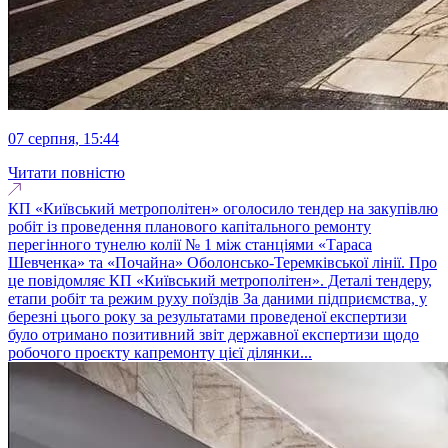
07 серпня, 15:44
Читати повністю
КП «Київський метрополітен» оголосило тендер на закупівлю
робіт із проведення планового капітального ремонту
перегінного тунелю колії № 1 між станціями «Тараса
Шевченка» та «Почайна» Оболонсько-Теремківської лінії. Про
це повідомляє КП «Київський метрополітен». Деталі тендеру,
етапи робіт та режим руху поїздів За даними підприємства, у
березні цього року за результатами проведеної експертизи
було отримано позитивний звіт державної експертизи щодо
робочого проєкту капремонту цієї ділянки...