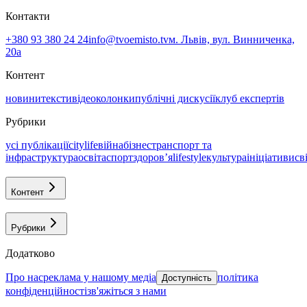
Контакти
+380 93 380 24 24
info@tvoemisto.tv
м. Львів, вул. Винниченка,
20а
Контент
новини
тексти
відео
колонки
публічні дискусії
клуб експертів
Рубрики
усі публікації
citylife
війна
бізнес
транспорт та
інфраструктура
освіта
спорт
здоровʼя
lifestyle
культура
ініціативи
св
Контент
Рубрики
Додатково
про нас
реклама у нашому медіа
політика
Доступність
конфіденційності
зв'яжіться з нами