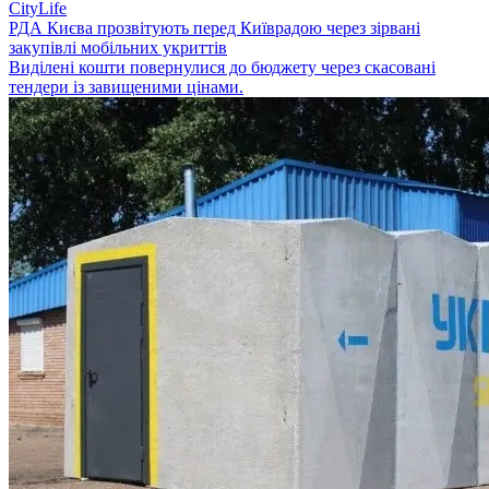
CityLife
РДА Києва прозвітують перед Київрадою через зірвані
закупівлі мобільних укриттів
Виділені кошти повернулися до бюджету через скасовані
тендери із завищеними цінами.