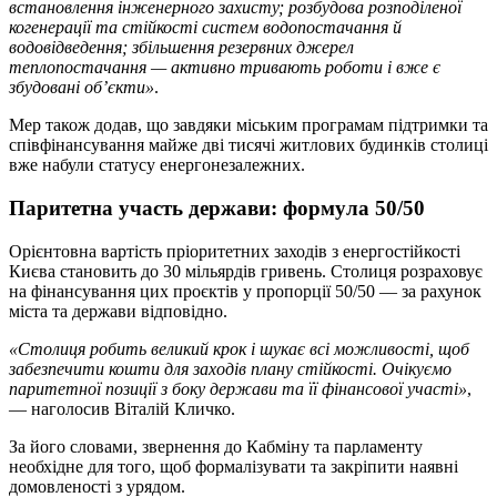
встановлення інженерного захисту; розбудова розподіленої
когенерації та стійкості систем водопостачання й
водовідведення; збільшення резервних джерел
теплопостачання — активно тривають роботи і вже є
збудовані об’єкти»
.
Мер також додав, що завдяки міським програмам підтримки та
співфінансування майже дві тисячі житлових будинків столиці
вже набули статусу енергонезалежних.
Паритетна участь держави: формула 50/50
Орієнтовна вартість пріоритетних заходів з енергостійкості
Києва становить до 30 мільярдів гривень. Столиця розраховує
на фінансування цих проєктів у пропорції 50/50 — за рахунок
міста та держави відповідно.
«Столиця робить великий крок і шукає всі можливості, щоб
забезпечити кошти для заходів плану стійкості. Очікуємо
паритетної позиції з боку держави та її фінансової участі»
,
— наголосив Віталій Кличко.
За його словами, звернення до Кабміну та парламенту
необхідне для того, щоб формалізувати та закріпити наявні
домовленості з урядом.