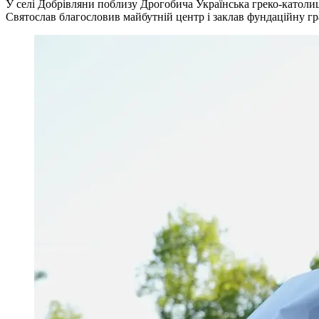
У селі Добрівляни поблизу Дрогобича Українська греко-католи
Святослав благословив майбутній центр і заклав фундаційну гра