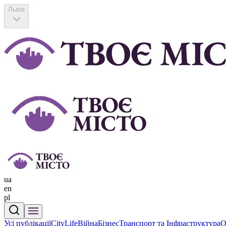
Львів
ua
en
pl
Усі публікації
CityLife
Війна
Бізнес
Транспорт та Інфраструктура
О