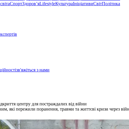
світа
Спорт
Здоровʼя
Lifestyle
Культура
Ініціативи
Світ
Політика
експертів
ційності
зв'яжіться з нами
дкриття центру для постраждалих від війни
им, які пережили поранення, травми та життєві кризи через вій