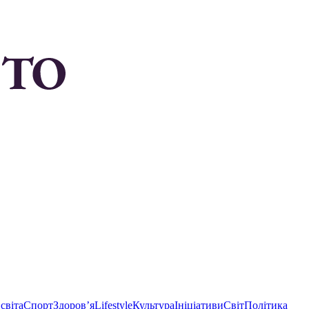
світа
Спорт
Здоровʼя
Lifestyle
Культура
Ініціативи
Світ
Політика