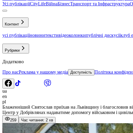
Усі публікації
CityLife
Війна
Бізнес
Транспорт та Інфраструктура
О
Контент
усі публікації
новини
тексти
відео
колонки
публічні дискусії
клуб 
Рубрики
Додатково
Про нас
Реклама у нашому медіа
Політика конфіден
Доступність
ua
en
pl
Блаженніший Святослав приїхав на Львівщину і благословив ві
Центр у Добрівлянах надаватиме допомогу військовим і цивільн
259
Час читання: 2 хв