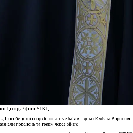
ого Центру / фото УГКЦ
о-Дрогобицької єпархії носитиме ім’я владики Юліяна Вороновсь
зазнали поранень та травм через війну.