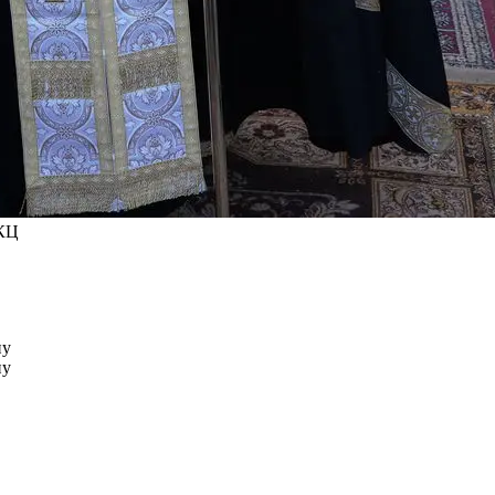
ГКЦ
ну
ну