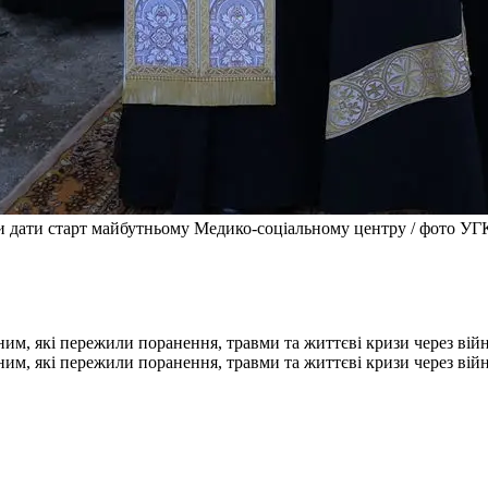
и дати старт майбутньому Медико-соціальному центру / фото У
им, які пережили поранення, травми та життєві кризи через вій
им, які пережили поранення, травми та життєві кризи через вій