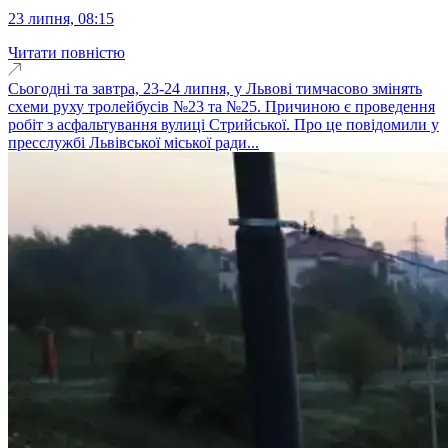
23 липня, 08:15
Читати повністю
Сьогодні та завтра, 23-24 липня, у Львові тимчасово змінять
схеми руху тролейбусів №23 та №25. Причиною є проведення
робіт з асфальтування вулиці Стрийської. Про це повідомили у
пресслужбі Львівської міської ради...