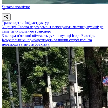
Читати повністю
Транспорт та Інфраструктура
У центрі Львова через ремонт перекриють частину вулиці: де
саме та як їздитиме транспорт
З вечора п’ятниці обмежать рух на вулиці Ігоря Білозіра.
Комунальники прибиратимуть залишки старої колії та
перемощуватимуть бруківку.