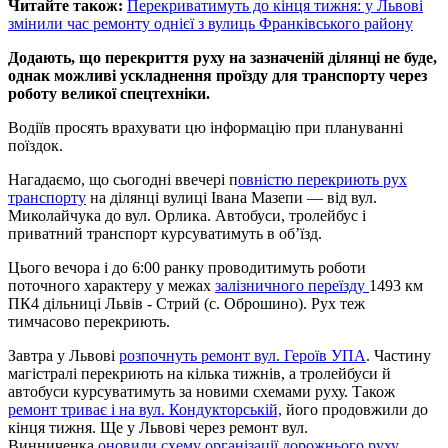
Читайте також:
Перекриватимуть до кінця тижня: у Львові
змінили час ремонту однієї з вулиць Франківського району
Додають, що перекриття руху на зазначеній ділянці не буде,
однак можливі ускладнення проїзду для транспорту через
роботу великої спецтехніки.
Водіїв просять врахувати цю інформацію при плануванні
поїздок.
Нагадаємо, що сьогодні ввечері п
овністю перекриють рух
транспорту
на ділянці вулиці Івана Мазепи — від вул.
Миколайчука до вул. Орлика. Автобуси, тролейбус і
приватний транспорт курсуватимуть в об’їзд.
Цього вечора і до 6:00 ранку проводитимуть роботи
поточного характеру у межах
залізничного переїзду
1493 км
ПК4 дільниці Львів - Стрий (с. Оброшино). Рух теж
тимчасово перекриють.
Завтра у Львові
розпочнуть ремонт вул. Героїв УПА
. Частину
магістралі перекриють на кілька тижнів, а тролейбуси й
автобуси курсуватимуть за новими схемами руху. Також
ремонт триває і на вул. Кондукторській,
його продовжили до
кінця тижня. Ще у Львові через ремонт вул.
Винниченка
оновили схему організації дорожнього руху
.