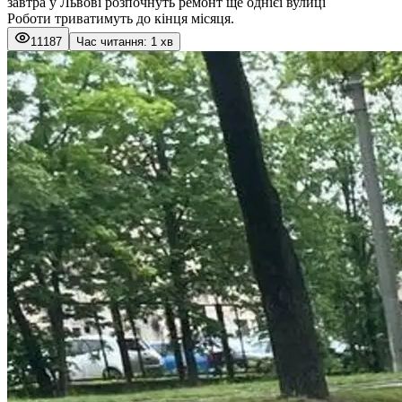
завтра у Львові розпочнуть ремонт ще однієї вулиці
Роботи триватимуть до кінця місяця.
11187
Час читання: 1 хв