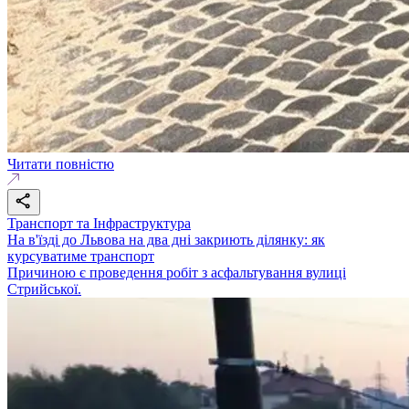
Читати повністю
Транспорт та Інфраструктура
На в'їзді до Львова на два дні закриють ділянку: як
курсуватиме транспорт
Причиною є проведення робіт з асфальтування вулиці
Стрийської.