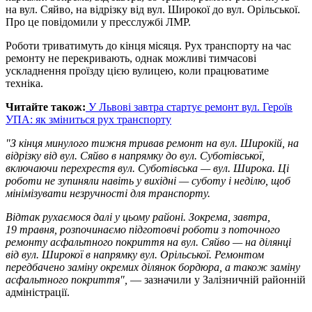
на вул. Сяйво, на відрізку від вул. Широкої до вул. Орільської.
Про це повідомили у пресслужбі ЛМР.
Роботи триватимуть до кінця місяця. Рух транспорту на час
ремонту не перекривають, однак можливі тимчасові
ускладнення проїзду цією вулицею, коли працюватиме
техніка.
Читайте також:
У Львові завтра стартує ремонт вул. Героїв
УПА: як зміниться рух транспорту
"З кінця минулого тижня тривав ремонт на вул. Широкій, на
відрізку від вул. Сяйво в напрямку до вул. Суботівської,
включаючи перехрестя вул. Суботівська — вул. Широка. Ці
роботи не зупиняли навіть у вихідні — суботу і неділю, щоб
мінімізувати незручності для транспорту.
Відтак рухаємося далі у цьому районі. Зокрема, завтра,
19 травня, розпочинаємо підготовчі роботи з поточного
ремонту асфальтного покриття на вул. Сяйво — на ділянці
від вул. Широкої в напрямку вул. Орільської. Ремонтом
передбачено заміну окремих ділянок бордюра, а також заміну
асфальтного покриття",
— зазначили у Залізничній районній
адміністрації.