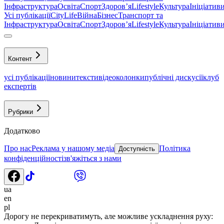
Інфраструктура
Освіта
Спорт
Здоровʼя
Lifestyle
Культура
Ініціатив
Усі публікації
CityLife
Війна
Бізнес
Транспорт та
Інфраструктура
Освіта
Спорт
Здоровʼя
Lifestyle
Культура
Ініціатив
Контент
усі публікації
новини
тексти
відео
колонки
публічні дискусії
клуб
експертів
Рубрики
Додатково
Про нас
Реклама у нашому медіа
Політика
Доступність
конфіденційності
зв'яжіться з нами
ua
en
pl
Дорогу не перекриватимуть, але можливе ускладнення руху: