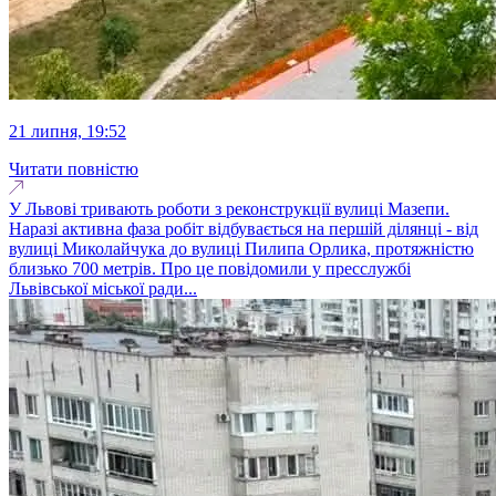
21 липня, 19:52
Читати повністю
У Львові тривають роботи з реконструкції вулиці Мазепи.
Наразі активна фаза робіт відбувається на першій ділянці - від
вулиці Миколайчука до вулиці Пилипа Орлика, протяжністю
близько 700 метрів. Про це повідомили у пресслужбі
Львівської міської ради...