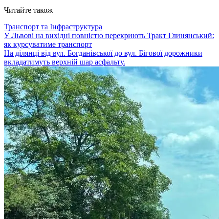
Читайте також
Транспорт та Інфраструктура
У Львові на вихідні повністю перекриють Тракт Глинянський:
як курсуватиме транспорт
На ділянці від вул. Богданівської до вул. Бігової дорожники
вкладатимуть верхній шар асфальту.