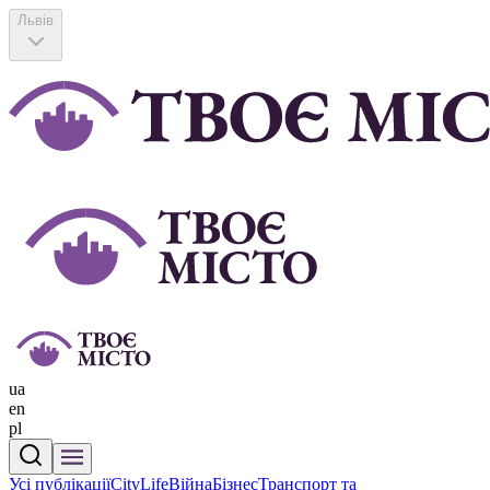
Львів
ua
en
pl
Усі публікації
CityLife
Війна
Бізнес
Транспорт та