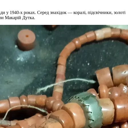
и у 1940-х роках. Серед знахідок — коралі, підсвічники, золоті
ри Макарій Дутка.