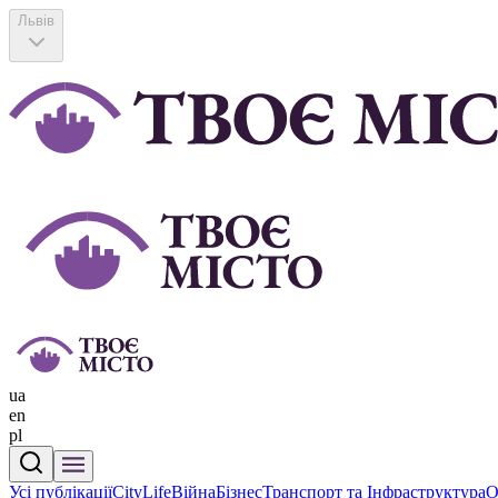
Львів
ua
en
pl
Усі публікації
CityLife
Війна
Бізнес
Транспорт та Інфраструктура
О