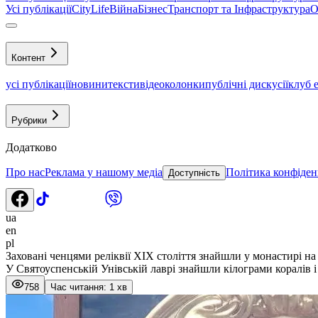
Усі публікації
CityLife
Війна
Бізнес
Транспорт та Інфраструктура
О
Контент
усі публікації
новини
тексти
відео
колонки
публічні дискусії
клуб 
Рубрики
Додатково
Про нас
Реклама у нашому медіа
Політика конфіден
Доступність
ua
en
pl
Заховані ченцями реліквії XIX століття знайшли у монастирі н
У Святоуспенській Унівській лаврі знайшли кілограми коралів і 
758
Час читання: 1 хв