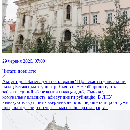
29 червня 2026, 07:00
Читати повністю
Акцент дня: Занепад чи реставрація? Що чекає на унікальний
палац Бесядецьких у центрі Львова. У мерії пропонують
забрати єдиний збережений палац-садибу Львова у
комунальну власність, аби зупинити руйнацію. В ЛНУ
відказують: офіційних звернень не було, перші етапи робіт уже
профінансували, і на черзі – масштабна реставрація...