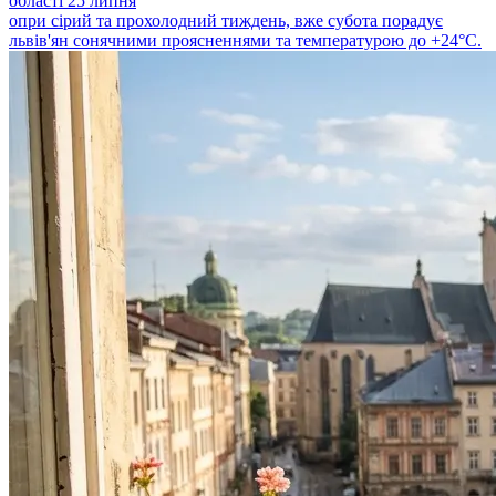
області 25 липня
опри сірий та прохолодний тиждень, вже субота порадує
львів'ян сонячними проясненнями та температурою до +24°C.