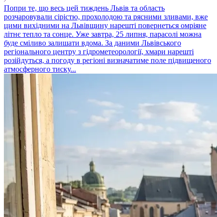
Попри те, що весь цей тиждень Львів та область
розчаровували сірістю, прохолодою та рясними зливами, вже
цими вихідними на Львівщину нарешті повернеться омріяне
літнє тепло та сонце. Уже завтра, 25 липня, парасолі можна
буде сміливо залишати вдома. За даними Львівського
регіонального центру з гідрометеорології, хмари нарешті
розійдуться, а погоду в регіоні визначатиме поле підвищеного
атмосферного тиску...