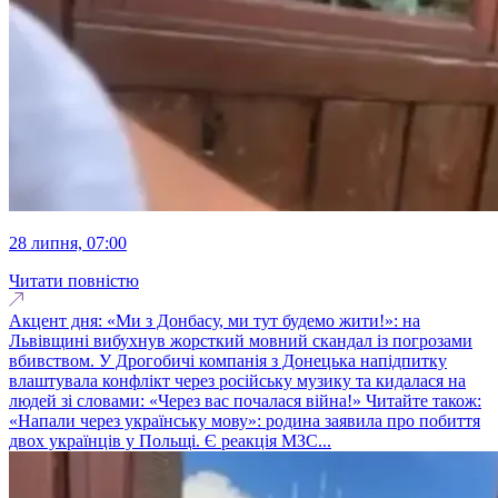
28 липня, 07:00
Читати повністю
Акцент дня: «Ми з Донбасу, ми тут будемо жити!»: на
Львівщині вибухнув жорсткий мовний скандал із погрозами
вбивством. У Дрогобичі компанія з Донецька напідпитку
влаштувала конфлікт через російську музику та кидалася на
людей зі словами: «Через вас почалася війна!» Читайте також:
«Напали через українську мову»: родина заявила про побиття
двох українців у Польщі. Є реакція МЗС...