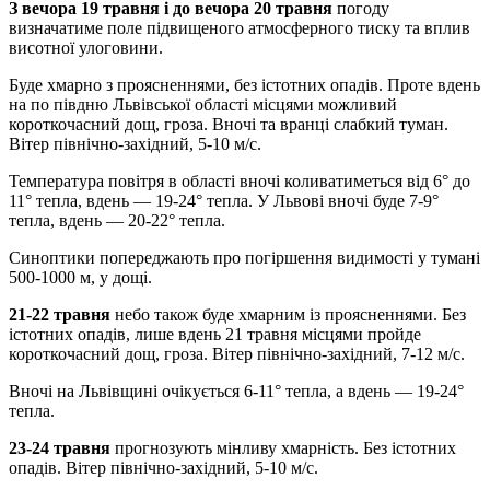
З вечора 19 травня і до вечора 20 травня
погоду
визначатиме поле підвищеного атмосферного тиску та вплив
висотної улоговини.
Буде хмарно з проясненнями, без істотних опадів. Проте вдень
на по півдню Львівської області місцями можливий
короткочасний дощ, гроза. Вночі та вранці слабкий туман.
Вітер північно-західний, 5-10 м/с.
Температура повітря в області вночі коливатиметься від 6° до
11° тепла, вдень — 19-24° тепла. У Львові вночі буде 7-9°
тепла, вдень — 20-22° тепла.
Синоптики попереджають про погіршення видимості у тумані
500-1000 м, у дощі.
21-22 травня
небо також буде хмарним із проясненнями. Без
істотних опадів, лише вдень 21 травня місцями пройде
короткочасний дощ, гроза. Вітер північно-західний, 7-12 м/с.
Вночі на Львівщині очікується 6-11° тепла, а вдень — 19-24°
тепла.
23-24 травня
прогнозують мінливу хмарність. Без істотних
опадів. Вітер північно-західний, 5-10 м/с.