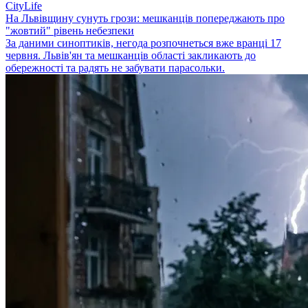
CityLife
На Львівщину сунуть грози: мешканців попереджають про
"жовтий" рівень небезпеки
За даними синоптиків, негода розпочнеться вже вранці 17
червня. Львів'ян та мешканців області закликають до
обережності та радять не забувати парасольки.