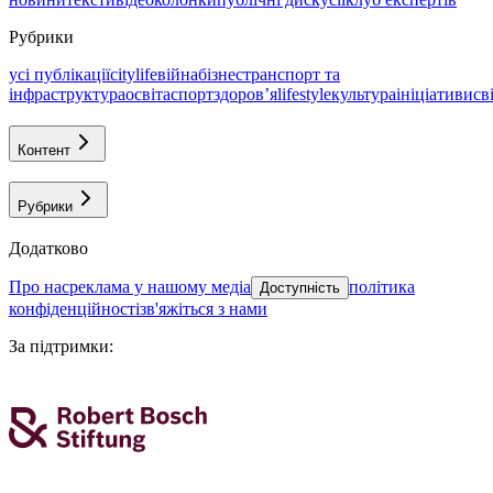
Рубрики
усі публікації
citylife
війна
бізнес
транспорт та
інфраструктура
освіта
спорт
здоровʼя
lifestyle
культура
ініціативи
св
Контент
Рубрики
Додатково
про нас
реклама у нашому медіа
політика
Доступність
конфіденційності
зв'яжіться з нами
За підтримки
: