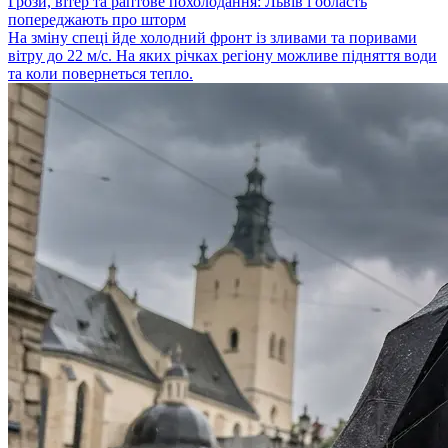
Грози, вітер та раптове похолодання: Львів і область
попереджають про шторм
На зміну спеці йде холодний фронт із зливами та поривами
вітру до 22 м/с. На яких річках регіону можливе підняття води
та коли повернеться тепло.