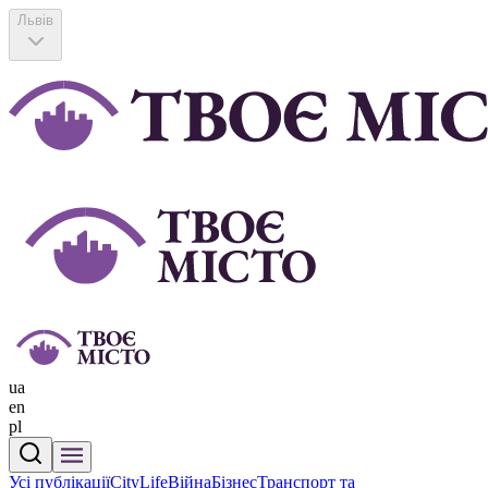
Львів
ua
en
pl
Усі публікації
CityLife
Війна
Бізнес
Транспорт та