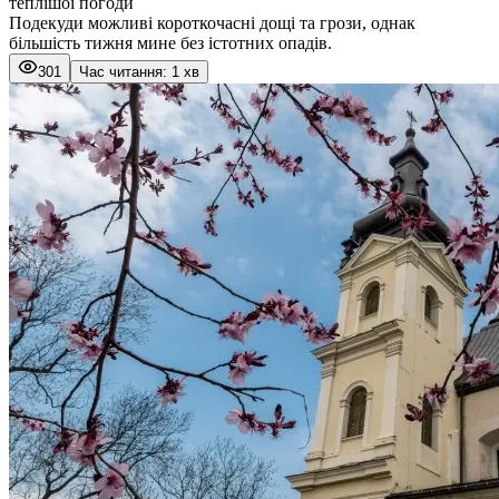
теплішої погоди
Подекуди можливі короткочасні дощі та грози, однак
більшість тижня мине без істотних опадів.
301
Час читання: 1 хв