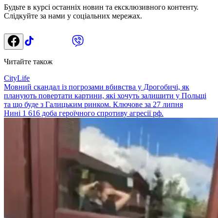
Будьте в курсі останніх новин та ексклюзивного контенту.
Слідкуйте за нами у соціальних мережах.
Читайте також
CityLife
Мовний скандал із погрозами вбивства у Дрогобичі, як
планують повертати картини, які хочуть залишити у Польщі
та що буде з Галицьким ринком. Ключове за 27 липня
Нині 1 616 доба героїчного спротиву агресії рф.