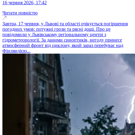
16 червня 2026, 17:42
Читати повністю
Завтра, 17 червня, у Львові та області очікується погіршення
погодних умов: потужні грози та рясні дощі. Про це
повідомили у Львівському регіональному центрі з
гідрометеорології. За даними синоптиків, негоду принесе
атмосферний фронт від циклону, який зараз перебуває над
Фінляндією...