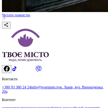
Читати повністю
Контакти
+380 93 380 24 24
info@tvoemisto.tv
м. Львів, вул. Винниченка,
20а
Контент
новини
тексти
відео
колонки
публічні дискусії
клуб експертів