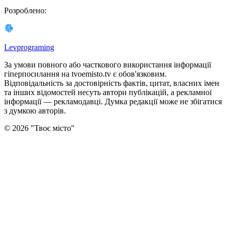
Розроблено
:
Levprograming
За умови повного або часткового використання iнформацiї
гіперпосилання на tvoemisto.tv є обов'язковим.
Відповідальність за достовірність фактів, цитат, власних імен
та інших відомостей несуть автори публікацій, а рекламної
інформації — рекламодавці. Думка редакцiї може не збiгатися
з думкою авторiв.
©
2026
"
Твоє місто
"