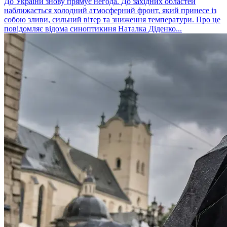
До України знову прямує негода. До західних областей
наближається холодний атмосферний фронт, який принесе із
собою зливи, сильний вітер та зниження температури. Про це
повідомляє відома синоптикиня Наталка Діденко...