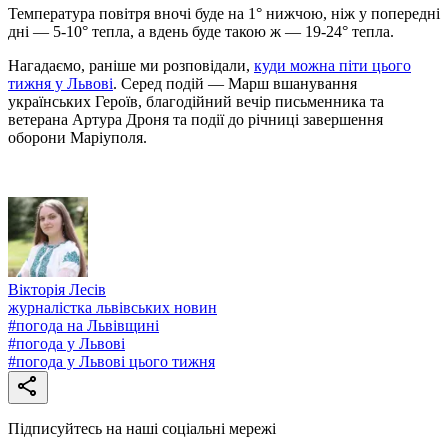
Температура повітря вночі буде на 1° нижчою, ніж у попередні
дні — 5-10° тепла, а вдень буде такою ж — 19-24° тепла.
Нагадаємо, раніше ми розповідали,
куди можна піти цього
тижня у Львові
. Серед подій — Марш вшанування
українських Героїв, благодійний вечір письменника та
ветерана Артура Дроня та події до річниці завершення
оборони Маріуполя.
Вікторія Лесів
журналістка львівських новин
#
погода на Львівщині
#
погода у Львові
#
погода у Львові цього тижня
Підписуйтесь на наші соціальні мережі