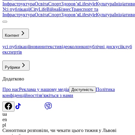
Інфраструктура
Освіта
Спорт
Здоровʼя
Lifestyle
Культура
Ініціатив
Усі публікації
CityLife
Війна
Бізнес
Транспорт та
Інфраструктура
Освіта
Спорт
Здоровʼя
Lifestyle
Культура
Ініціатив
Контент
усі публікації
новини
тексти
відео
колонки
публічні дискусії
клуб
експертів
Рубрики
Додатково
Про нас
Реклама у нашому медіа
Політика
Доступність
конфіденційності
зв'яжіться з нами
ua
en
pl
Синоптики розповіли, чи чекати цього тижня у Львові