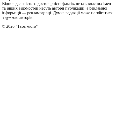
Відповідальність за достовірність фактів, цитат, власних імен
та інших відомостей несуть автори публікацій, а рекламної
інформації — рекламодавці. Думка редакцiї може не збiгатися
з думкою авторiв.
©
2026
"
Твоє місто
"