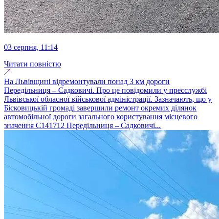
03 серпня, 11:14
Читати повністю
На Львівщині відремонтували понад 3 км дороги
Передільниця – Садковичі. Про це повідомили у пресслужбі
Львівської обласної військової адміністрації. Зазначають, що у
Бісковицькій громаді завершили ремонт окремих ділянок
автомобільної дороги загального користування місцевого
значення С141712 Передільниця – Садковичі...