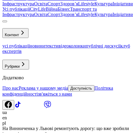
Інфраструктура
Освіта
Спорт
Здоровʼя
Lifestyle
Культура
Ініціатив
Усі публікації
CityLife
Війна
Бізнес
Транспорт та
Інфраструктура
Освіта
Спорт
Здоровʼя
Lifestyle
Культура
Ініціатив
Контент
усі публікації
новини
тексти
відео
колонки
публічні дискусії
клуб
експертів
Рубрики
Додатково
Про нас
Реклама у нашому медіа
Політика
Доступність
конфіденційності
зв'яжіться з нами
ua
en
pl
На Винниченка у Львові ремонтують дорогу: що вже зробили