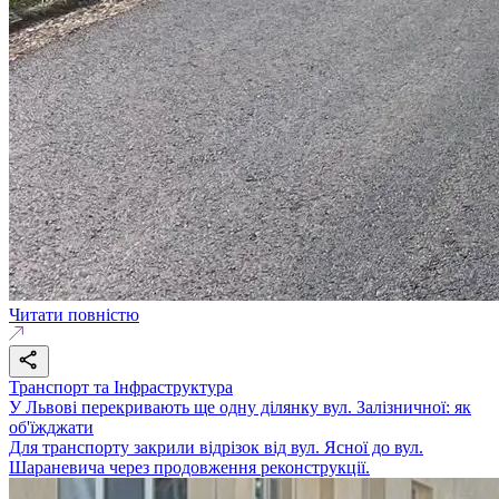
Читати повністю
Транспорт та Інфраструктура
У Львові перекривають ще одну ділянку вул. Залізничної: як
об'їжджати
Для транспорту закрили відрізок від вул. Ясної до вул.
Шараневича через продовження реконструкції.