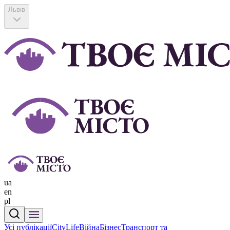
Львів
ua
en
pl
Усі публікації
CityLife
Війна
Бізнес
Транспорт та