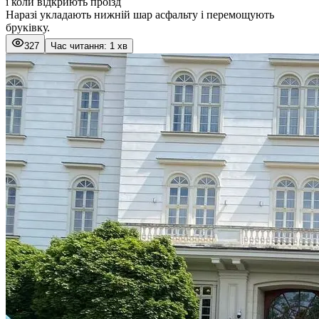
і коли відкриють проїзд
Наразі укладають нижній шар асфальту і перемощують
бруківку.
327
Час читання: 1 хв