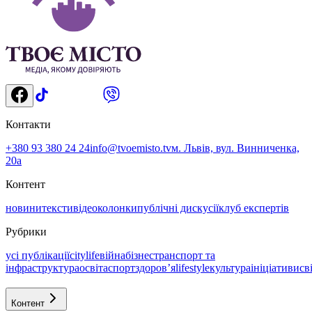
Контакти
+380 93 380 24 24
info@tvoemisto.tv
м. Львів, вул. Винниченка,
20а
Контент
новини
тексти
відео
колонки
публічні дискусії
клуб експертів
Рубрики
усі публікації
citylife
війна
бізнес
транспорт та
інфраструктура
освіта
спорт
здоровʼя
lifestyle
культура
ініціативи
св
Контент