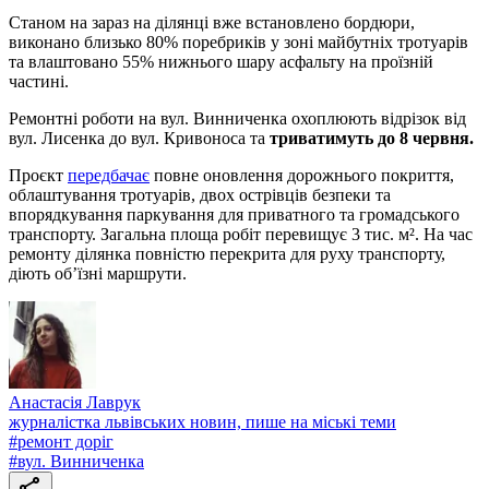
Станом на зараз на ділянці вже встановлено бордюри,
виконано близько 80% поребриків у зоні майбутніх тротуарів
та влаштовано 55% нижнього шару асфальту на проїзній
частині.
Ремонтні роботи на вул. Винниченка охоплюють відрізок від
вул. Лисенка до вул. Кривоноса та
триватимуть до 8 червня.
Проєкт
передбачає
повне оновлення дорожнього покриття,
облаштування тротуарів, двох острівців безпеки та
впорядкування паркування для приватного та громадського
транспорту. Загальна площа робіт перевищує 3 тис. м². На час
ремонту ділянка повністю перекрита для руху транспорту,
діють об’їзні маршрути.
Анастасія Лаврук
журналістка львівських новин, пише на міські теми
#
ремонт доріг
#
вул. Винниченка