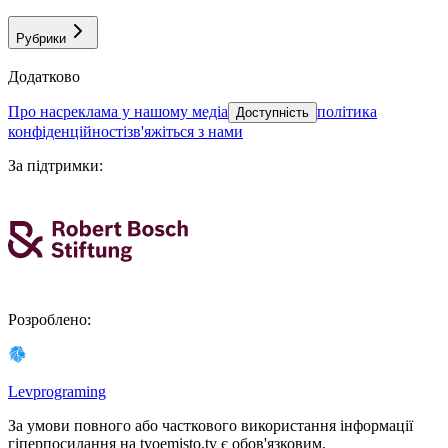
Рубрики
Додатково
про нас
реклама у нашому медіа
політика
Доступність
конфіденційності
зв'яжіться з нами
За підтримки
:
Розроблено
:
Levprograming
За умови повного або часткового використання iнформацiї
гіперпосилання на tvoemisto.tv є обов'язковим.