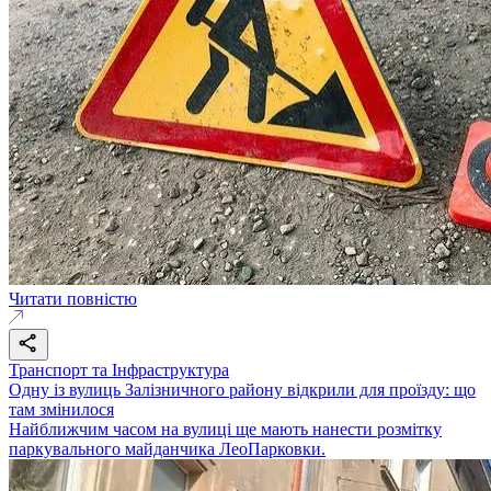
Читати повністю
Транспорт та Інфраструктура
Одну із вулиць Залізничного району відкрили для проїзду: що
там змінилося
Найближчим часом на вулиці ще мають нанести розмітку
паркувального майданчика ЛеоПарковки.