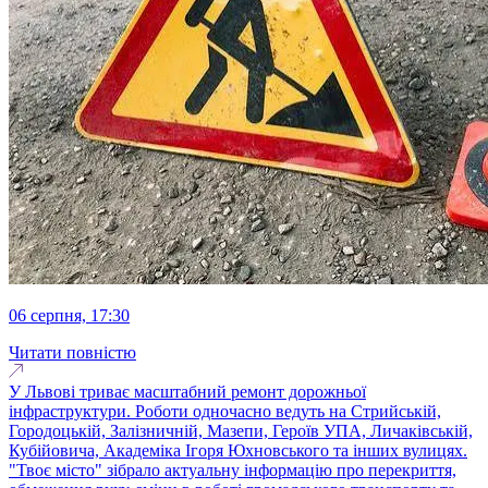
06 серпня, 17:30
Читати повністю
У Львові триває масштабний ремонт дорожньої
інфраструктури. Роботи одночасно ведуть на Стрийській,
Городоцькій, Залізничній, Мазепи, Героїв УПА, Личаківській,
Кубійовича, Академіка Ігоря Юхновського та інших вулицях.
"Твоє місто" зібрало актуальну інформацію про перекриття,