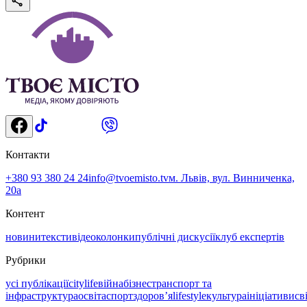
Контакти
+380 93 380 24 24
info@tvoemisto.tv
м. Львів, вул. Винниченка,
20а
Контент
новини
тексти
відео
колонки
публічні дискусії
клуб експертів
Рубрики
усі публікації
citylife
війна
бізнес
транспорт та
інфраструктура
освіта
спорт
здоровʼя
lifestyle
культура
ініціативи
св