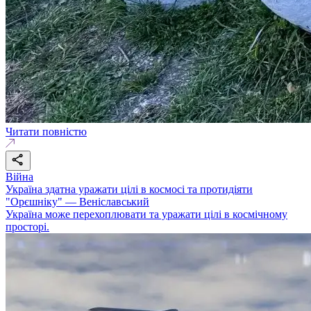
Читати повністю
Війна
Україна здатна уражати цілі в космосі та протидіяти
"Орєшніку" — Веніславський
Україна може перехоплювати та уражати цілі в космічному
просторі.