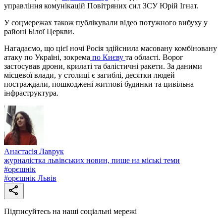
управління комунікацій Повітряних сил ЗСУ Юрій Ігнат.
У соцмережах також публікували відео потужного вибуху у
районі Білої Церкви.
Нагадаємо, що цієї ночі Росія здійснила масовану комбіновану
атаку по Україні, зокрема
по Києву
та області. Ворог
застосував дрони, крилаті та балістичні ракети. За даними
місцевої влади, у столиці є загиблі, десятки людей
постраждали, пошкоджені житлові будинки та цивільна
інфраструктура.
Анастасія Лаврук
журналістка львівських новин, пише на міські теми
#
орєшнік
#
орєшнік Львів
Підписуйтесь на наші соціальні мережі