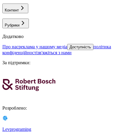
Контент
Рубрики
Додатково
про нас
реклама у нашому медіа
політика
Доступність
конфіденційності
зв'яжіться з нами
За підтримки
:
Розроблено
:
Levprograming