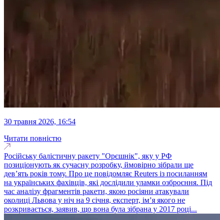
30 травня 2026, 16:54
Читати повністю
Російську балістичну ракету "Орєшнік", яку у РФ
позиціонують як сучасну розробку, ймовірно зібрали ще
дев’ять років тому. Про це повідомляє Reuters із посиланням
на українських фахівців, які дослідили уламки озброєння. Під
час аналізу фрагментів ракети, якою росіяни атакували
околиці Львова у ніч на 9 січня, експерт, ім’я якого не
розкривається, заявив, що вона була зібрана у 2017 році...