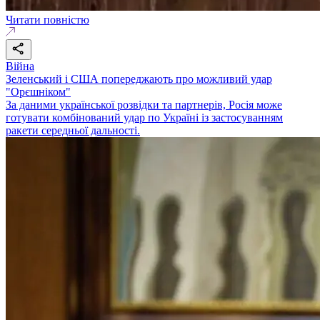
Читати повністю
Війна
Зеленський і США попереджають про можливий удар
"Орєшніком"
За даними української розвідки та партнерів, Росія може
готувати комбінований удар по Україні із застосуванням
ракети середньої дальності.