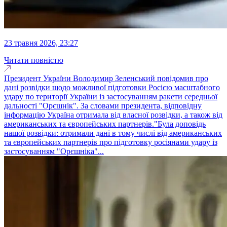
23 травня 2026, 23:27
Читати повністю
Президент України Володимир Зеленський повідомив про
дані розвідки щодо можливої підготовки Росією масштабного
удару по території України із застосуванням ракети середньої
дальності "Орєшнік". За словами президента, відповідну
інформацію Україна отримала від власної розвідки, а також від
американських та європейських партнерів."Була доповідь
нашої розвідки: отримали дані в тому числі від американських
та європейських партнерів про підготовку росіянами удару із
застосуванням "Орєшніка"...