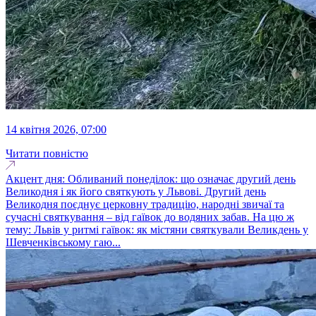
14 квітня 2026, 07:00
Читати повністю
Акцент дня: Обливаний понеділок: що означає другий день
Великодня і як його святкують у Львові. Другий день
Великодня поєднує церковну традицію, народні звичаї та
сучасні святкування – від гаївок до водяних забав. На цю ж
тему: Львів у ритмі гаївок: як містяни святкували Великдень у
Шевченківському гаю...