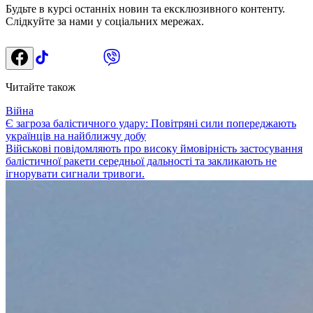
Будьте в курсі останніх новин та ексклюзивного контенту.
Слідкуйте за нами у соціальних мережах.
Читайте також
Війна
Є загроза балістичного удару: Повітряні сили попереджають
українців на найближчу добу
Військові повідомляють про високу ймовірність застосування
балістичної ракети середньої дальності та закликають не
ігнорувати сигнали тривоги.