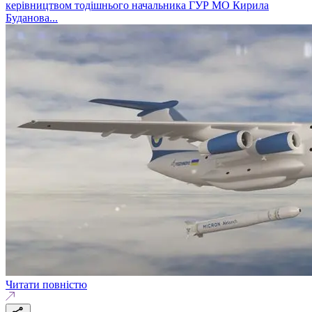
керівництвом тодішнього начальника ГУР МО Кирила
Буданова...
Читати повністю