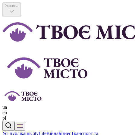
Україна
ua
en
pl
Усі публікації
CityLife
Війна
Бізнес
Транспорт та