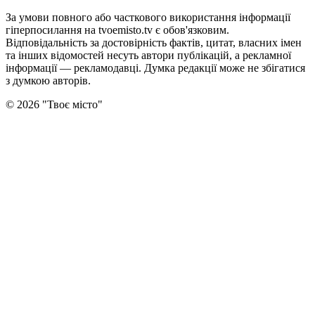
За умови повного або часткового використання iнформацiї
гіперпосилання на tvoemisto.tv є обов'язковим.
Відповідальність за достовірність фактів, цитат, власних імен
та інших відомостей несуть автори публікацій, а рекламної
інформації — рекламодавці. Думка редакцiї може не збiгатися
з думкою авторiв.
©
2026
"
Твоє місто
"