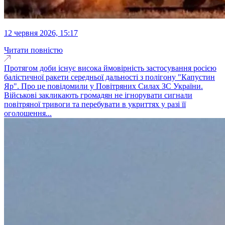
12 червня 2026, 15:17
Читати повністю
Протягом доби існує висока ймовірність застосування росією
балістичної ракети середньої дальності з полігону "Капустин
Яр". Про це повідомили у Повітряних Силах ЗС України.
Військові закликають громадян не ігнорувати сигнали
повітряної тривоги та перебувати в укриттях у разі її
оголошення...