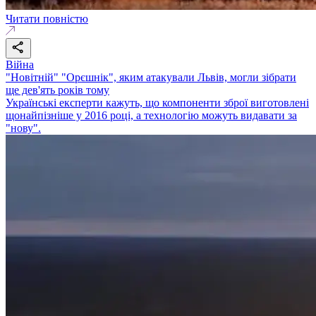
Читати повністю
Війна
"Новітній" "Орєшнік", яким атакували Львів, могли зібрати
ще дев'ять років тому
Українські експерти кажуть, що компоненти зброї виготовлені
щонайпізніше у 2016 році, а технологію можуть видавати за
"нову".