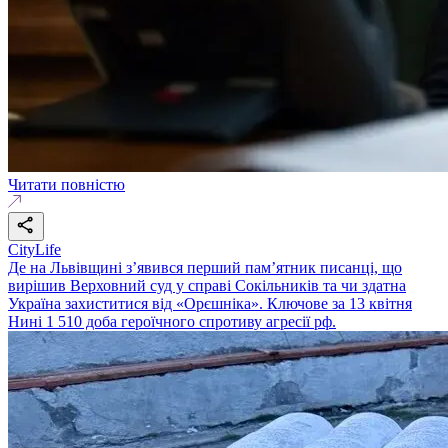
Читати повністю
CityLife
Де на Львівщині з’явився перший пам’ятник писанці, що
вирішив Верховний суд у справі Сокільників та чи здатна
Україна захиститися від «Орєшніка». Ключове за 13 квітня
Нині 1 510 доба героїчного спротиву агресії рф.