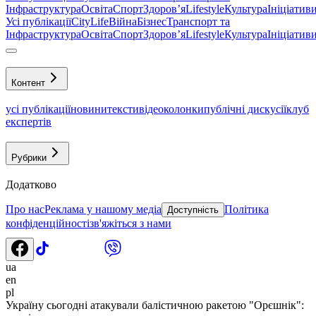
Інфраструктура
Освіта
Спорт
Здоровʼя
Lifestyle
Культура
Ініціатив
Усі публікації
CityLife
Війна
Бізнес
Транспорт та
Інфраструктура
Освіта
Спорт
Здоровʼя
Lifestyle
Культура
Ініціатив
Контент
усі публікації
новини
тексти
відео
колонки
публічні дискусії
клуб
експертів
Рубрики
Додатково
Про нас
Реклама у нашому медіа
Політика
Доступність
конфіденційності
зв'яжіться з нами
ua
en
pl
Україну сьогодні атакували балістичною ракетою "Орєшнік":