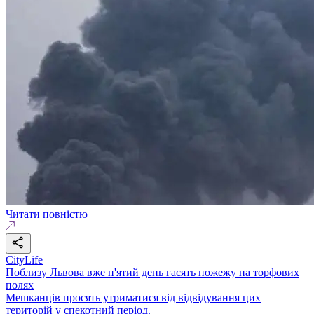
Читати повністю
CityLife
Поблизу Львова вже п'ятий день гасять пожежу на торфових
полях
Мешканців просять утриматися від відвідування цих
територій у спекотний період.