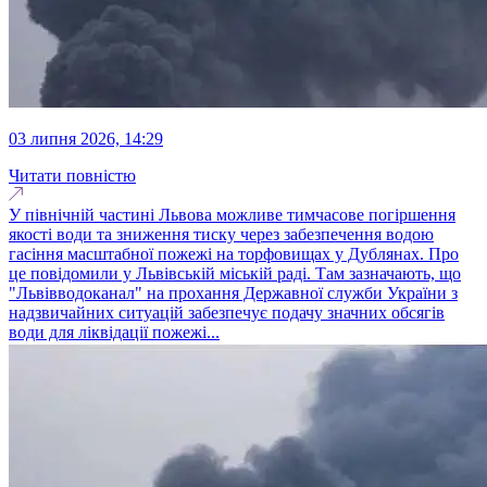
03 липня 2026, 14:29
Читати повністю
У північній частині Львова можливе тимчасове погіршення
якості води та зниження тиску через забезпечення водою
гасіння масштабної пожежі на торфовищах у Дублянах. Про
це повідомили у Львівській міській раді. Там зазначають, що
"Львівводоканал" на прохання Державної служби України з
надзвичайних ситуацій забезпечує подачу значних обсягів
води для ліквідації пожежі...