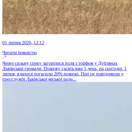
01 липня 2026, 12:12
Читати повністю
Через сильну спеку загорілися поля з торфом у Дублянах
Львівської громади. Пожежу гасять вже 5 день, на сьогодні, 1
липня, вдалося погасили 20% пожежі. Про це повідомили у
пресслужбі Львівської міської ради...