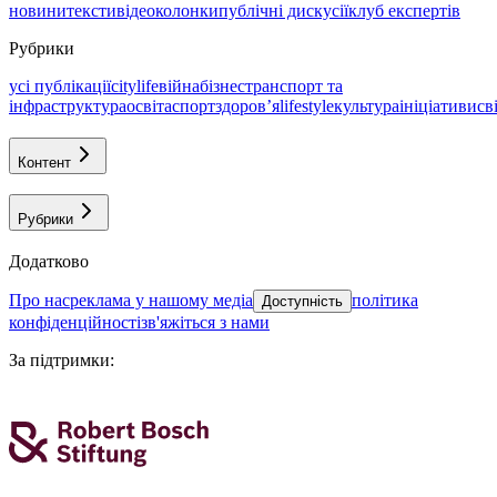
новини
тексти
відео
колонки
публічні дискусії
клуб експертів
Рубрики
усі публікації
citylife
війна
бізнес
транспорт та
інфраструктура
освіта
спорт
здоровʼя
lifestyle
культура
ініціативи
св
Контент
Рубрики
Додатково
про нас
реклама у нашому медіа
політика
Доступність
конфіденційності
зв'яжіться з нами
За підтримки
: