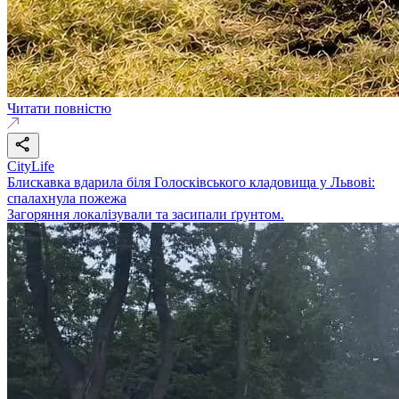
Читати повністю
CityLife
Блискавка вдарила біля Голосківського кладовища у Львові:
спалахнула пожежа
Загоряння локалізували та засипали ґрунтом.