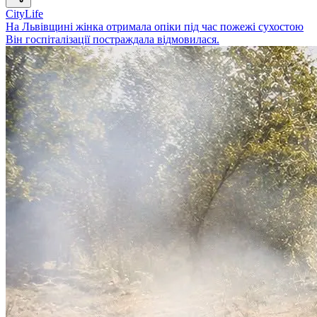
CityLife
На Львівщині жінка отримала опіки під час пожежі сухостою
Він госпіталізації постраждала відмовилася.