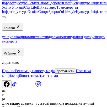
Інфраструктура
Освіта
Спорт
Здоровʼя
Lifestyle
Культура
Ініціатив
Усі публікації
CityLife
Війна
Бізнес
Транспорт та
Інфраструктура
Освіта
Спорт
Здоровʼя
Lifestyle
Культура
Ініціатив
Контент
усі публікації
новини
тексти
відео
колонки
публічні дискусії
клуб
експертів
Рубрики
Додатково
Про нас
Реклама у нашому медіа
Політика
Доступність
конфіденційності
зв'яжіться з нами
ua
en
pl
Дим видно здалеку: у Львові виникла пожежа на вулиці