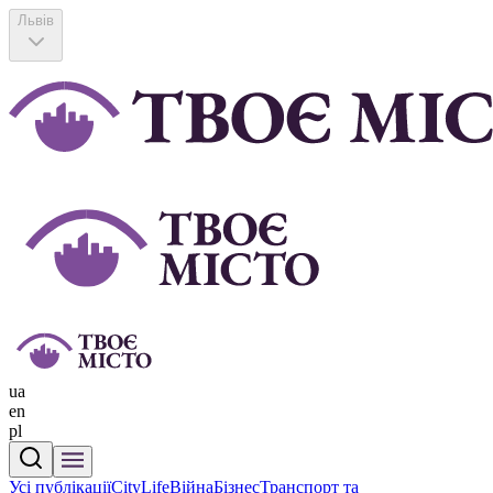
Львів
ua
en
pl
Усі публікації
CityLife
Війна
Бізнес
Транспорт та