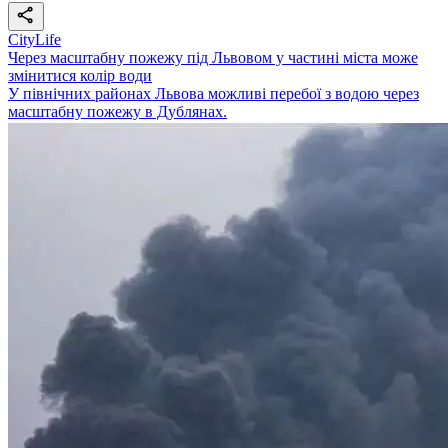
CityLife
Через масштабну пожежу під Львовом у частині міста може
змінитися колір води
У північних районах Львова можливі перебої з водою через
масштабну пожежу в Дублянах.