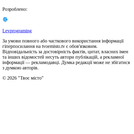
Розроблено
:
Levprograming
За умови повного або часткового використання iнформацiї
гіперпосилання на tvoemisto.tv є обов'язковим.
Відповідальність за достовірність фактів, цитат, власних імен
та інших відомостей несуть автори публікацій, а рекламної
інформації — рекламодавці. Думка редакцiї може не збiгатися
з думкою авторiв.
©
2026
"
Твоє місто
"