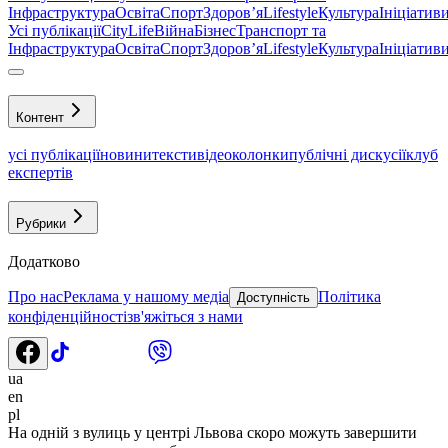
Інфраструктура
Освіта
Спорт
Здоровʼя
Lifestyle
Культура
Ініціатив
Усі публікації
CityLife
Війна
Бізнес
Транспорт та
Інфраструктура
Освіта
Спорт
Здоровʼя
Lifestyle
Культура
Ініціатив
Контент
усі публікації
новини
тексти
відео
колонки
публічні дискусії
клуб
експертів
Рубрики
Додатково
Про нас
Реклама у нашому медіа
Політика
Доступність
конфіденційності
зв'яжіться з нами
ua
en
pl
На одній з вулиць у центрі Львова скоро можуть завершити