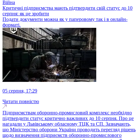
Війна
Критичні підприємства мають підтвердити свій статус до 10
серпня: як це зробити
Подати документи можна як у паперовому так і в онлайн-
форматі.
05 серпня, 17:29
Читати повністю
Підприємствам оборонно-промисловий комплекс необхідно
підтвердити статус критично важливих до 10 серпня. Про це
нагадали у Львівському обласному ТЦК та СП. Зазначають,
що Міністерство оборони України проводить перегляд рішень
щодо визначення підприємств оборонно-промислового