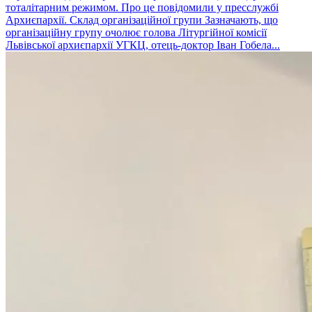
тоталітарним режимом. Про це повідомили у пресслужбі
Архиєпархії. Склад організаційної групи Зазначають, що
організаційну групу очолює голова Літургійної комісії
Львівської архиєпархії УГКЦ, отець-доктор Іван Гобела...