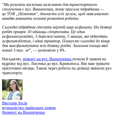
"Ми розуміли наскільки важливою для транспортного
сполучення є вул. Винниченка, тому просили підрядника —
це ТОВ „Шляховик“, докласти усіх зусиль, щоб максимально
швидко виконати основні ремонтні роботи.
Сьогодні підрядник стелить верхній шар асфальту. На ділянці
робіт працює 10 одиниць спецтехніки. Це один
асфальтоукладач, 3 дорожні катки, 5 машин, які підводять
асфальтобетон, і один трактор. Плануємо сьогодні до кінця
дня заасфальтувати всю ділянку робіт. Загальна площа якої
понад 3 тис. м²",
— розповіли у РА.
Нагадаємо,
ремонт на вул. Винниченка
почали 8 травня на
відрізку від вул. Лисенка до вул. Кривоноса. Він мав тривати
орієнтовно місяць. Також через роботи на ділянці змінили рух
транспорту.
Вікторія Лесів
журналістка львівських новин
#
ремонт на Винниченка