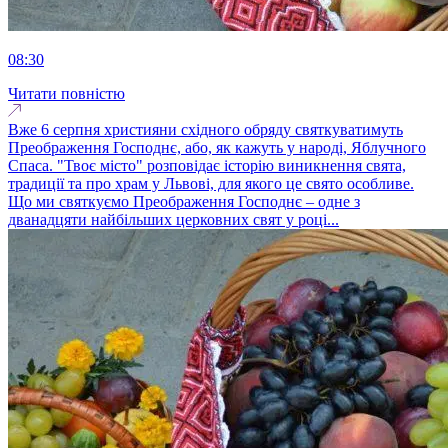
08:30
Читати повністю
Вже 6 серпня християни східного обряду святкуватимуть
Преображення Господнє, або, як кажуть у народі, Яблучного
Спаса. "Твоє місто" розповідає історію виникнення свята,
традиції та про храм у Львові, для якого це свято особливе.
Що ми святкуємо Преображення Господнє – одне з
дванадцяти найбільших церковних свят у році...