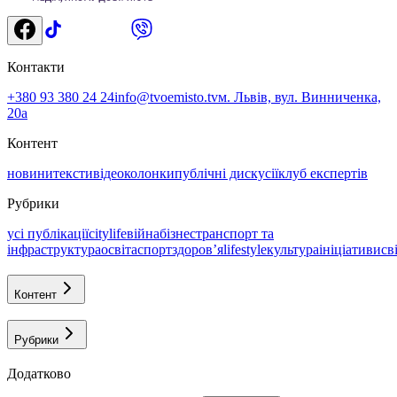
Контакти
+380 93 380 24 24
info@tvoemisto.tv
м. Львів, вул. Винниченка,
20а
Контент
новини
тексти
відео
колонки
публічні дискусії
клуб експертів
Рубрики
усі публікації
citylife
війна
бізнес
транспорт та
інфраструктура
освіта
спорт
здоровʼя
lifestyle
культура
ініціативи
св
Контент
Рубрики
Додатково