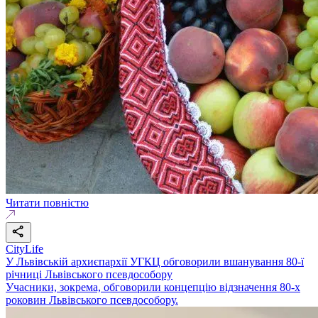
Читати повністю
CityLife
У Львівській архиєпархії УГКЦ обговорили вшанування 80-ї
річниці Львівського псевдособору
Учасники, зокрема, обговорили концепцію відзначення 80-х
роковин Львівського псевдособору.