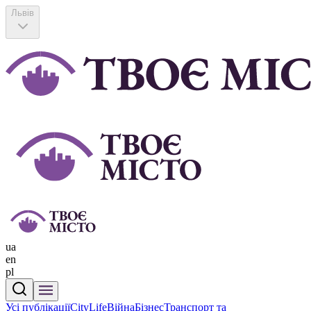
Львів
ua
en
pl
Усі публікації
CityLife
Війна
Бізнес
Транспорт та