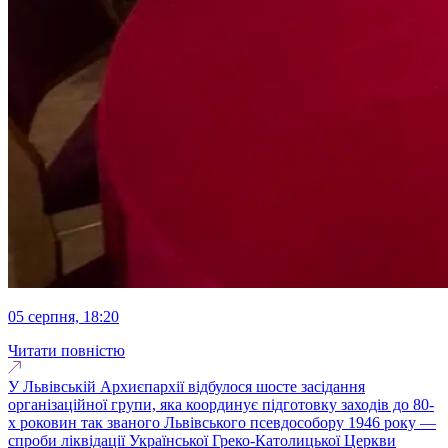
05 серпня, 18:20
Читати повністю
У Львівській Архиєпархії відбулося шосте засідання
організаційної групи, яка координує підготовку заходів до 80-
х роковин так званого Львівського псевдособору 1946 року ―
спроби ліквідації Української Греко-Католицької Церкви