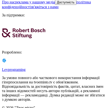
про нас
реклама у нашому медіа
політика
Доступність
конфіденційності
зв'яжіться з нами
За підтримки
:
Розроблено
:
Levprograming
За умови повного або часткового використання iнформацiї
гіперпосилання на tvoemisto.tv є обов'язковим.
Відповідальність за достовірність фактів, цитат, власних імен
та інших відомостей несуть автори публікацій, а рекламної
інформації — рекламодавці. Думка редакцiї може не збiгатися
з думкою авторiв.
©
2026
"
Твоє місто
"