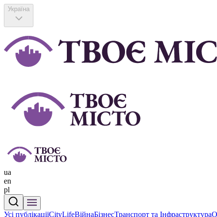
Україна
ua
en
pl
Усі публікації
CityLife
Війна
Бізнес
Транспорт та Інфраструктура
О