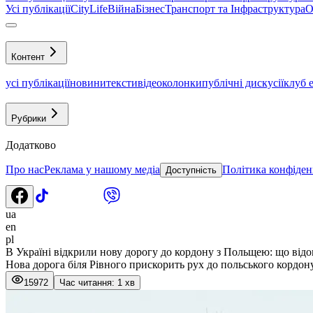
Усі публікації
CityLife
Війна
Бізнес
Транспорт та Інфраструктура
О
Контент
усі публікації
новини
тексти
відео
колонки
публічні дискусії
клуб 
Рубрики
Додатково
Про нас
Реклама у нашому медіа
Політика конфіден
Доступність
ua
en
pl
В Україні відкрили нову дорогу до кордону з Польщею: що від
Нова дорога біля Рівного прискорить рух до польського кордону
15972
Час читання: 1 хв