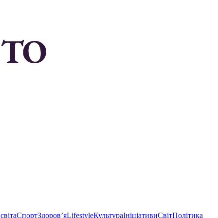
світа
Спорт
Здоровʼя
Lifestyle
Культура
Ініціативи
Світ
Політика