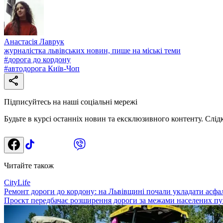
Анастасія Лаврук
журналістка львівських новин, пише на міські теми
#
дорога до кордону
#
автодорога Київ-Чоп
Підписуйтесь на наші соціальні мережі
Будьте в курсі останніх новин та ексклюзивного контенту. Слід
Читайте також
CityLife
Ремонт дороги до кордону: на Львівщині почали укладати асфал
Проєкт передбачає розширення дороги за межами населених пунк