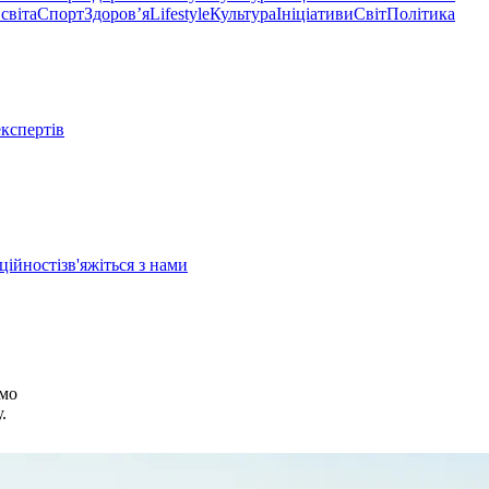
світа
Спорт
Здоровʼя
Lifestyle
Культура
Ініціативи
Світ
Політика
експертів
ційності
зв'яжіться з нами
омо
.