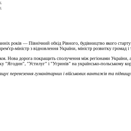
.
.
нніх років — Північний обхід Рівного, будівництво якого стартув
рем'єр-міністр з відновлення України, міністр розвитку громад і
5 км. Нова дорога покращить сполучення між регіонами України,
 "Ягодин", "Устилуг" і "Угринів" на українсько-польському кор
ращує перевезення гуманітарних і військових вантажів та підви