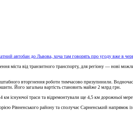
атний автобан до Львова, хоча там говорять про угоду вже в чер
ження міста від транзитного транспорту, для регіону — нові можл
асштабного вторгнення роботи тимчасово призупинили. Водночас
ршити. Його загальна вартість становить майже 2 млрд грн.
4 км існуючої траси та відремонтували ще 4,5 км дорожньої мер
орією Рівненського району та сполучає Сарненський напрямок із