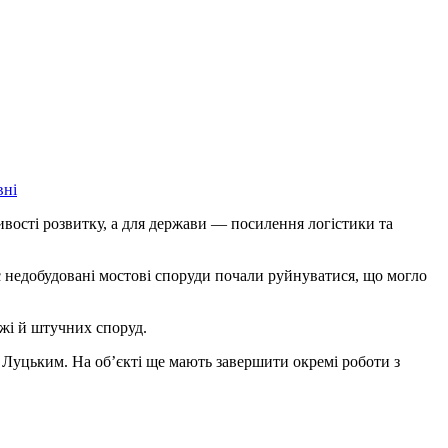
вні
ивості розвитку, а для держави — посилення логістики та
 недобудовані мостові споруди почали руйнуватися, що могло
ежі й штучних споруд.
 Луцьким. На об’єкті ще мають завершити окремі роботи з