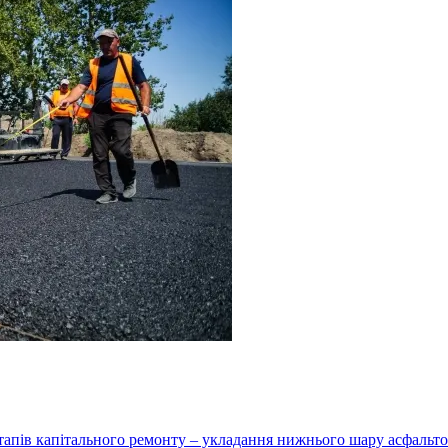
етапів капітального ремонту – укладання нижнього шару асфальто