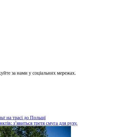
куйте за нами у соціальних мережах.
ьт на трасі до Польщі
тів: з’явиться третя смуга для руху.