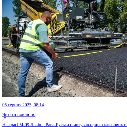
05 серпня 2025, 08:14
Читати повністю
На трасі М-09 Львів – Рава-Руська стартував один з ключових 