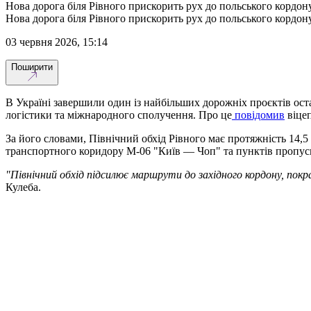
Нова дорога біля Рівного прискорить рух до польського кордону
Нова дорога біля Рівного прискорить рух до польського кордону
03 червня 2026, 15:14
Поширити
В Україні завершили один із найбільших дорожніх проєктів оста
логістики та міжнародного сполучення. Про це
повідомив
віцеп
За його словами, Північний обхід Рівного має протяжність 14,
транспортного коридору М-06 "Київ — Чоп" та пунктів пропуску
"Північний обхід підсилює маршрути до західного кордону, пок
Кулеба.