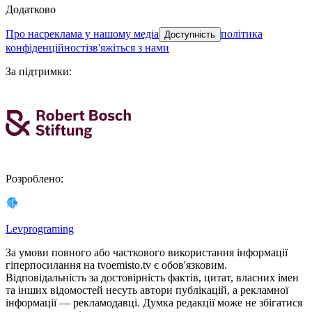
Додатково
про нас
реклама у нашому медіа
політика
Доступність
конфіденційності
зв'яжіться з нами
За підтримки
:
Розроблено
:
Levprograming
За умови повного або часткового використання iнформацiї
гіперпосилання на tvoemisto.tv є обов'язковим.
Відповідальність за достовірність фактів, цитат, власних імен
та інших відомостей несуть автори публікацій, а рекламної
інформації — рекламодавці. Думка редакцiї може не збiгатися