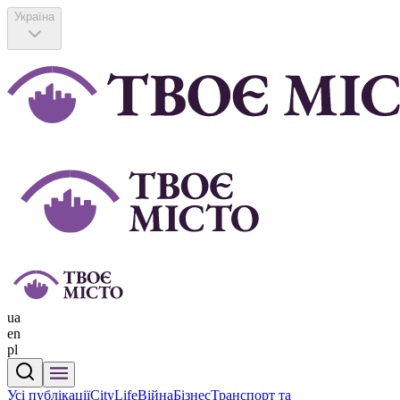
Україна
ua
en
pl
Усі публікації
CityLife
Війна
Бізнес
Транспорт та