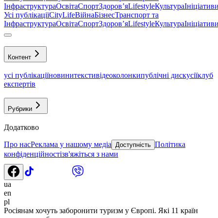
Інфраструктура
Освіта
Спорт
Здоровʼя
Lifestyle
Культура
Ініціатив
Усі публікації
CityLife
Війна
Бізнес
Транспорт та
Інфраструктура
Освіта
Спорт
Здоровʼя
Lifestyle
Культура
Ініціатив
Контент
усі публікації
новини
тексти
відео
колонки
публічні дискусії
клуб
експертів
Рубрики
Додатково
Про нас
Реклама у нашому медіа
Політика
Доступність
конфіденційності
зв'яжіться з нами
ua
en
pl
Росіянам хочуть заборонити туризм у Європі. Які 11 країн