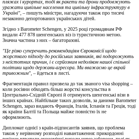
пляжах і курортах, тоді як ракети та дрони продовжують
уражати цивільне населення та цивільну інфраструктуру в
Україні",
– пишуть міністри, нагадуючи також про тисячі
незаконно депортованих українських дітей.
Згідно з Barometer Schengen, у 2025 році громадянам РФ
видали 477 878 шенгенських віз із туристичною метою.
Значна частина з них – багаторазові.
"Це різко суперечить рекомендаціям Єврокомісії щодо
жорсткого підходу до російських заявників, які подорожують
з неістотних причин, і є серйозним недоліком нашої спільної
політики щодо держави-агресора. Ми вважаємо це вкрай
тривожним",
– йдеться в листі.
Фрагментація правил призвела до так званого visa shopping –
коли росіяни обходять більш жорсткі консульства в
Центрально-Східній Європі й отримують шенгенські візи в
інших країнах. Найбільше таких дозволів, за даними Barometer
Schengen, зараз видають Франція, Італія, Іспанія та Греція, тоді
як країни Балтії та Польща майже повністю їх не
оформлюють.
Дипломат однієї з країн-підписантів заявив, що проблема
також у нерівному розподілі навантаження: прикордонні
регіони втратили економічні вигоди через заборони, тоді як