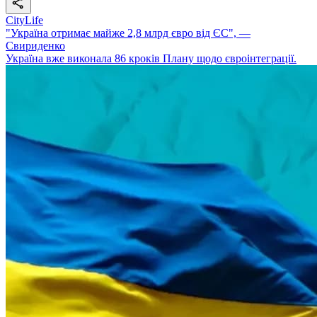
CityLife
"Україна отримає майже 2,8 млрд євро від ЄС", —
Свириденко
Україна вже виконала 86 кроків Плану щодо євроінтеграції.