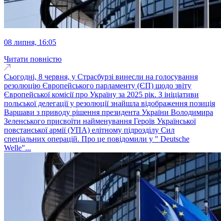
08 липня, 16:05
Читати повністю
Сьогодні, 8 червня, у Страсбурзі винесли на голосування
резолюцію Європейського парламенту (ЄП) щодо звіту
Європейської комісії про Україну за 2025 рік. З ініціативи
польської делегації у резолюції знайшла відображення позиція
Варшави з приводу рішення президента України Володимира
Зеленського присвоїти найменування Героїв Української
повстанської армії (УПА) елітному підрозділу Сил
спеціальних операцій. Про це повідомили у " Deutsche
Welle"...