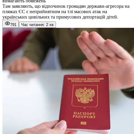
вимагають обмежень
Там заявляють, що відпочинок громадян держави-агресора на
пляжах ЄС є неприйнятним на тлі масових атак на
українських цивільних та примусових депортацій дітей.
791
Час читання: 2 хв