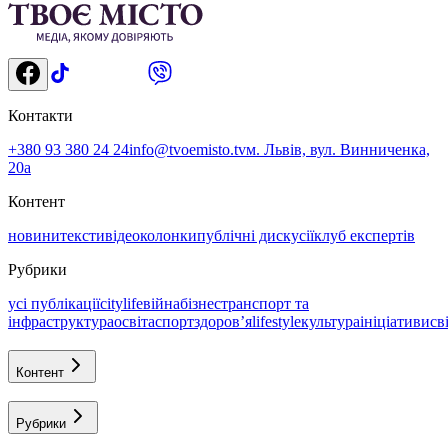
Контакти
+380 93 380 24 24
info@tvoemisto.tv
м. Львів, вул. Винниченка,
20а
Контент
новини
тексти
відео
колонки
публічні дискусії
клуб експертів
Рубрики
усі публікації
citylife
війна
бізнес
транспорт та
інфраструктура
освіта
спорт
здоровʼя
lifestyle
культура
ініціативи
св
Контент
Рубрики