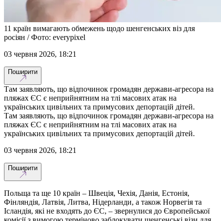
11 країн вимагають обмежень щодо шенгенських віз для
росіян / Фото: everypixel
03 червня 2026, 18:21
Поширити
Там заявляють, що відпочинок громадян держави-агресора на
пляжах ЄС є неприйнятним на тлі масових атак на
українських цивільних та примусових депортацій дітей.
Там заявляють, що відпочинок громадян держави-агресора на
пляжах ЄС є неприйнятним на тлі масових атак на
українських цивільних та примусових депортацій дітей.
03 червня 2026, 18:21
Поширити
Польща та ще 10 країн – Швеція, Чехія, Данія, Естонія,
Фінляндія, Латвія, Литва, Нідерланди, а також Норвегія та
Ісландія, які не входять до ЄС, – звернулися до Європейської
комісії з вимогою терміново заблокувати шенгенські візи для