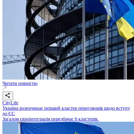
Читати повністю
CityLife
Україна розпочинає перший кластер переговорів щодо вступу
до ЄС
Загалом євроінтеграція передбачає 6 кластерів.