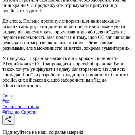
інші країни ЄС продовжують отримувати прибутки від
російських туристів.
До слова, Польща пропонує створити швидкий механізм
візових санкцій, який дозволив би оперативно обмежувати
видачу віз окремим категоріям заявників або для поїздок не
першої необхідності. Ідея полягає в тому, щоб ЄС міг швидше
реагувати на загрози, як це вже працює з безвізовими
режимами, але з можливістю винятків, зокрема гуманітарних.
У підсумку 11 країн вимагають від Єврокомісії оновити
Візовий кодекс ЄС і запровадити жорсткіші правила. Вони
також хочуть уніфікувати видачу багаторазових віз для всіх
громадян Росії та розробити заходи проти колишніх і чинних
російських військових, щоб заборонити їм в’їзд до
Шенгенської зони.
#
візи
#
єс
#
шенгенська зона
#
в'їзд до Європи
Підписуйтесь на наші соціальні мережі