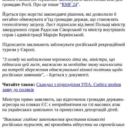
громадян Росії. Про це пише "
RMF 24
".
Йдеться про жорсткі законодавчі рішення, які дозволили б
негайно обмежувати в’їзд громадян держав, що становлять
геополітичну загрозу. Лист підписали від імені Польщі міністр
закордонних справ Радослав Сікорський та міністр внутрішніх
справ і адміністрації Марцін Кервінський.
Підписанти закликають заблокувати російський рекреаційний
туризм у Європі.
"З огляду на наближення чергового літа ми, міністри, що
підписали цей лист, вважаємо за необхідне знову наголосити
на потребі збереження обмежувальної візової політики щодо
російських заявників",
– йдеться у документі.
Читайте також:
Скандал з підрозділом УПА. Сибіга зробив
заяву до поляків
Міністри прямо заявляють, що відпочинок громадян держави-
агресора на пляжах ЄС є неприйнятним на тлі масових атак
на українських цивільних та примусових депортацій дітей.
"Викликає глибоке занепокоєння зростання кількості
російських туристів, які проводять відпустки на європейських