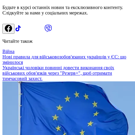
Будьте в курсі останніх новин та ексклюзивного контенту.
Слідкуйте за нами у соціальних мережах.
Читайте також
Війна
Нові правила для військовозобов'язаних українців у ЄС: що
змінилося
Українські чоловіки повинні довести виконання своїх
військових обов'язків через "Резерв+", щоб отримати
тимчасовий захист.