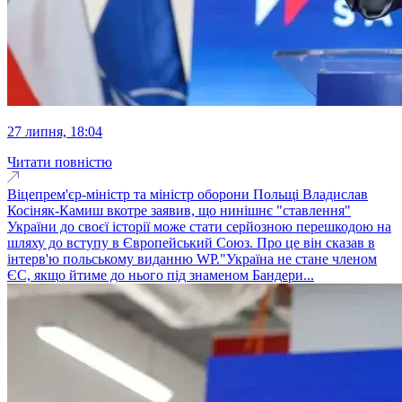
27 липня, 18:04
Читати повністю
Віцепрем'єр-міністр та міністр оборони Польщі Владислав
Косіняк-Камиш вкотре заявив, що нинішнє "ставлення"
України до своєї історії може стати серйозною перешкодою на
шляху до вступу в Європейський Союз. Про це він сказав в
інтерв'ю польському виданню WP."Україна не стане членом
ЄС, якщо йтиме до нього під знаменом Бандери...