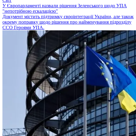
Світ
У Європарламенті назвали рішення Зеленського щодо УПА
"непотрібною ескалацією"
Документ містить підтримку євроінтеграції України, але також
окрему поправку щодо рішення про найменування підрозділу
ССО Героями УПА.