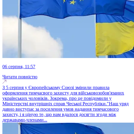
06 серпня, 11:57
Читати повністю
З 5 серпня у Європейському Союзі змінили правила
оформлення тимчасвого захисту для військовозобов'язаних
українських чоловіків. Зокрема, про це повідомили у
Міністерстві внутрішніх справ Чеської Республіки."Наш уряд
давно виступає за посилення умов надання тимчасового
захисту, і я ціную те, що нам вдалося досягти згоди між
державами-членами...