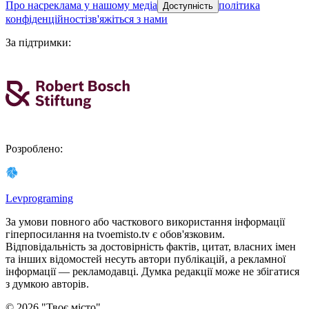
про нас
реклама у нашому медіа
політика
Доступність
конфіденційності
зв'яжіться з нами
За підтримки
:
Розроблено
:
Levprograming
За умови повного або часткового використання iнформацiї
гіперпосилання на tvoemisto.tv є обов'язковим.
Відповідальність за достовірність фактів, цитат, власних імен
та інших відомостей несуть автори публікацій, а рекламної
інформації — рекламодавці. Думка редакцiї може не збiгатися
з думкою авторiв.
©
2026
"
Твоє місто
"