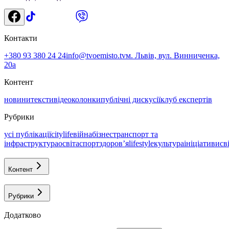
Контакти
+380 93 380 24 24
info@tvoemisto.tv
м. Львів, вул. Винниченка,
20а
Контент
новини
тексти
відео
колонки
публічні дискусії
клуб експертів
Рубрики
усі публікації
citylife
війна
бізнес
транспорт та
інфраструктура
освіта
спорт
здоровʼя
lifestyle
культура
ініціативи
св
Контент
Рубрики
Додатково