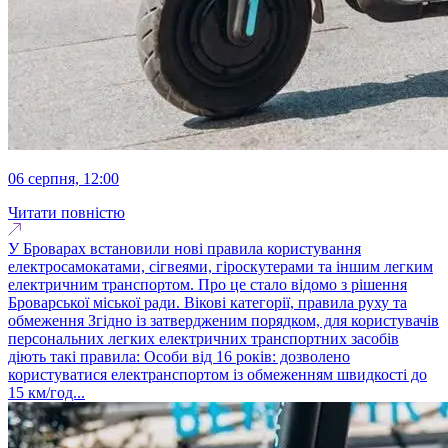
06 серпня, 12:00
Читати повністю
У Броварах встановили нові правила користування
електросамокатами, сігвеями, гіроскутерами та іншим легким
електричним транспортом. Про це стало відомо з рішення
Броварської міської ради. Вікові категорії, правила руху та
обмеження Згідно із затвердженим порядком, для користувачів
персональних легких електричних транспортних засобів
діють такі правила: Особи від 16 років: дозволено
користуватися електранспортом із обмеженням швидкості до
15 км/год...