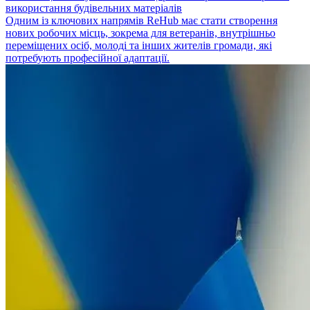
використання будівельних матеріалів
Одним із ключових напрямів ReHub має стати створення
нових робочих місць, зокрема для ветеранів, внутрішньо
переміщених осіб, молоді та інших жителів громади, які
потребують професійної адаптації.