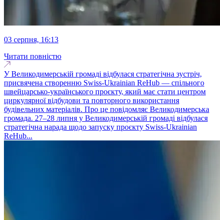
03 серпня, 16:13
Читати повністю
У Великодимерській громаді відбулася стратегічна зустріч,
присвячена створенню Swiss-Ukrainian ReHub — спільного
швейцарсько-українського проєкту, який має стати центром
циркулярної відбудови та повторного використання
будівельних матеріалів. Про це повідомляє Великодимерська
громада. 27–28 липня у Великодимерській громаді відбулася
стратегічна нарада щодо запуску проєкту Swiss-Ukrainian
ReHub...