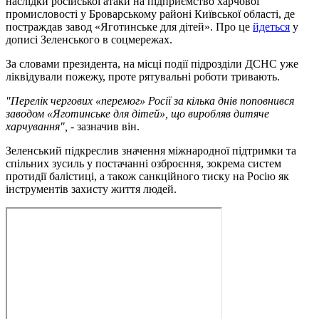
наслідки російської атаки на підприємство харчової
промисловості у Броварському районі Київської області, де
постраждав завод «Яготинське для дітей». Про це
йдеться
у
дописі Зеленського в соцмережах.
За словами президента, на місці події підрозділи ДСНС уже
ліквідували пожежу, проте рятувальні роботи тривають.
"Перелік чергових «перемог» Росії за кілька днів поповнився
заводом «Яготинське для дітей», що виробляв дитяче
харчування",
- зазначив він.
Зеленський підкреслив значення міжнародної підтримки та
спільних зусиль у постачанні озброєння, зокрема систем
протидії балістиці, а також санкційного тиску на Росію як
інструментів захисту життя людей.