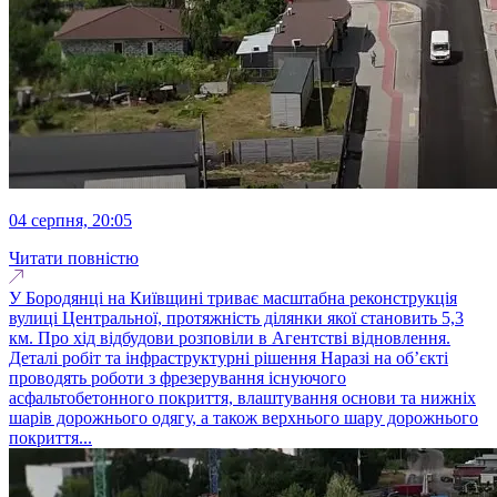
04 серпня, 20:05
Читати повністю
У Бородянці на Київщині триває масштабна реконструкція
вулиці Центральної, протяжність ділянки якої становить 5,3
км. Про хід відбудови розповіли в Агентстві відновлення.
Деталі робіт та інфраструктурні рішення Наразі на об’єкті
проводять роботи з фрезерування існуючого
асфальтобетонного покриття, влаштування основи та нижніх
шарів дорожнього одягу, а також верхнього шару дорожнього
покриття...