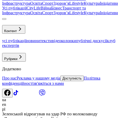
Інфраструктура
Освіта
Спорт
Здоровʼя
Lifestyle
Культура
Ініціатив
Усі публікації
CityLife
Війна
Бізнес
Транспорт та
Інфраструктура
Освіта
Спорт
Здоровʼя
Lifestyle
Культура
Ініціатив
Контент
усі публікації
новини
тексти
відео
колонки
публічні дискусії
клуб
експертів
Рубрики
Додатково
Про нас
Реклама у нашому медіа
Політика
Доступність
конфіденційності
зв'яжіться з нами
ua
en
pl
Зеленський відреагував на удар РФ по молокозаводу