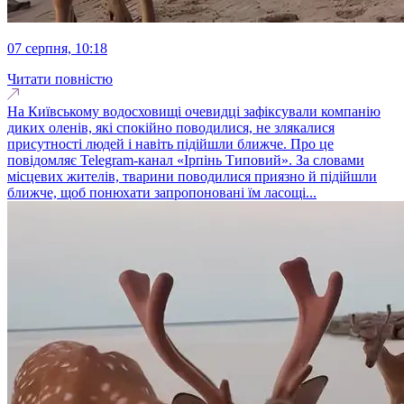
07 серпня, 10:18
Читати повністю
На Київському водосховищі очевидці зафіксували компанію
диких оленів, які спокійно поводилися, не злякалися
присутності людей і навіть підійшли ближче. Про це
повідомляє Telegram-канал «Ірпінь Типовий». За словами
місцевих жителів, тварини поводилися приязно й підійшли
ближче, щоб понюхати запропоновані їм ласощі...