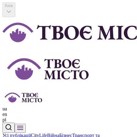
Київ
ua
en
pl
Усі публікації
CityLife
Війна
Бізнес
Транспорт та