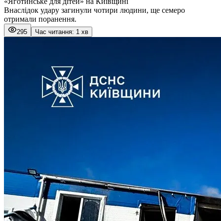
«Яготинське для дітей» на Київщині
Внаслідок удару загинули чотири людини, ще семеро
отримали поранення.
295
Час читання: 1 хв