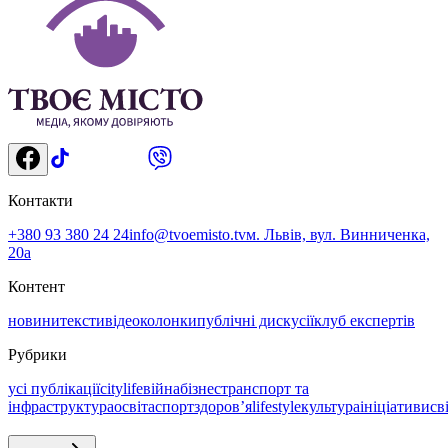
Контакти
+380 93 380 24 24
info@tvoemisto.tv
м. Львів, вул. Винниченка,
20а
Контент
новини
тексти
відео
колонки
публічні дискусії
клуб експертів
Рубрики
усі публікації
citylife
війна
бізнес
транспорт та
інфраструктура
освіта
спорт
здоровʼя
lifestyle
культура
ініціативи
св