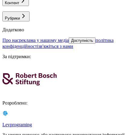
Контент
Рубрики
Додатково
про нас
реклама у нашому медіа
політика
Доступність
конфіденційності
зв'яжіться з нами
За підтримки
:
Розроблено
:
Levprograming
За умови повного або часткового використання iнформацiї