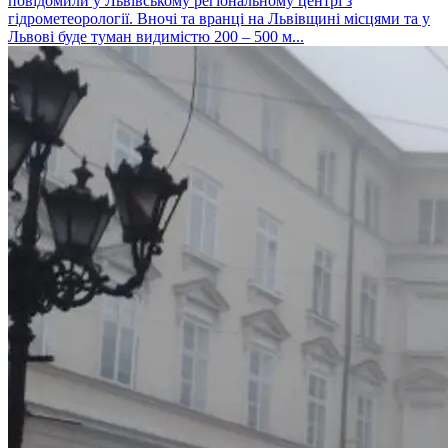
повідомили у Львівському регіональному центрі з
гідрометеорології. Вночі та вранці на Львівщині місцями та у
Львові буде туман видимістю 200 – 500 м...