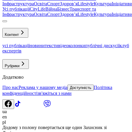
Інфраструктура
Освіта
Спорт
Здоровʼя
Lifestyle
Культура
Ініціатив
Усі публікації
CityLife
Війна
Бізнес
Транспорт та
Інфраструктура
Освіта
Спорт
Здоровʼя
Lifestyle
Культура
Ініціатив
Контент
усі публікації
новини
тексти
відео
колонки
публічні дискусії
клуб
експертів
Рубрики
Додатково
Про нас
Реклама у нашому медіа
Політика
Доступність
конфіденційності
зв'яжіться з нами
ua
en
pl
Додому з полону повертається ще один Захисник зі