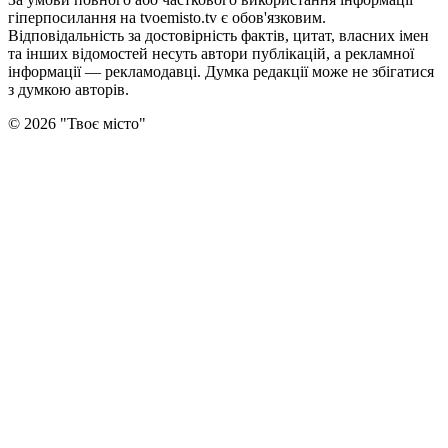
гіперпосилання на tvoemisto.tv є обов'язковим.
Відповідальність за достовірність фактів, цитат, власних імен
та інших відомостей несуть автори публікацій, а рекламної
інформації — рекламодавці. Думка редакцiї може не збiгатися
з думкою авторiв.
©
2026
"
Твоє місто
"