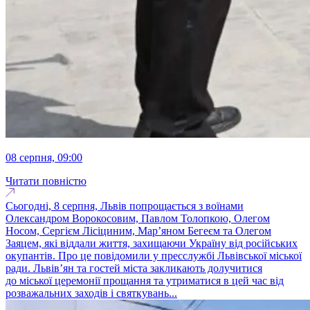
08 серпня, 09:00
Читати повністю
Сьогодні, 8 серпня, Львів попрощається з воїнами
Олександром Ворокосовим, Павлом Толопкою, Олегом
Носом, Сергієм Лісіциним, Марʼяном Бегеєм та Олегом
Заяцем, які віддали життя, захищаючи Україну від російських
окупантів. Про це повідомили у пресслужбі Львівської міської
ради. Львів’ян та гостей міста закликають долучитися
до міської церемонії прощання та утриматися в цей час від
розважальних заходів і святкувань...