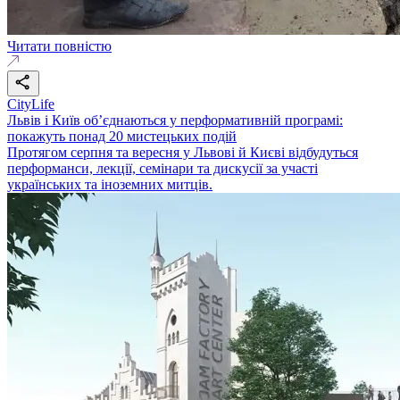
Читати повністю
CityLife
Львів і Київ об’єднаються у перформативній програмі:
покажуть понад 20 мистецьких подій
Протягом серпня та вересня у Львові й Києві відбудуться
перформанси, лекції, семінари та дискусії за участі
українських та іноземних митців.