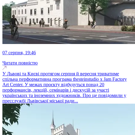
07 серпня, 19:46
Читати повністю
У Львові та Києві протягом серпня й вересня триватиме
спільна перформативна програма thesteinstudio x Jam Factory
Art Center. У межах проєкту відбудуться понад 20
перформансів, лекцій, семінарів і дискусій за участі
українських та іноземних художників. Про це повідомили у
пресслужбі Львівської міської ради...