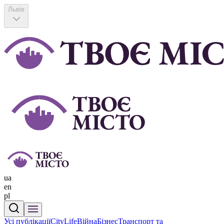
Львів
ua
en
pl
Усі публікації
CityLife
Війна
Бізнес
Транспорт та