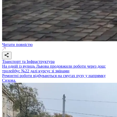
Читати повністю
Транспорт та Інфраструктура
На одній із вулиць Львова продовжили роботи через дощ:
тролейбус №22 далі курсує зі змінами
Ремонтні роботи відбуваються на смугах руху у напрямку
Сихова.