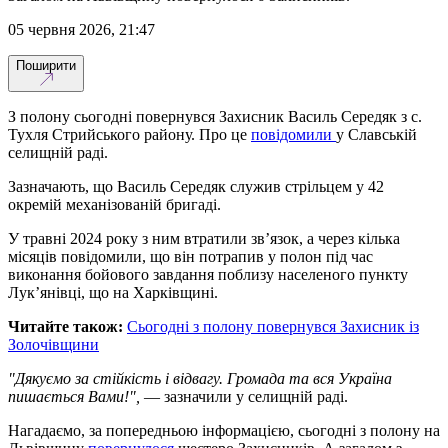
05 червня 2026, 21:47
Поширити
З полону сьогодні повернувся Захисник Василь Середяк з с.
Тухля Стрийського району. Про це
повідомили
у Славській
селищній раді.
Зазначають, що Василь Середяк служив стрільцем у 42
окремій механізованій бригаді.
У травні 2024 року з ним втратили зв’язок, а через кілька
місяців повідомили, що він потрапив у полон під час
виконання бойового завдання поблизу населеного пункту
Лук’янівці, що на Харківщині.
Читайте також:
Сьогодні з полону повернувся Захисник із
Золочівщини
"Дякуємо за стійкість і відвагу. Громада та вся Україна
пишається Вами!",
— зазначили у селищній раді.
Нагадаємо, за попередньою інформацією, сьогодні з полону на