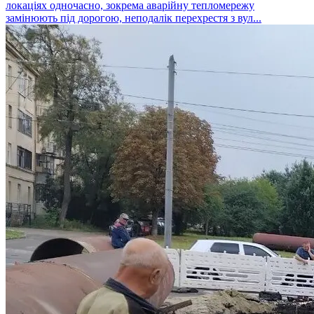
локаціях одночасно, зокрема аварійну тепломережу
замінюють під дорогою, неподалік перехрестя з вул...