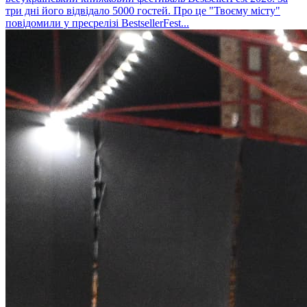
три дні його відвідало 5000 гостей. Про це "Твоєму місту"
повідомили у пресрелізі BestsellerFest...