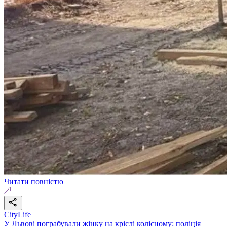
Читати повністю
CityLife
У Львові пограбували жінку на кріслі колісному: поліція