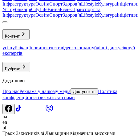
Інфраструктура
Освіта
Спорт
Здоровʼя
Lifestyle
Культура
Ініціатив
Усі публікації
CityLife
Війна
Бізнес
Транспорт та
Інфраструктура
Освіта
Спорт
Здоровʼя
Lifestyle
Культура
Ініціатив
Контент
усі публікації
новини
тексти
відео
колонки
публічні дискусії
клуб
експертів
Рубрики
Додатково
Про нас
Реклама у нашому медіа
Політика
Доступність
конфіденційності
зв'яжіться з нами
ua
en
pl
Трьох Захисників зі Львівщини відзначили високими