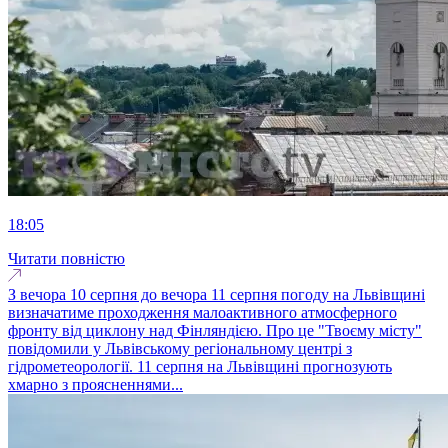
18:05
Читати повністю
З вечора 10 серпня до вечора 11 серпня погоду на Львівщині
визначатиме проходження малоактивного атмосферного
фронту від циклону над Фінляндією. Про це "Твоєму місту"
повідомили у Львівському регіональному центрі з
гідрометеорології. 11 серпня на Львівщині прогнозують
хмарно з проясненнями...