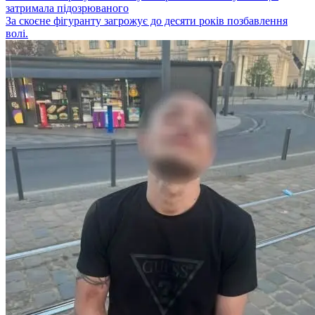
затримала підозрюваного
За скоєне фігуранту загрожує до десяти років позбавлення
волі.