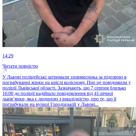
14:29
Читати повністю
У Львові поліцейські затримали зловмисника за підозрою в
пограбуванні жінки на кріслі колісному. Про це повідомили у
поліції Львівської області. Зазначають, що 7 серпня близько
16:00 до поліції надійшло повідомлення від 41-річної
львів’янки, яка є людиною з інвалідністю, про те, що її
пограбували на вулиці Городоцькій у Львові...