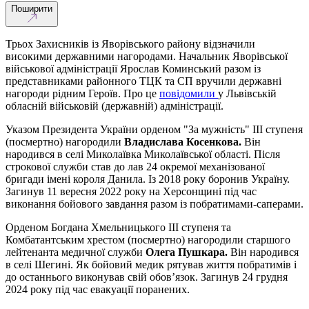
Поширити
Трьох Захисників із Яворівського району відзначили
високими державними нагородами. Начальник Яворівської
військової адміністрації Ярослав Коминський разом із
представниками районного ТЦК та СП вручили державні
нагороди рідним Героїв. Про це
повідомили
у Львівській
обласній військовій (державній) адміністрації.
Указом Президента України орденом "За мужність" ІІІ ступеня
(посмертно) нагородили
Владислава Косенкова.
Він
народився в селі Миколаївка Миколаївської області. Після
строкової служби став до лав 24 окремої механізованої
бригади імені короля Данила. Із 2018 року боронив Україну.
Загинув 11 вересня 2022 року на Херсонщині під час
виконання бойового завдання разом із побратимами-саперами.
Орденом Богдана Хмельницького ІІІ ступеня та
Комбатантським хрестом (посмертно) нагородили старшого
лейтенанта медичної служби
Олега Пушкара.
Він народився
в селі Шегині. Як бойовий медик рятував життя побратимів і
до останнього виконував свій обов’язок. Загинув 24 грудня
2024 року під час евакуації поранених.