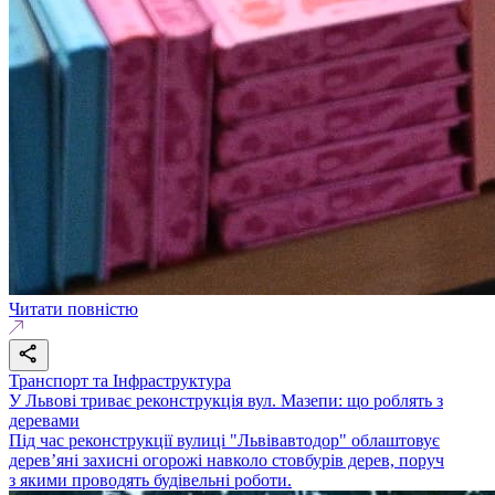
Читати повністю
Транспорт та Інфраструктура
У Львові триває реконструкція вул. Мазепи: що роблять з
деревами
Під час реконструкції вулиці "Львівавтодор" облаштовує
дерев’яні захисні огорожі навколо стовбурів дерев, поруч
з якими проводять будівельні роботи.