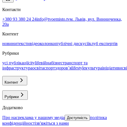
Контакти
+380 93 380 24 24
info@tvoemisto.tv
м. Львів, вул. Винниченка,
20а
Контент
новини
тексти
відео
колонки
публічні дискусії
клуб експертів
Рубрики
усі публікації
citylife
війна
бізнес
транспорт та
інфраструктура
освіта
спорт
здоровʼя
lifestyle
культура
ініціативи
св
Контент
Рубрики
Додатково
про нас
реклама у нашому медіа
політика
Доступність
конфіденційності
зв'яжіться з нами