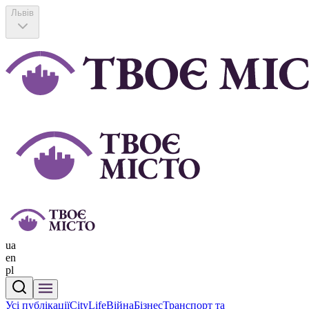
Львів
ua
en
pl
Усі публікації
CityLife
Війна
Бізнес
Транспорт та