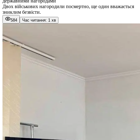
державними нагородами
Двох військових нагородили посмертно, ще один вважається
зниклим безвісти.
584
Час читання: 1 хв