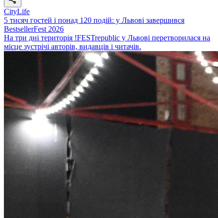
CityLife
5 тисяч гостей і понад 120 подій: у Львові завершився
BestsellerFest 2026
На три дні територія !FESTrepublic у Львові перетворилася на
місце зустрічі авторів, видавців і читачів.