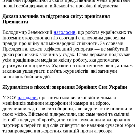
З нагоди професійного свята представників медіа привітали
перші особи держави, військові та профільні відомства.
Докази злочинів та підтримка світу: привітання
Президента
Володимир Зеленський
наголосив
, що робота українських та
іноземних кореспондентів сьогодні є ключовим джерелом
правди про війну для міжнародної спільноти. За словами
Президента, кожен зафіксований репортаж — це майбутній
доказ російських злочинів у судах. Глава держави подякував
усім працівникам медіа за якісну роботу, яка допомагає
утримувати підтримку України на політичному рівні, а також
закликав ушанувати пам'ять журналістів, які загинули
внаслідок бойових дій.
Журналісти в пікселі: звернення Збройних Сил України
У ЗСУ
нагадали
, що з початком великої війни чимало
медійників змінили мікрофони й камери на зброю,
долучившись до лав сил оборони, але водночас не полишили
свою місію. Військові підкреслили, що саме чесні та сміливі
історії з передової «розбудили світ», змусивши міжнародних
партнерів перейти від слів співчуття до надання сучасної зброї
та запровадження жорстких санкцій проти агресора.