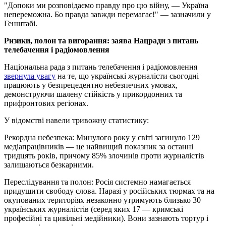
"Допоки ми розповідаємо правду про цю війну, — Україна
непереможна. Бо правда завжди перемагає!" — зазначили у
Генштабі.
Ризики, полон та вигорання: заява Нацради з питань
телебачення і радіомовлення
Національна рада з питань телебачення і радіомовлення
звернула увагу
на те, що українські журналісти сьогодні
працюють у безпрецедентно небезпечних умовах,
демонструючи шалену стійкість у прикордонних та
прифронтових регіонах.
У відомстві навели тривожну статистику:
Рекордна небезпека: Минулого року у світі загинуло 129
медіапрацівників — це найвищий показник за останні
тридцять років, причому 85% злочинів проти журналістів
залишаються безкарними.
Переслідування та полон: Росія системно намагається
придушити свободу слова. Наразі у російських тюрмах та на
окупованих територіях незаконно утримують близько 30
українських журналістів (серед яких 17 — кримські
професійні та цивільні медійники). Вони зазнають тортур і