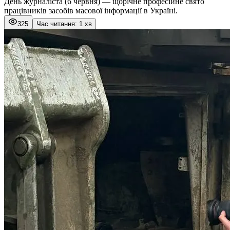
День журналі́ста (6 червня) — щорічне професійне свято
працівників засобів масової інформації в Україні.
325
Час читання: 1 хв