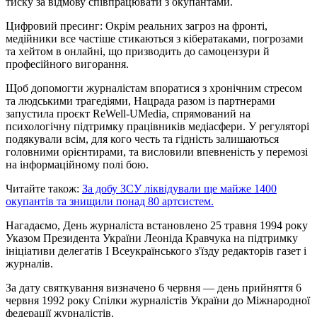
тиску за відмову співпрацювати з окупантами.
Цифровий пресинг: Окрім реальних загроз на фронті,
медійники все частіше стикаються з кібератаками, погрозами
та хейтом в онлайні, що призводить до самоцензури й
професійного вигорання.
Щоб допомогти журналістам впоратися з хронічним стресом
та людськими трагедіями, Нацрада разом із партнерами
запустила проєкт ReWell-UMedia, спрямований на
психологічну підтримку працівників медіасфери. У регуляторі
подякували всім, для кого честь та гідність залишаються
головними орієнтирами, та висловили впевненість у перемозі
на інформаційному полі бою.
Читайте також:
За добу ЗСУ ліквідували ще майже 1400
окупантів та знищили понад 80 артсистем.
Нагадаємо, День журналіста встановлено 25 травня 1994 року
Указом Президента України Леоніда Кравчука на підтримку
ініціативи делегатів I Всеукраїнського з'їзду редакторів газет і
журналів.
За дату святкування визначено 6 червня — день прийняття 6
червня 1992 року Спілки журналістів України до Міжнародної
федерації журналістів.