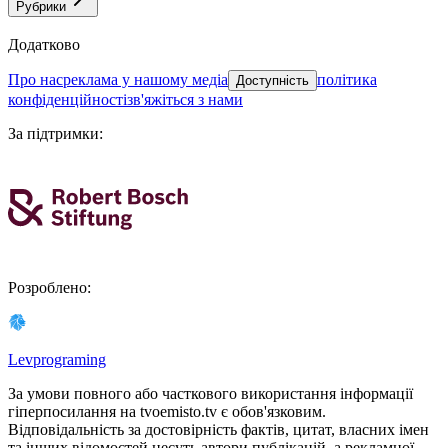
Рубрики
Додатково
про нас
реклама у нашому медіа
політика
Доступність
конфіденційності
зв'яжіться з нами
За підтримки
:
Розроблено
:
Levprograming
За умови повного або часткового використання iнформацiї
гіперпосилання на tvoemisto.tv є обов'язковим.
Відповідальність за достовірність фактів, цитат, власних імен
та інших відомостей несуть автори публікацій, а рекламної