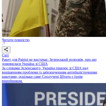
Читати повністю
Світ
Ракет для Patriot не вистачає: Зеленський розповів, про що
домовилася Україна зі США
За словами Зеленського, Україна працює зі США над
вирішенням проблеми із забезпеченням антибалістичними
ракетами, оскільки саме Сполучені Штати є їхнім
виробником.