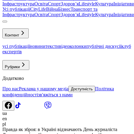
Інфраструктура
Освіта
Спорт
Здоровʼя
Lifestyle
Культура
Ініціатив
Усі публікації
CityLife
Війна
Бізнес
Транспорт та
Інфраструктура
Освіта
Спорт
Здоровʼя
Lifestyle
Культура
Ініціатив
Контент
усі публікації
новини
тексти
відео
колонки
публічні дискусії
клуб
експертів
Рубрики
Додатково
Про нас
Реклама у нашому медіа
Політика
Доступність
конфіденційності
зв'яжіться з нами
ua
en
pl
Правда як зброя: в Україні відзначають День журналіста