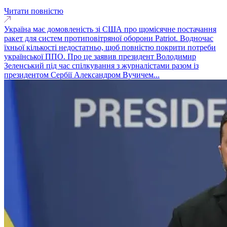
Читати повністю
Україна має домовленість зі США про щомісячне постачання
ракет для систем протиповітряної оборони Patriot. Водночас
їхньої кількості недостатньо, щоб повністю покрити потреби
української ППО. Про це заявив президент Володимир
Зеленський під час спілкування з журналістами разом із
президентом Сербії Александром Вучичем...