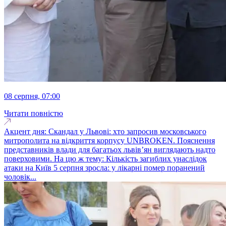
08 серпня, 07:00
Читати повністю
Акцент дня: Скандал у Львові: хто запросив московського
митрополита на відкриття корпусу UNBROKEN. Пояснення
представників влади для багатьох львів’ян виглядають надто
поверховими. На цю ж тему: Кількість загиблих унаслідок
атаки на Київ 5 серпня зросла: у лікарні помер поранений
чоловік...