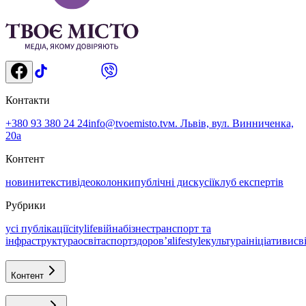
Контакти
+380 93 380 24 24
info@tvoemisto.tv
м. Львів, вул. Винниченка,
20а
Контент
новини
тексти
відео
колонки
публічні дискусії
клуб експертів
Рубрики
усі публікації
citylife
війна
бізнес
транспорт та
інфраструктура
освіта
спорт
здоровʼя
lifestyle
культура
ініціативи
св
Контент