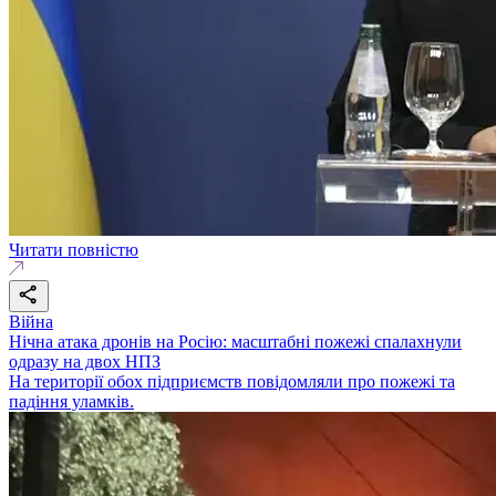
Читати повністю
Війна
Нічна атака дронів на Росію: масштабні пожежі спалахнули
одразу на двох НПЗ
На території обох підприємств повідомляли про пожежі та
падіння уламків.