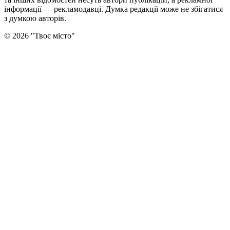
інформації — рекламодавці. Думка редакцiї може не збiгатися
з думкою авторiв.
©
2026
"
Твоє місто
"