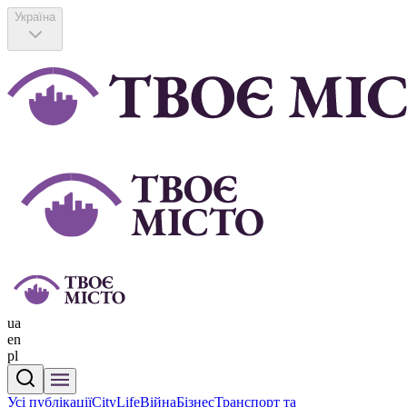
Україна
ua
en
pl
Усі публікації
CityLife
Війна
Бізнес
Транспорт та