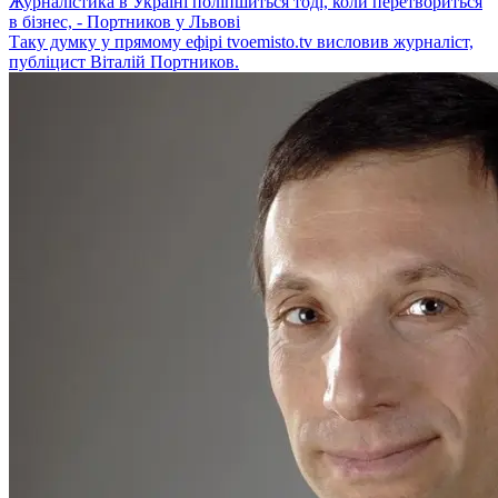
Журналістика в Україні поліпшиться тоді, коли перетвориться
в бізнес, - Портников у Львові
Таку думку у прямому ефірі tvoemisto.tv висловив журналіст,
публіцист Віталій Портников.