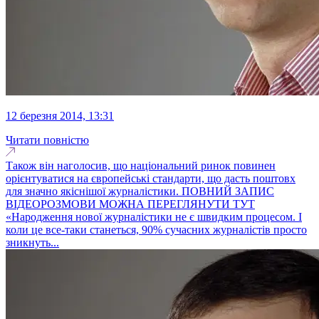
12 березня 2014, 13:31
Читати повністю
Також він наголосив, що національний ринок повинен
орієнтуватися на європейські стандарти, що дасть поштовх
для значно якіснішої журналістики. ПОВНИЙ ЗАПИС
ВІДЕОРОЗМОВИ МОЖНА ПЕРЕГЛЯНУТИ ТУТ
«Народження нової журналістики не є швидким процесом. І
коли це все-таки станеться, 90% сучасних журналістів просто
зникнуть...