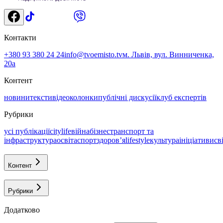
Контакти
+380 93 380 24 24
info@tvoemisto.tv
м. Львів, вул. Винниченка,
20а
Контент
новини
тексти
відео
колонки
публічні дискусії
клуб експертів
Рубрики
усі публікації
citylife
війна
бізнес
транспорт та
інфраструктура
освіта
спорт
здоровʼя
lifestyle
культура
ініціативи
св
Контент
Рубрики
Додатково