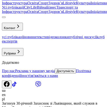
Інфраструктура
Освіта
Спорт
Здоровʼя
Lifestyle
Культура
Ініціатив
Усі публікації
CityLife
Війна
Бізнес
Транспорт та
Інфраструктура
Освіта
Спорт
Здоровʼя
Lifestyle
Культура
Ініціатив
Контент
усі публікації
новини
тексти
відео
колонки
публічні дискусії
клуб
експертів
Рубрики
Додатково
Про нас
Реклама у нашому медіа
Політика
Доступність
конфіденційності
зв'яжіться з нами
ua
en
pl
Загинув 30-річний Захисник зі Львівщини, який служив в