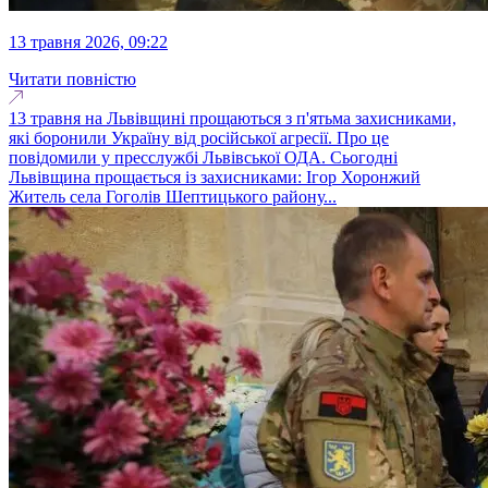
13 травня 2026, 09:22
Читати повністю
13 травня на Львівщині прощаються з п'ятьма захисниками,
які боронили Україну від російської агресії. Про це
повідомили у пресслужбі Львівської ОДА. Сьогодні
Львівщина прощається із захисниками: Ігор Хоронжий
Житель села Гоголів Шептицького району...