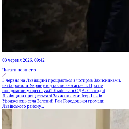
03 червня 2026, 09:42
Читати повністю
3 червня на Львівщині прощаються з чотирма Захисниками,
які боронили Україну від російської агресії. Про це
повідомили у пресслужбі Львівської ОДА. Сьогодні
Львівщина прощається зі Захисниками: Ігор Ільків
Уродженець села Зелений Гай Городоцької громади
Львівського району...