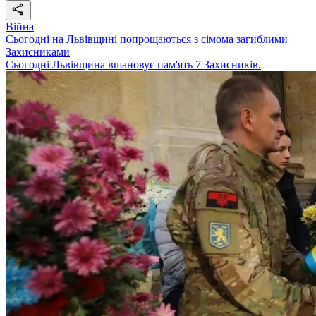
Війна
Сьогодні на Львівщині попрощаються з сімома загиблими
Захисниками
Сьогодні Львівщина вшановує пам'ять 7 Захисників.