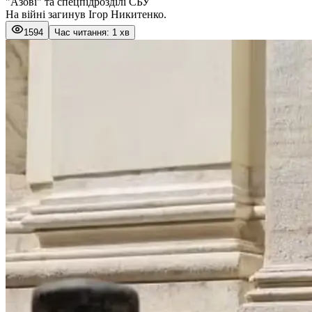
"Азові" та спецпідрозділі СБУ
На війні загинув Ігор Никитенко.
1594
Час читання: 1 хв