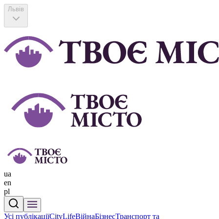
Львів
ua
en
pl
Усі публікації
CityLife
Війна
Бізнес
Транспорт та