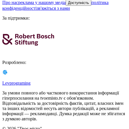
про нас
реклама у нашому медіа
політика
Доступність
конфіденційності
зв'яжіться з нами
За підтримки
:
Розроблено
:
Levprograming
За умови повного або часткового використання iнформацiї
гіперпосилання на tvoemisto.tv є обов'язковим.
Відповідальність за достовірність фактів, цитат, власних імен
та інших відомостей несуть автори публікацій, а рекламної
інформації — рекламодавці. Думка редакцiї може не збiгатися
з думкою авторiв.
©
2026
"
Твоє місто
"