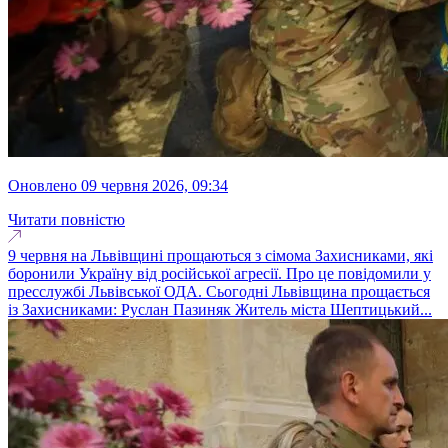
оновлено 09 червня 2026, 09:34
Читати повністю
9 червня на Львівщині прощаються з сімома Захисниками, які
боронили Україну від російської агресії. Про це повідомили у
пресслужбі Львівської ОДА. Сьогодні Львівщина прощається
із Захисниками: Руслан Пазиняк Житель міста Шептицький...