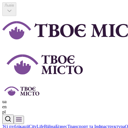
Львів
ua
en
pl
Усі публікації
CityLife
Війна
Бізнес
Транспорт та Інфраструктура
О