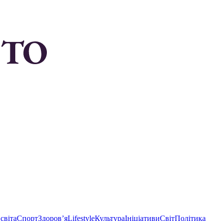
світа
Спорт
Здоровʼя
Lifestyle
Культура
Ініціативи
Світ
Політика