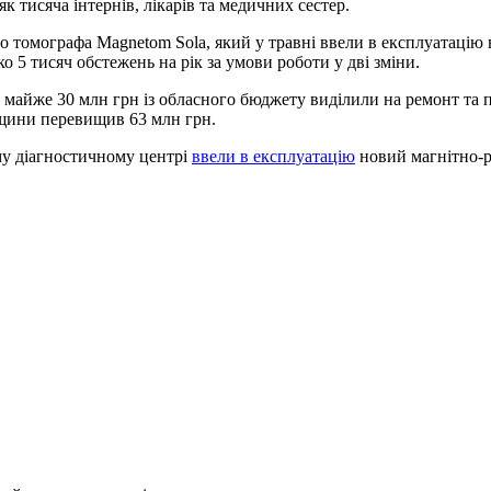
к тисяча інтернів, лікарів та медичних сестер.
ого томографа Magnetom Sola, який у травні ввели в експлуатаці
о 5 тисяч обстежень на рік за умови роботи у дві зміни.
майже 30 млн грн із обласного бюджету виділили на ремонт та п
вщини перевищив 63 млн грн.
му діагностичному центрі
ввели в експлуатацію
новий магнітно-р