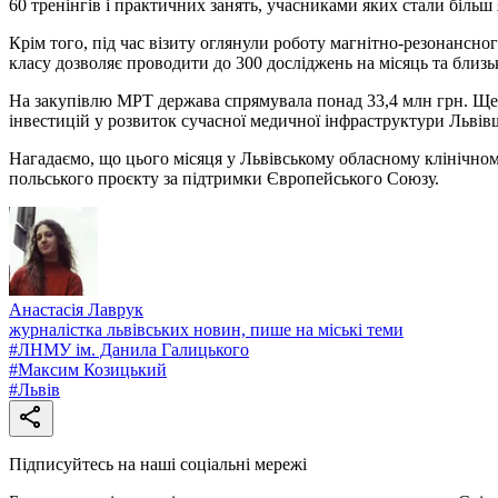
60 тренінгів і практичних занять, учасниками яких стали більш я
Крім того, під час візиту оглянули роботу магнітно-резонансн
класу дозволяє проводити до 300 досліджень на місяць та близьк
На закупівлю МРТ держава спрямувала понад 33,4 млн грн. Ще 
інвестицій у розвиток сучасної медичної інфраструктури Льві
Нагадаємо, що цього місяця у Львівському обласному клінічно
польського проєкту за підтримки Європейського Союзу.
Анастасія Лаврук
журналістка львівських новин, пише на міські теми
#
ЛНМУ ім. Данила Галицького
#
Максим Козицький
#
Львів
Підписуйтесь на наші соціальні мережі