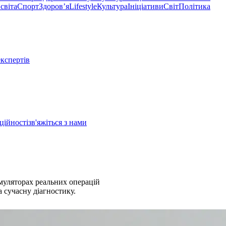
світа
Спорт
Здоровʼя
Lifestyle
Культура
Ініціативи
Світ
Політика
експертів
ційності
зв'яжіться з нами
муляторах реальних операцій
 сучасну діагностику.