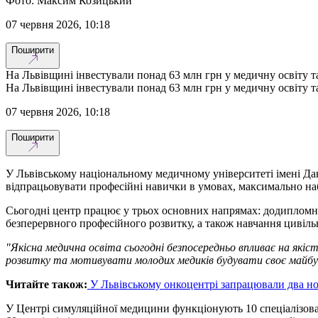
Фото: Максим Козицький
07 червня 2026, 10:18
Поширити
На Львівщині інвестували понад 63 млн грн у медичну освіту та
На Львівщині інвестували понад 63 млн грн у медичну освіту та
07 червня 2026, 10:18
Поширити
У Львівському національному медичному університеті імені Да
відпрацьовувати професійні навички в умовах, максимально на
Сьогодні центр працює у трьох основних напрямах: додипломна п
безперервного професійного розвитку, а також навчання цивіл
"Якісна медична освіта сьогодні безпосередньо впливає на які
розвитку та мотивувати молодих медиків будувати своє майбу
Читайте також:
У Львівському онкоцентрі запрацювали два нов
У Центрі симуляційної медицини функціонують 10 спеціалізовани