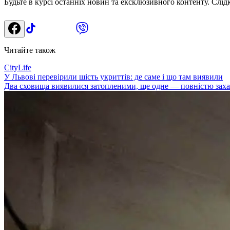
Будьте в курсі останніх новин та ексклюзивного контенту. Слід
Читайте також
CityLife
У Львові перевірили шість укриттів: де саме і що там виявили
Два сховища виявилися затопленими, ще одне — повністю заха