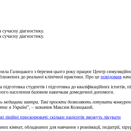
 сучасну діагностику.
 сучасну діагностику.
нила Галицького з березня цього року працює Центр симуляційно
ближених до реальної клінічної практики. Про це
повідомив
нача
ідготовка студентів і підготовка до кваліфікаційних іспитів, пі
ьного населення базовим навичкам домедичної допомоги.
сть медицини завтра. Такі проєкти дозволяють готувати конкуре
тнє в Україні",
– зазначив Максим Козицький.
і лінійні прискорювачі: скільки пацієнтів зможуть лікувати
х кімнат, обладнаних для навчання з реанімації, педіатрії, хіру