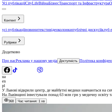
Усі публікації
CityLife
Війна
Бізнес
Транспорт та Інфраструктура
О
Контент
усі публікації
новини
тексти
відео
колонки
публічні дискусії
клуб 
Рубрики
Додатково
Про нас
Реклама у нашому медіа
Політика конфіден
Доступність
ua
en
pl
У Львові відкрили центр, де майбутні медики навчаються на си
На Львівщині інвестували понад 63 млн грн у медичну освіту та
368
Час читання: 1 хв