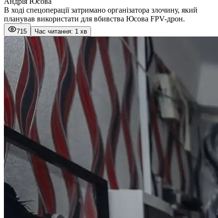
Андрія Юсова
В ході спецоперації затримано організатора злочину, який
планував використати для вбивства Юсова FPV-дрон.
715
Час читання: 1 хв