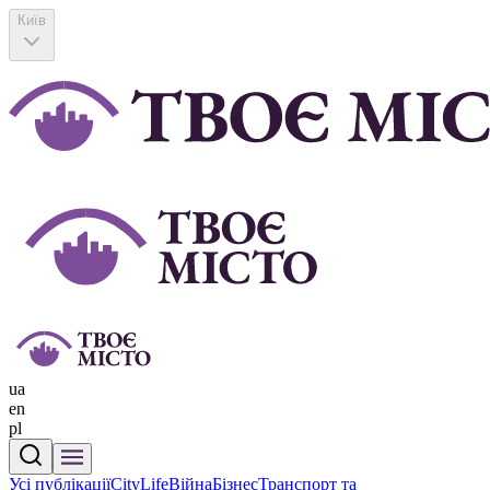
Київ
ua
en
pl
Усі публікації
CityLife
Війна
Бізнес
Транспорт та