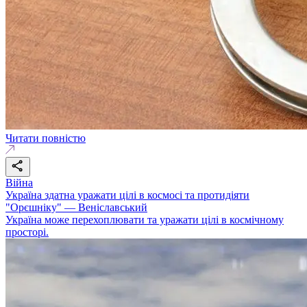
Читати повністю
Війна
Україна здатна уражати цілі в космосі та протидіяти
"Орєшніку" — Веніславський
Україна може перехоплювати та уражати цілі в космічному
просторі.