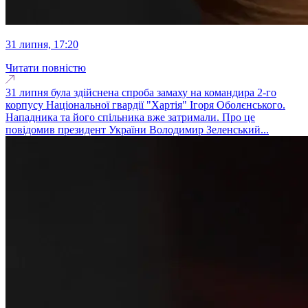
31 липня, 17:20
Читати повністю
31 липня була здійснена спроба замаху на командира 2-го
корпусу Національної гвардії "Хартія" Ігоря Оболєнського.
Нападника та його спільника вже затримали. Про це
повідомив президент України Володимир Зеленський...