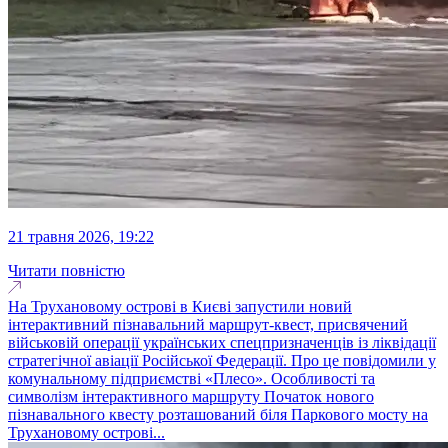
21 травня 2026, 19:22
Читати повністю
На Трухановому острові в Києві запустили новий
інтерактивний пізнавальний маршрут-квест, присвячений
військовій операції українських спецпризначенців із ліквідації
стратегічної авіації Російської Федерації. Про це повідомили у
комунальному підприємстві «Плесо». Особливості та
символізм інтерактивного маршруту Початок нового
пізнавального квесту розташований біля Паркового мосту на
Трухановому острові...