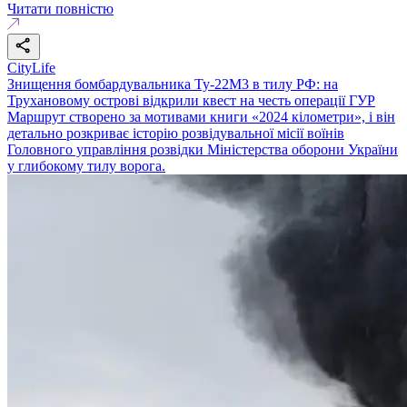
Читати повністю
CityLife
Знищення бомбардувальника Ту-22М3 в тилу РФ: на
Трухановому острові відкрили квест на честь операції ГУР
Маршрут створено за мотивами книги «2024 кілометри», і він
детально розкриває історію розвідувальної місії воїнів
Головного управління розвідки Міністерства оборони України
у глибокому тилу ворога.