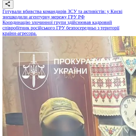
Готували вбивства командирів ЗСУ та активістів: у Києві
знешкодили агентурну мережу ГРУ РФ
Координацію злочинної групи здійснював кадровий
співробітник російського ГРУ безпосередньо з території
країни-агресора.