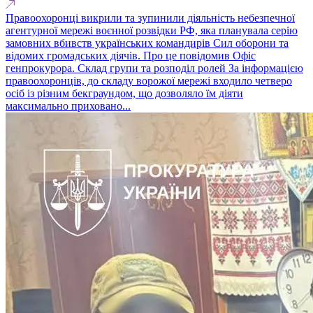
Правоохоронці викрили та зупинили діяльність небезпечної
агентурної мережі воєнної розвідки РФ, яка планувала серію
замовних вбивств українських командирів Сил оборони та
відомих громадських діячів. Про це повідомив Офіс
генпрокурора. Склад групи та розподіл ролей За інформацією
правоохоронців, до складу ворожої мережі входило четверо
осіб із різним бекграундом, що дозволяло їм діяти
максимально приховано...