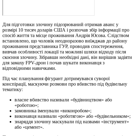
Для підготовки злочину підозрюваний отримав аванс у
розмірі 10 тисяч доларів США і розпочав збір інформації про
спосіб життя та місце проживання Андрія Юсова. Слідством
встановлено, що чоловік неодноразово виїжджав до району
проживання представника ГУР, проводив спостереження,
вивчав особливості локації та можливі шляхи відходу після
скоєння злочину. Зібравши необхідні дані, він вирішив задіяти
для замаху FPV-дрон і почав шукати виконавця з
відповідними навичками.
Під час планування фігурант дотримувався суворої
конспірації, маскуючи розмови про вбивство під будівельну
тематику:
власне вбивство називали «будівництвом» або
«роботою»;
замовника іменували «виконробом»;
виконавця називали «роботягою» або «будівельником»;
знаряддя злочину маскували під назвами «інструмент»
або «цемент».