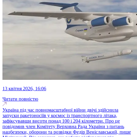
13 квітня 2026, 16:06
Читати повністю
Україна під час повномасштабної війни двічі здійснила
запуски ракетоносіїв у космос із транспортного літака,
зафіксувавши висоти понад 100 і 204 кілометри. Про це
повідомив член Комітету Верховна Рада України з питань
нацбезпеки, оборони та розвідки Федір Веніславський, пише