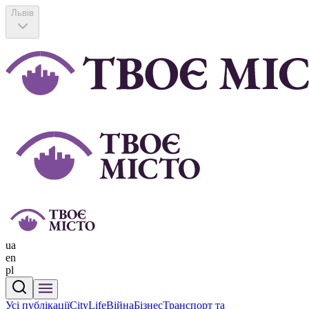
Львів
ua
en
pl
Усі публікації
CityLife
Війна
Бізнес
Транспорт та