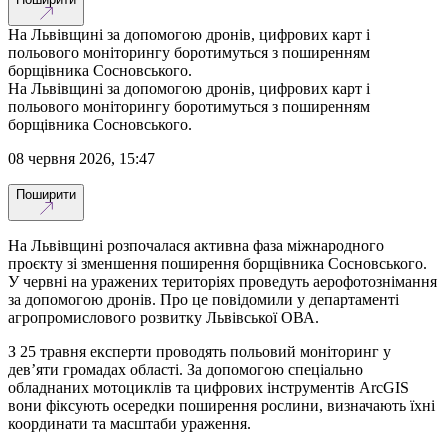
На Львівщині за допомогою дронів, цифрових карт і
польового моніторингу боротимуться з поширенням
борщівника Сосновського.
На Львівщині за допомогою дронів, цифрових карт і
польового моніторингу боротимуться з поширенням
борщівника Сосновського.
08 червня 2026, 15:47
Поширити
На Львівщині розпочалася активна фаза міжнародного
проєкту зі зменшення поширення борщівника Сосновського.
У червні на уражених територіях проведуть аерофотознімання
за допомогою дронів. Про це повідомили у департаменті
агропромислового розвитку Львівської ОВА.
З 25 травня експерти проводять польовий моніторинг у
дев’яти громадах області. За допомогою спеціально
обладнаних мотоциклів та цифрових інструментів ArcGIS
вони фіксують осередки поширення рослини, визначають їхні
координати та масштаби ураження.