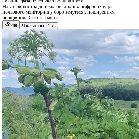
активна фаза боротьби з борщівником
На Львівщині за допомогою дронів, цифрових карт і
польового моніторингу боротимуться з поширенням
борщівника Сосновського.
296
Час читання: 1 хв