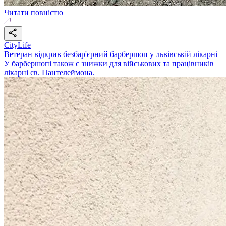
Читати повністю
CityLife
Ветеран відкрив безбар'єрний барбершоп у львівській лікарні
У барбершопі також є знижки для військових та працівників
лікарні св. Пантелеймона.