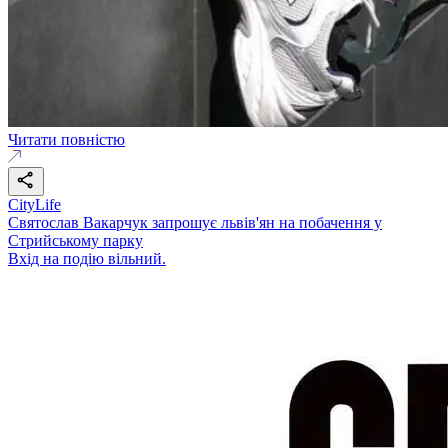
Читати повністю
CityLife
Святослав Вакарчук запрошує львів'ян на побачення у
Стрийському парку
Вхід на подію вільний.