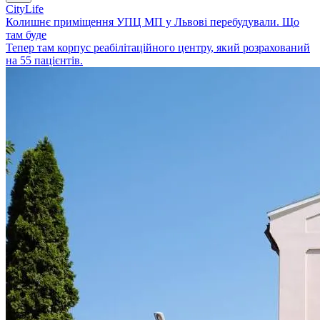
CityLife
Колишнє приміщення УПЦ МП у Львові перебудували. Що
там буде
Тепер там корпус реабілітаційного центру, який розрахований
на 55 пацієнтів.