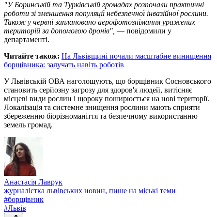
"У Боринській та Турківській громадах розпочали практичні
роботи зі зменшення популяції небезпечної інвазійної рослини.
Також у червні заплановано аерофотознімання уражених
територій за допомогою дронів",
— повідомили у
департаменті.
Читайте також:
На Львівщині почали масштабне винищення
борщівника: залучать навіть роботів
У Львівській ОВА наголошують, що борщівник Сосновського
становить серйозну загрозу для здоров'я людей, витісняє
місцеві види рослин і щороку поширюється на нові території.
Локалізація та системне знищення рослини мають сприяти
збереженню біорізноманіття та безпечному використанню
земель громад.
Анастасія Лаврук
журналістка львівських новин, пише на міські теми
#
борщівник
#
Львів