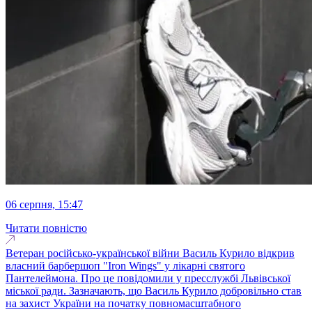
06 серпня, 15:47
Читати повністю
Ветеран російсько-української війни Василь Курило відкрив
власний барбершоп "Iron Wings" у лікарні святого
Пантелеймона. Про це повідомили у пресслужбі Львівської
міської ради. Зазначають, що Василь Курило добровільно став
на захист України на початку повномасштабного