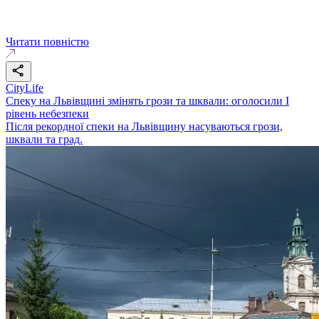
Читати повністю
CityLife
Спеку на Львівщині змінять грози та шквали: оголосили І
рівень небезпеки
Після рекордної спеки на Львівщину насуваються грози,
шквали та град.