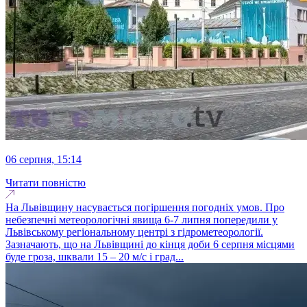
06 серпня, 15:14
Читати повністю
На Львівщину насувається погіршення погодніх умов. Про
небезпечні метеорологічні явища 6-7 липня попередили у
Львівському регіональному центрі з гідрометеорології.
Зазначають, що на Львівщині до кінця доби 6 серпня місцями
буде гроза, шквали 15 – 20 м/с і град...