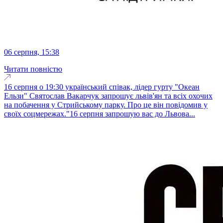
06 серпня, 15:38
Читати повністю
16 серпня о 19:30 український співак, лідер гурту "Океан
Ельзи" Святослав Вакарчук запрошує львів'ян та всіх охочих
на побачення у Стрийському парку. Про це він повідомив у
своїх соцмережах."16 серпня запрошую вас до Львова...