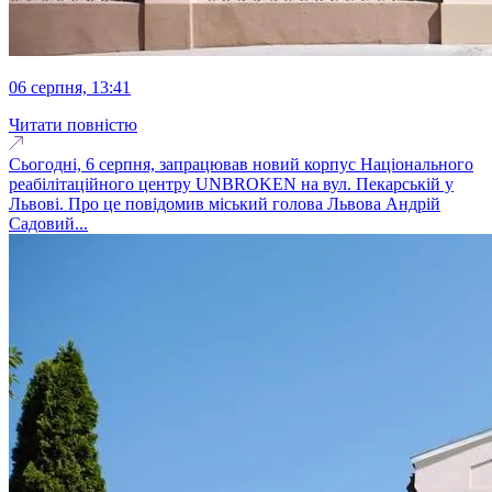
06 серпня, 13:41
Читати повністю
Сьогодні, 6 серпня, запрацював новий корпус Національного
реабілітаційного центру UNBROKEN на вул. Пекарській у
Львові. Про це повідомив міський голова Львова Андрій
Садовий...