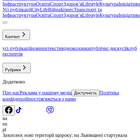
Інфраструктура
Освіта
Спорт
Здоровʼя
Lifestyle
Культура
Ініціатив
Усі публікації
CityLife
Війна
Бізнес
Транспорт та
Інфраструктура
Освіта
Спорт
Здоровʼя
Lifestyle
Культура
Ініціатив
Контент
усі публікації
новини
тексти
відео
колонки
публічні дискусії
клуб
експертів
Рубрики
Додатково
Про нас
Реклама у нашому медіа
Політика
Доступність
конфіденційності
зв'яжіться з нами
ua
en
pl
Захоплює нові території щороку: на Львівщині стартувала