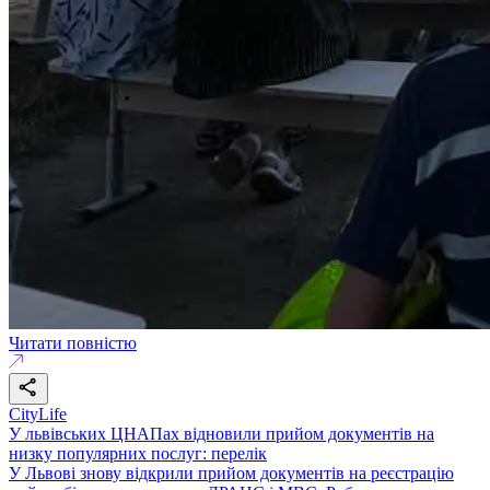
Читати повністю
CityLife
У львівських ЦНАПах відновили прийом документів на
низку популярних послуг: перелік
У Львові знову відкрили прийом документів на реєстрацію