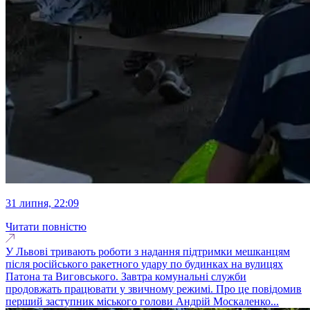
31 липня, 22:09
Читати повністю
У Львові тривають роботи з надання підтримки мешканцям
після російського ракетного удару по будинках на вулицях
Патона та Виговського. Завтра комунальні служби
продовжать працювати у звичному режимі. Про це повідомив
перший заступник міського голови Андрій Москаленко...