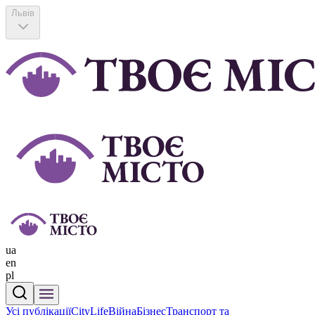
Львів
ua
en
pl
Усі публікації
CityLife
Війна
Бізнес
Транспорт та