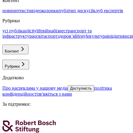
Контент
новини
тексти
відео
колонки
публічні дискусії
клуб експертів
Рубрики
усі публікації
citylife
війна
бізнес
транспорт та
інфраструктура
освіта
спорт
здоровʼя
lifestyle
культура
ініціативи
св
Контент
Рубрики
Додатково
про нас
реклама у нашому медіа
політика
Доступність
конфіденційності
зв'яжіться з нами
За підтримки
: