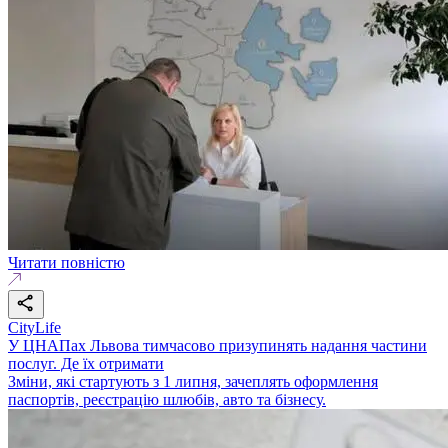
Читати повністю
CityLife
У ЦНАПах Львова тимчасово призупинять надання частини
послуг. Де їх отримати
Зміни, які стартують з 1 липня, зачеплять оформлення
паспортів, реєстрацію шлюбів, авто та бізнесу.