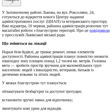
У Залізничному районі Львова, на вул. Роксоляни, 24,
готуються до відкриття нового Центру надання
адміністративних послуг (ЦНАП) та ветеранського простору.
Вже відзавтра, 10 червня, районна адміністрація розпочне тут
масштабні роботи з благоустрою території. Про це
повідомили
у пресслужбі Львівської міської ради.
Що зміниться на локації
Наразі біля будівлі, де триває ремонт, немає елементів
доступності. Районна адміністрація планує повністю оновити
пішохідну зону площею понад 1,2 тисячі кв. метрів. Головна
мета — зробити простір зручним для маломобільних груп
населення: людей з інвалідністю, ветеранів, батьків із
дитячими візками та літніх людей.
У межах благоустрою тут планується:
облаштувати безбар'єрні та доступні тротуари;
встановити зручні лавки для відпочинку;
змонтувати нові урни для відходів.