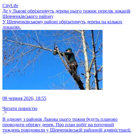
CityLife
Де у Львові обрізатимуть дерева цього тижня: перелік локацій
Шевченківського району
У Шевченківському районі обрізатимуть дерева на кількох
локаціях.
08 червня 2026, 18:55
Читати повністю
В одному з районів Львова цього тижня будуть планово
проводити обрізку дерев. Про план робіт на поточний
тиждень повідомили у Шевченківській районній адміністрації.