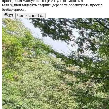
простір біля майбутнього ЦНАПу. Що зміниться
Біля будівлі видалять аварійні дерева та облаштують простір
безбар'єрності
373
Час читання: 1 хв