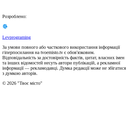
Розроблено
:
Levprograming
За умови повного або часткового використання iнформацiї
гіперпосилання на tvoemisto.tv є обов'язковим.
Відповідальність за достовірність фактів, цитат, власних імен
та інших відомостей несуть автори публікацій, а рекламної
інформації — рекламодавці. Думка редакцiї може не збiгатися
з думкою авторiв.
©
2026
"
Твоє місто
"