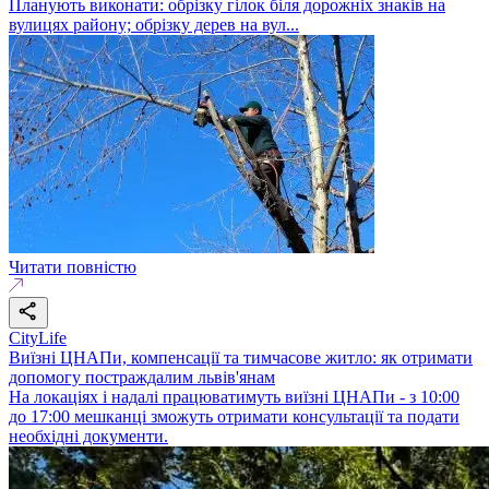
Планують виконати: обрізку гілок біля дорожніх знаків на
вулицях району; обрізку дерев на вул...
Читати повністю
CityLife
Виїзні ЦНАПи, компенсації та тимчасове житло: як отримати
допомогу постраждалим львів'янам
На локаціях і надалі працюватимуть виїзні ЦНАПи - з 10:00
до 17:00 мешканці зможуть отримати консультації та подати
необхідні документи.