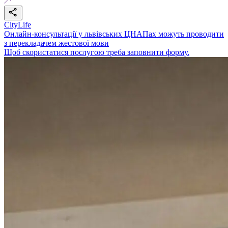
CityLife
Онлайн-консультації у львівських ЦНАПах можуть проводити
з перекладачем жестової мови
Щоб скористатися послугою треба заповнити форму.