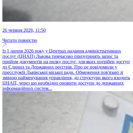
26 червня 2026, 11:50
Читати повністю
Із 1 липня 2026 року у Центрах надання адміністративних
послуг (ЦНАП) Львова тимчасово призупинять запис та
прийом документів на низку послуг, для яких потрібен доступ
до Єдиних та Державних реєстрів. Про це повідомили у
пресслужбі Львівської міської ради. Обмеження пов'язані зі
зміною найменування управління, до структури якого входить
ЦНАП, через що необхідно оновити доступи до державних
інформаційних систем...