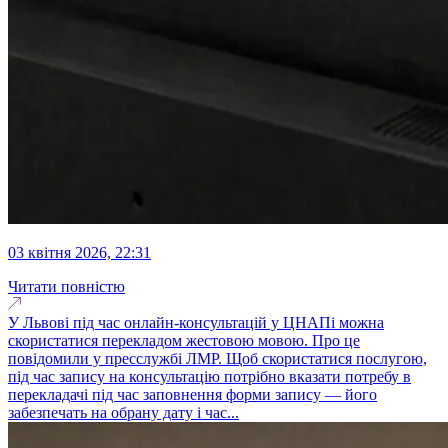
03 квітня 2026, 22:31
Читати повністю
У Львові під час онлайн-консультацій у ЦНАПі можна
скористатися перекладом жестовою мовою. Про це
повідомили у пресслужбі ЛМР. Щоб скористатися послугою,
під час запису на консультацію потрібно вказати потребу в
перекладачі під час заповнення форми запису — його
забезпечать на обрану дату і час...