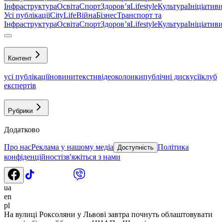
Інфраструктура
Освіта
Спорт
Здоровʼя
Lifestyle
Культура
Ініціатив
Усі публікації
CityLife
Війна
Бізнес
Транспорт та
Інфраструктура
Освіта
Спорт
Здоровʼя
Lifestyle
Культура
Ініціатив
Контент
усі публікації
новини
тексти
відео
колонки
публічні дискусії
клуб
експертів
Рубрики
Додатково
Про нас
Реклама у нашому медіа
Політика
Доступність
конфіденційності
зв'яжіться з нами
ua
en
pl
На вулиці Роксоляни у Львові завтра почнуть облаштовувати