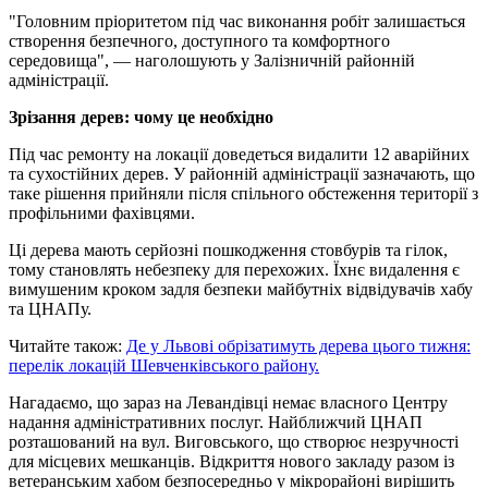
"Головним пріоритетом під час виконання робіт залишається
створення безпечного, доступного та комфортного
середовища", — наголошують у Залізничній районній
адміністрації.
Зрізання дерев: чому це необхідно
Під час ремонту на локації доведеться видалити 12 аварійних
та сухостійних дерев. У районній адміністрації зазначають, що
таке рішення прийняли після спільного обстеження території з
профільними фахівцями.
Ці дерева мають серйозні пошкодження стовбурів та гілок,
тому становлять небезпеку для перехожих. Їхнє видалення є
вимушеним кроком задля безпеки майбутніх відвідувачів хабу
та ЦНАПу.
Читайте також:
Де у Львові обрізатимуть дерева цього тижня:
перелік локацій Шевченківського району.
Нагадаємо, що зараз на Левандівці немає власного Центру
надання адміністративних послуг. Найближчий ЦНАП
розташований на вул. Виговського, що створює незручності
для місцевих мешканців. Відкриття нового закладу разом із
ветеранським хабом безпосередньо у мікрорайоні вирішить