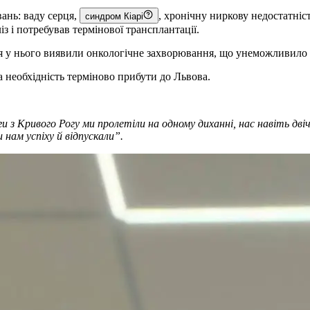
ань: ваду серця,
, хронічну ниркову недостатніс
синдром Кіарі
з і потребував термінової трансплантації.
ня у нього виявили онкологічне захворювання, що унеможливило
 необхідність терміново прибути до Львова.
ги з Кривого Рогу ми пролетіли на одному диханні, нас навіть двіч
 нам успіху й відпускали”.