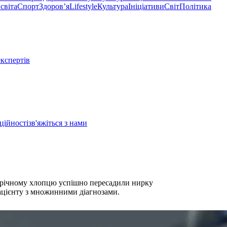
світа
Спорт
Здоровʼя
Lifestyle
Культура
Ініціативи
Світ
Політика
експертів
ційності
зв'яжіться з нами
15-річному хлопцю успішно пересадили нирку
ацієнту з множинними діагнозами.