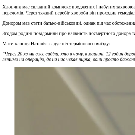
Хлопчик має складний комплекс вроджених і набутих захворюв
переломів. Через тяжкий перебіг хвороби він проходив гемодіалі
Донором мав стати батько-військовий, однак під час обстежен
Згодом родині повідомили про наявність посмертного донора та
Мати хлопця Наталія згадує ніч термінового виїзду:
"Через 20 хв ми вже сиділи, хто в чому, в машині. 12 годин доро
летимо на операцію, де на нас чекає нирка, вони просто бажали