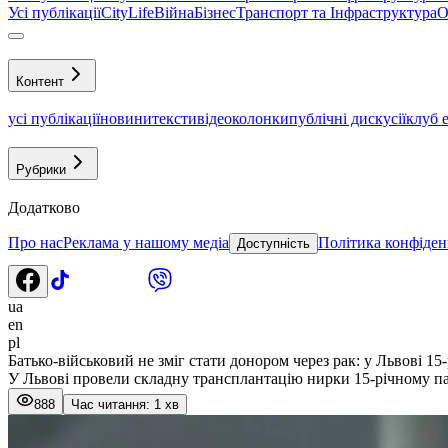
Усі публікації
CityLife
Війна
Бізнес
Транспорт та Інфраструктура
О
Контент
усі публікації
новини
тексти
відео
колонки
публічні дискусії
клуб 
Рубрики
Додатково
Про нас
Реклама у нашому медіа
Політика конфіден
Доступність
ua
en
pl
Батько-військовий не зміг стати донором через рак: у Львові 
У Львові провели складну трансплантацію нирки 15-річному п
888
Час читання: 1 хв