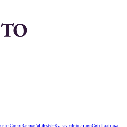
світа
Спорт
Здоровʼя
Lifestyle
Культура
Ініціативи
Світ
Політика