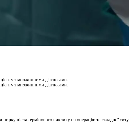
ацієнту з множинними діагнозами.
ацієнту з множинними діагнозами.
 нирку після термінового виклику на операцію та складної ситу