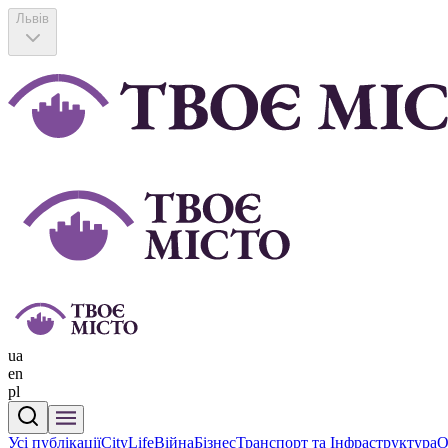
Львів
ua
en
pl
Усі публікації
CityLife
Війна
Бізнес
Транспорт та Інфраструктура
О