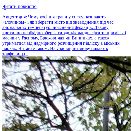
Читати повністю
Акцент дня: Чому косіння трави у спеку називають
«злочином» і як вберегти місто від зневоднення під час
аномальних температур: пояснення фахівців. Львову
критично необхідно зберігати «дикі» ландшафти та приміські
масиви у Рясному, Брюховичах чи Винниках, а також
утриматися від надмірного розчищення підліску в міських
парках. Читайте також: На Львівщині знову палають
торфовища...