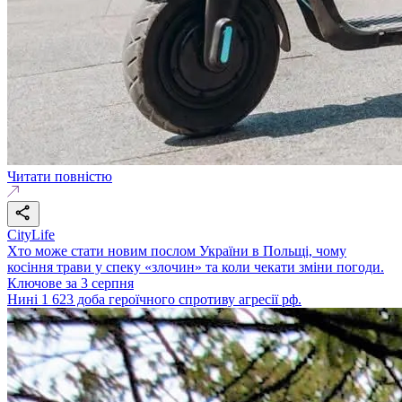
Читати повністю
CityLife
Хто може стати новим послом України в Польщі, чому
косіння трави у спеку «злочин» та коли чекати зміни погоди.
Ключове за 3 серпня
Нині 1 623 доба героїчного спротиву агресії рф.