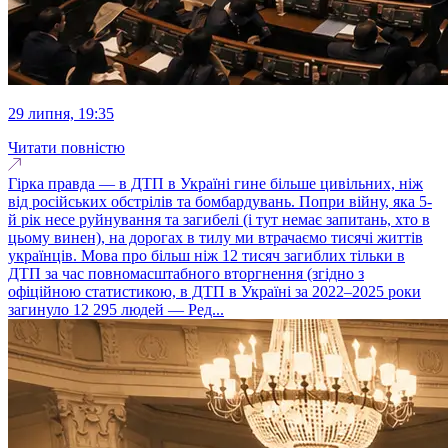
29 липня, 19:35
Читати повністю
Гірка правда — в ДТП в Україні гине більше цивільних, ніж
від російських обстрілів та бомбардувань. Попри війну, яка 5-
й рік несе руйнування та загибелі (і тут немає запитань, хто в
цьому винен), на дорогах в тилу ми втрачаємо тисячі життів
українців. Мова про більш ніж 12 тисяч загиблих тільки в
ДТП за час повномасштабного вторгнення (згідно з
офіційною статистикою, в ДТП в Україні за 2022–2025 роки
загинуло 12 295 людей — Ред...