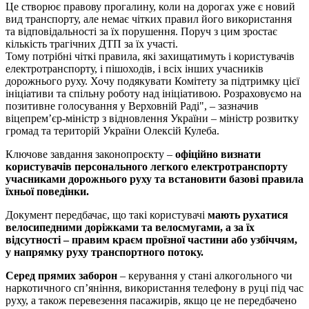
Це створює правову прогалину, коли на дорогах уже є новий
вид транспорту, але немає чітких правил його використання
та відповідальності за їх порушення. Поруч з цим зростає
кількість трагічних ДТП за їх участі.
Тому потрібні чіткі правила, які захищатимуть і користувачів
електротранспорту, і пішоходів, і всіх інших учасників
дорожнього руху. Хочу подякувати Комітету за підтримку цієї
ініціативи та спільну роботу над ініціативою. Розраховуємо на
позитивне голосування у Верховній Раді", – зазначив
віцепрем’єр-міністр з відновлення України – міністр розвитку
громад та територій України Олексій Кулеба.
Ключове завдання законопроєкту –
офіційно визнати
користувачів персонального легкого електротранспорту
учасниками дорожнього руху та встановити базові правила
їхньої поведінки.
Документ передбачає, що такі користувачі
мають рухатися
велосипедними доріжками та велосмугами, а за їх
відсутності – правим краєм проїзної частини або узбіччям,
у напрямку руху транспортного потоку.
Серед прямих заборон
– керування у стані алкогольного чи
наркотичного сп’яніння, використання телефону в руці під час
руху, а також перевезення пасажирів, якщо це не передбачено