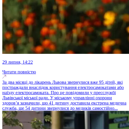
29 липня, 14:22
Читати повністю
За два місяці до лікарень Львова звернулися вже 95 дітей, які
постраждали внаслідок користування електросамокатами або
наїзду електросамоката. Про це повідомили у пресслужбі
Львівської міської ради. У міському управлінні охорони
здоров’я зазначили, що 41 дитину доставила екстрена медична
служба, ще 54 дитини звернулися до медиків самостійно...