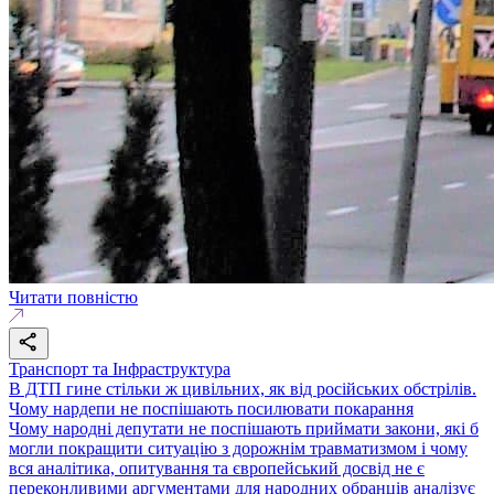
Читати повністю
Транспорт та Інфраструктура
В ДТП гине стільки ж цивільних, як від російських обстрілів.
Чому нардепи не поспішають посилювати покарання
Чому народні депутати не поспішають приймати закони, які б
могли покращити ситуацію з дорожнім травматизмом і чому
вся аналітика, опитування та європейський досвід не є
переконливими аргументами для народних обранців аналізує