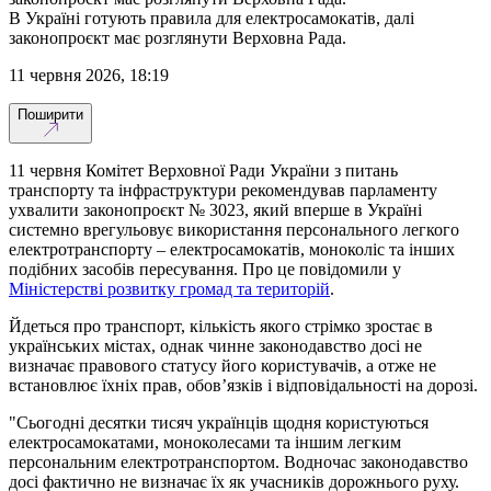
В Україні готують правила для електросамокатів, далі
законопроєкт має розглянути Верховна Рада.
11 червня 2026, 18:19
Поширити
11 червня Комітет Верховної Ради України з питань
транспорту та інфраструктури рекомендував парламенту
ухвалити законопроєкт № 3023, який вперше в Україні
системно врегульовує використання персонального легкого
електротранспорту – електросамокатів, моноколіс та інших
подібних засобів пересування. Про це повідомили у
Міністерстві розвитку громад та територій
.
Йдеться про транспорт, кількість якого стрімко зростає в
українських містах, однак чинне законодавство досі не
визначає правового статусу його користувачів, а отже не
встановлює їхніх прав, обов’язків і відповідальності на дорозі.
"Сьогодні десятки тисяч українців щодня користуються
електросамокатами, моноколесами та іншим легким
персональним електротранспортом. Водночас законодавство
досі фактично не визначає їх як учасників дорожнього руху.