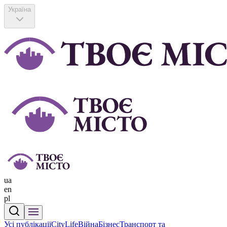
Україна
ua
en
pl
Усі публікації
CityLife
Війна
Бізнес
Транспорт та