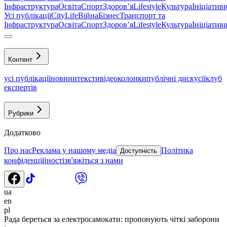
Інфраструктура
Освіта
Спорт
Здоровʼя
Lifestyle
Культура
Ініціатив
Усі публікації
CityLife
Війна
Бізнес
Транспорт та
Інфраструктура
Освіта
Спорт
Здоровʼя
Lifestyle
Культура
Ініціатив
Контент
усі публікації
новини
тексти
відео
колонки
публічні дискусії
клуб
експертів
Рубрики
Додатково
Про нас
Реклама у нашому медіа
Політика
Доступність
конфіденційності
зв'яжіться з нами
ua
en
pl
Рада береться за електросамокати: пропонують чіткі заборони