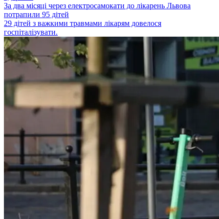
За два місяці через електросамокати до лікарень Львова
потрапили 95 дітей
29 дітей з важкими травмами лікарям довелося
госпіталізувати.