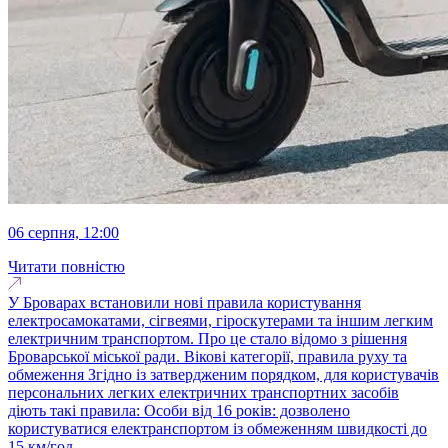
06 серпня, 12:00
Читати повністю
У Броварах встановили нові правила користування
електросамокатами, сігвеями, гіроскутерами та іншим легким
електричним транспортом. Про це стало відомо з рішення
Броварської міської ради. Вікові категорії, правила руху та
обмеження Згідно із затвердженим порядком, для користувачів
персональних легких електричних транспортних засобів
діють такі правила: Особи від 16 років: дозволено
користуватися електранспортом із обмеженням швидкості до
15 км/год...