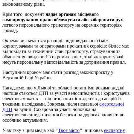
законодавчому рівні.
Крім того, документ
надає органам місцевого
самоврядування право обмежувати або забороняти рух
легкого персонального транспорту на окремих територіях
громад.
Окремо визначається розподіл відповідальності між
користувачами та операторами прокатних сервісів: бізнес має
відповідати за технічний стан транспорту, страхування та
обмеження швидкості в окремих зонах, тоді як користувачі
несуть персональну відповідальність за дотримання правил.
Наступним кроком має стати розгляд законопроєкту у
Верховній Раді України.
Нагадаємо, що у Львові та області останніми роками дедалі
частіше стаються ДТП за участі велосипедистів і користувачів
електросамокатів — від незначних інцидентів до аварій із
тяжкими наслідками. Зокрема, після недавньої
смертельної
ДТП
на вулиці Сахарова за участі чоловіка на
електровелосипеді питання безпеки на дорогах знову стало
особливо актуальним.
У зв’язку з цим медіа-хаб
"
Твоє місто
"
ініціював
експертну