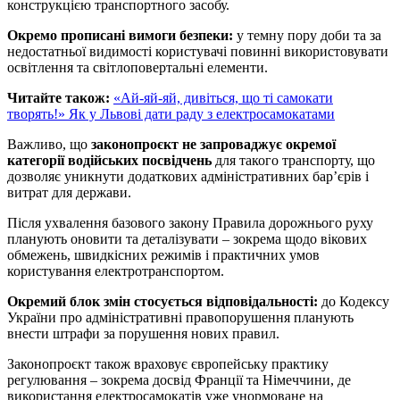
конструкцією транспортного засобу.
Окремо прописані вимоги безпеки:
у темну пору доби та за
недостатньої видимості користувачі повинні використовувати
освітлення та світлоповертальні елементи.
Читайте також:
«Ай-яй-яй, дивіться, що ті самокати
творять!» Як у Львові дати раду з електросамокатами
Важливо, що
законопроєкт не запроваджує окремої
категорії водійських посвідчень
для такого транспорту, що
дозволяє уникнути додаткових адміністративних бар’єрів і
витрат для держави.
Після ухвалення базового закону Правила дорожнього руху
планують оновити та деталізувати – зокрема щодо вікових
обмежень, швидкісних режимів і практичних умов
користування електротранспортом.
Окремий блок змін стосується відповідальності:
до Кодексу
України про адміністративні правопорушення планують
внести штрафи за порушення нових правил.
Законопроєкт також враховує європейську практику
регулювання – зокрема досвід Франції та Німеччини, де
використання електросамокатів уже унормоване на