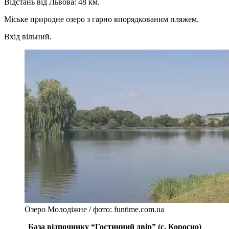
Відстань від Львова: 48 км.
Міське природне озеро з гарно впорядкованим пляжем.
Вхід вільний.
Озеро Молодіжне / фото: funtime.com.ua
База відпочинку “Гостинний двір” (с. Коросно)