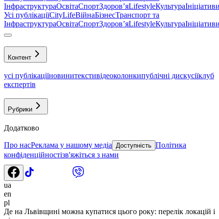
Інфраструктура
Освіта
Спорт
Здоровʼя
Lifestyle
Культура
Ініціатив
Усі публікації
CityLife
Війна
Бізнес
Транспорт та
Інфраструктура
Освіта
Спорт
Здоровʼя
Lifestyle
Культура
Ініціатив
Контент
усі публікації
новини
тексти
відео
колонки
публічні дискусії
клуб
експертів
Рубрики
Додатково
Про нас
Реклама у нашому медіа
Політика
Доступність
конфіденційності
зв'яжіться з нами
ua
en
pl
Де на Львівщині можна купатися цього року: перелік локацій і