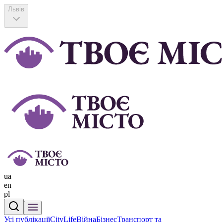
Львів
ua
en
pl
Усі публікації
CityLife
Війна
Бізнес
Транспорт та