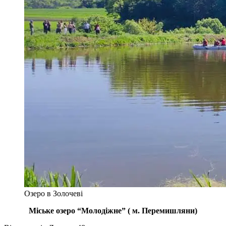
Озеро в Золочеві
Міське озеро “Молодіжне” ( м. Перемишляни)