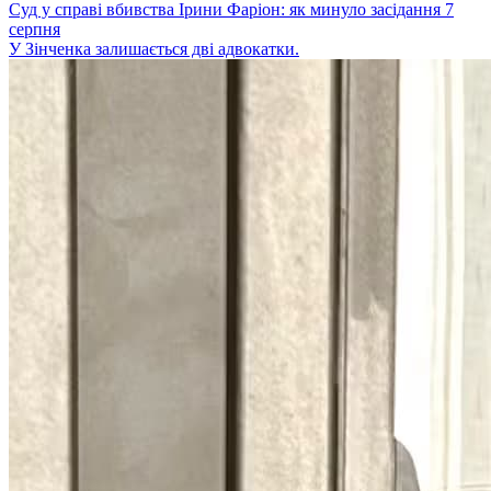
Суд у справі вбивства Ірини Фаріон: як минуло засідання 7
серпня
У Зінченка залишається дві адвокатки.