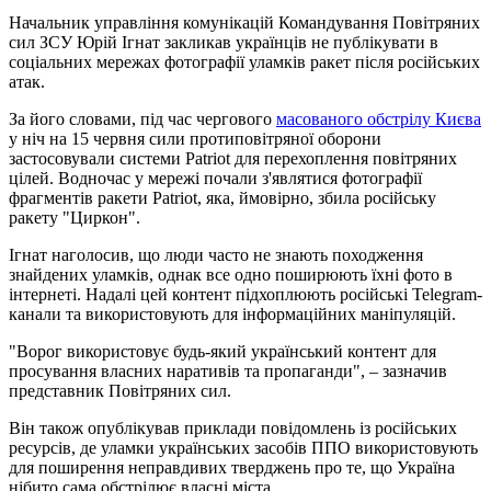
Начальник управління комунікацій Командування Повітряних
сил ЗСУ Юрій Ігнат закликав українців не публікувати в
соціальних мережах фотографії уламків ракет після російських
атак.
За його словами, під час чергового
масованого обстрілу Києва
у ніч на 15 червня сили протиповітряної оборони
застосовували системи Patriot для перехоплення повітряних
цілей. Водночас у мережі почали з'являтися фотографії
фрагментів ракети Patriot, яка, ймовірно, збила російську
ракету "Циркон".
Ігнат наголосив, що люди часто не знають походження
знайдених уламків, однак все одно поширюють їхні фото в
інтернеті. Надалі цей контент підхоплюють російські Telegram-
канали та використовують для інформаційних маніпуляцій.
"Ворог використовує будь-який український контент для
просування власних наративів та пропаганди", – зазначив
представник Повітряних сил.
Він також опублікував приклади повідомлень із російських
ресурсів, де уламки українських засобів ППО використовують
для поширення неправдивих тверджень про те, що Україна
нібито сама обстрілює власні міста.