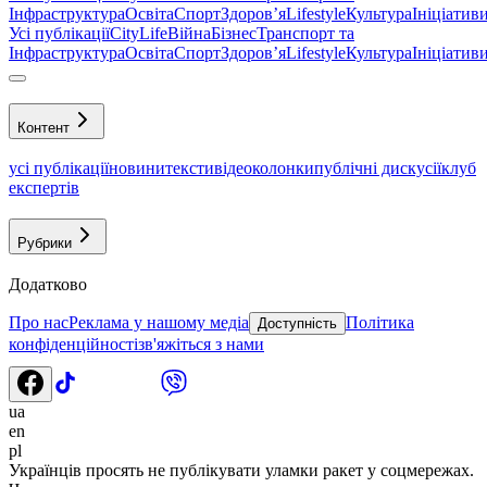
Інфраструктура
Освіта
Спорт
Здоровʼя
Lifestyle
Культура
Ініціатив
Усі публікації
CityLife
Війна
Бізнес
Транспорт та
Інфраструктура
Освіта
Спорт
Здоровʼя
Lifestyle
Культура
Ініціатив
Контент
усі публікації
новини
тексти
відео
колонки
публічні дискусії
клуб
експертів
Рубрики
Додатково
Про нас
Реклама у нашому медіа
Політика
Доступність
конфіденційності
зв'яжіться з нами
ua
en
pl
Українців просять не публікувати уламки ракет у соцмережах.