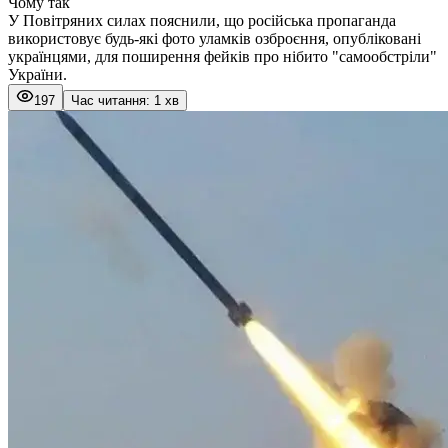
Чому так
У Повітряних силах пояснили, що російська пропаганда
використовує будь-які фото уламків озброєння, опубліковані
українцями, для поширення фейків про нібито "самообстріли"
України.
197
Час читання: 1 хв