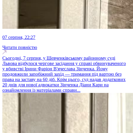
07 серпня, 22:27
Читати повністю
Сьогодні, 7 серпня, у Шевченківському районному суді
Львова відбулося чергове засідання у справі обвинуваченого
у вбивстві Ірини Фаріон В'ячеслава Зінченка. Йому
продовжили запобіжний захід — тримання під вартою без
права на заставу на 60 діб. Крім цього, суд надав додаткових
20 днів для нової адвокатки Зінченка Діани Кари на
ознайомлення із матеріалами справи...