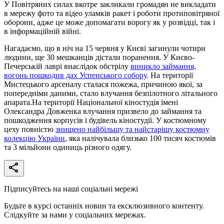
У Повітряних силах вкотре закликали громадян не викладати
в мережу фото та відео уламків ракет і роботи протиповітряної
оборони, адже це може допомагати ворогу як у розвідці, так і
в інформаційній війні.
Нагадаємо, що в ніч на 15 червня у Києві загинули чотири
людини, ще 30 мешканців дістали поранення. У Києво-
Печерській лаврі внаслідок обстрілу
виникло займання,
вогонь пошкодив дах Успенського собору
. На території
Мистецького арсеналу сталася пожежа, причиною якої, за
попередніми даними, стало влучання безпілотного літального
апарата.На території Національної кіностудія імені
Олександра Довженка влучання призвело до займання та
пошкодження корпусів і будівель кіностудії. У костюмному
цеху повністю
знищено найбільшу та найстарішу костюмну
колекцію України
, яка налічувала близько 100 тисяч костюмів
та 3 мільйони одиниць різного одягу.
Підписуйтесь на наші соціальні мережі
Будьте в курсі останніх новин та ексклюзивного контенту.
Слідкуйте за нами у соціальних мережах.