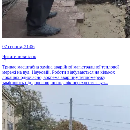
07 серпня, 21:06
Читати повністю
Триває масштабна заміна аварійної магістральної теплової
мережі на вул. Науковій. Роботи відбуваються на кількох
локаціях одночасно, зокрема аварійну тепломережу
замінюють під дорогою, неподалік перехрестя з вул...