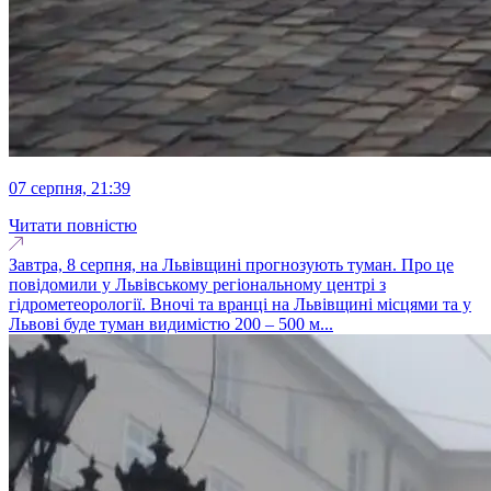
07 серпня, 21:39
Читати повністю
Завтра, 8 серпня, на Львівщині прогнозують туман. Про це
повідомили у Львівському регіональному центрі з
гідрометеорології. Вночі та вранці на Львівщині місцями та у
Львові буде туман видимістю 200 – 500 м...