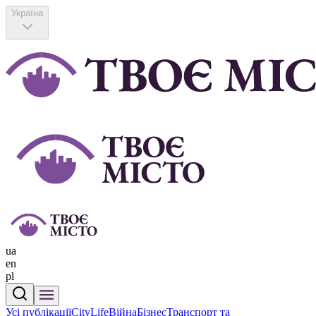
Україна
ua
en
pl
Усі публікації
CityLife
Війна
Бізнес
Транспорт та