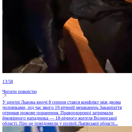
13:58
Читати повністю
У центрі Львова вночі 8 серпня стався конфлікт між двома
чоловіками, під час якого 19-річний мешканець Закарпаття
отримав ножове поранення. Правоохоронці затримали
ймовірного нападника — 18-річного жителя Волинської
області. Про це повідомили у поліції Львівської області...