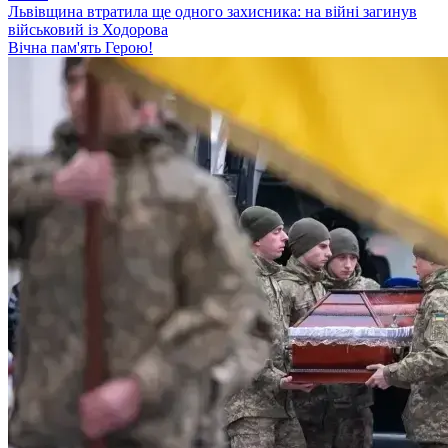
Львівщина втратила ще одного захисника: на війні загинув
військовий із Ходорова
Вічна пам'ять Герою!