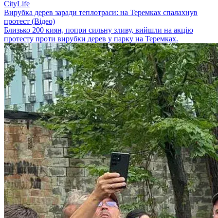
CityLife
Вирубка дерев заради теплотраси: на Теремках спалахнув
протест (Відео)
Близько 200 киян, попри сильну зливу, вийшли на акцію
протесту проти вирубки дерев у парку на Теремках.