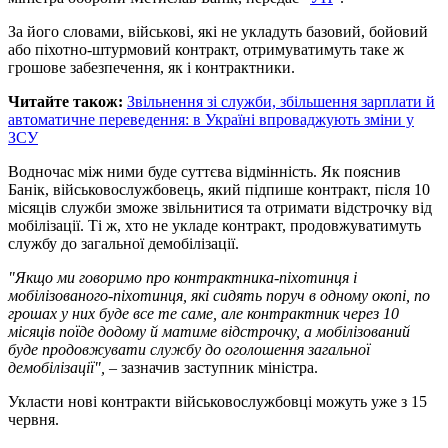
За його словами, військові, які не укладуть базовий, бойовий
або піхотно-штурмовий контракт, отримуватимуть таке ж
грошове забезпечення, як і контрактники.
Читайте також:
Звільнення зі служби, збільшення зарплати й
автоматичне переведення: в Україні впроваджують зміни у
ЗСУ
Водночас між ними буде суттєва відмінність. Як пояснив
Банік, військовослужбовець, який підпише контракт, після 10
місяців служби зможе звільнитися та отримати відстрочку від
мобілізації. Ті ж, хто не укладе контракт, продовжуватимуть
службу до загальної демобілізації.
"Якщо ми говоримо про контрактника-піхотинця і
мобілізованого-піхотинця, які сидять поруч в одному окопі, по
грошах у них буде все те саме, але контрактник через 10
місяців поїде додому й матиме відстрочку, а мобілізований
буде продовжувати службу до оголошення загальної
демобілізації",
– зазначив заступник міністра.
Укласти нові контракти військовослужбовці можуть уже з 15
червня.