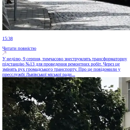
15:38
Читати повністю
У неділю, 9 серпня, тимчасово знеструмлять трансформаторну
підстанцію №13 для проведення ремонтних робіт. Через це
змінять рух громадського транспорту. Про це повідомили у
пресслужбі Львівської міської ради...