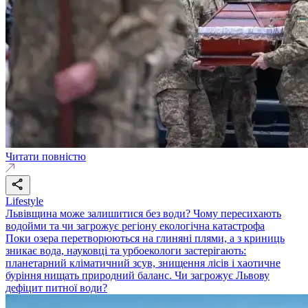
Читати повністю
Lifestyle
Львівщина може залишитися без води? Чому пересихають
водойми та чи загрожує регіону екологічна катастрофа
Поки озера перетворюються на глиняні плями, а з криниць
зникає вода, науковці та урбоекологи застерігають:
планетарний кліматичний зсув, знищення лісів і хаотичне
буріння нищать природний баланс. Чи загрожує Львову
дефіцит питної води?