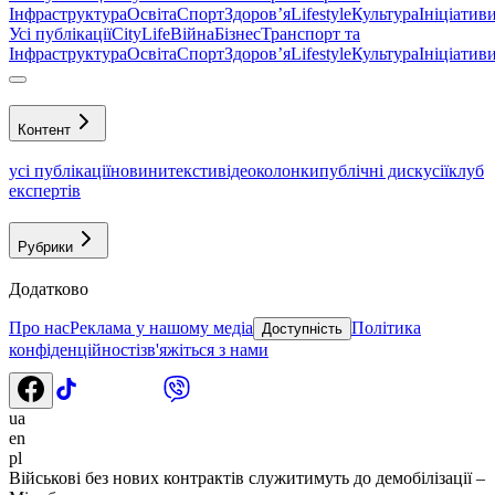
Інфраструктура
Освіта
Спорт
Здоровʼя
Lifestyle
Культура
Ініціатив
Усі публікації
CityLife
Війна
Бізнес
Транспорт та
Інфраструктура
Освіта
Спорт
Здоровʼя
Lifestyle
Культура
Ініціатив
Контент
усі публікації
новини
тексти
відео
колонки
публічні дискусії
клуб
експертів
Рубрики
Додатково
Про нас
Реклама у нашому медіа
Політика
Доступність
конфіденційності
зв'яжіться з нами
ua
en
pl
Військові без нових контрактів служитимуть до демобілізації –