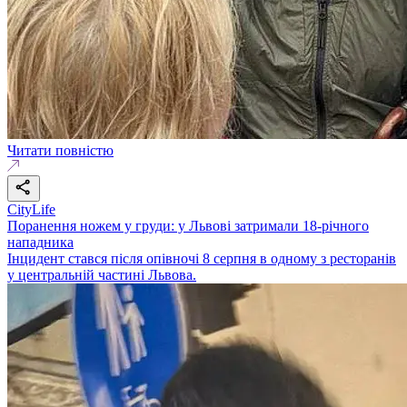
Читати повністю
CityLife
Поранення ножем у груди: у Львові затримали 18-річного
нападника
Інцидент стався після опівночі 8 серпня в одному з ресторанів
у центральній частині Львова.