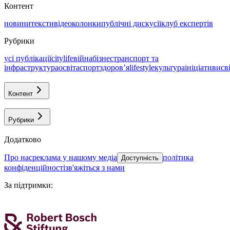
Контент
новини
тексти
відео
колонки
публічні дискусії
клуб експертів
Рубрики
усі публікації
citylife
війна
бізнес
транспорт та
інфраструктура
освіта
спорт
здоровʼя
lifestyle
культура
ініціативи
св
Контент
Рубрики
Додатково
про нас
реклама у нашому медіа
політика
Доступність
конфіденційності
зв'яжіться з нами
За підтримки
: