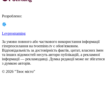
Розроблено
:
Levprograming
За умови повного або часткового використання iнформацiї
гіперпосилання на tvoemisto.tv є обов'язковим.
Відповідальність за достовірність фактів, цитат, власних імен
та інших відомостей несуть автори публікацій, а рекламної
інформації — рекламодавці. Думка редакцiї може не збiгатися
з думкою авторiв.
©
2026
"
Твоє місто
"