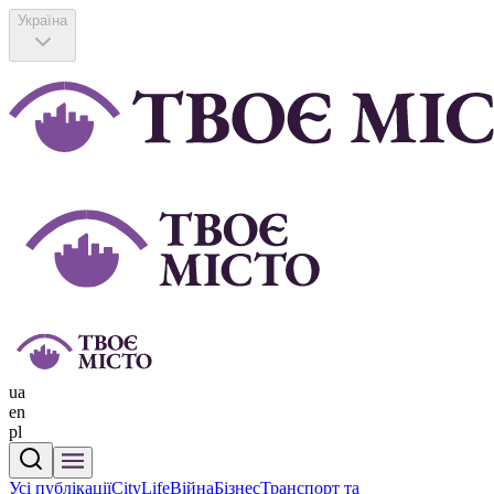
Україна
ua
en
pl
Усі публікації
CityLife
Війна
Бізнес
Транспорт та