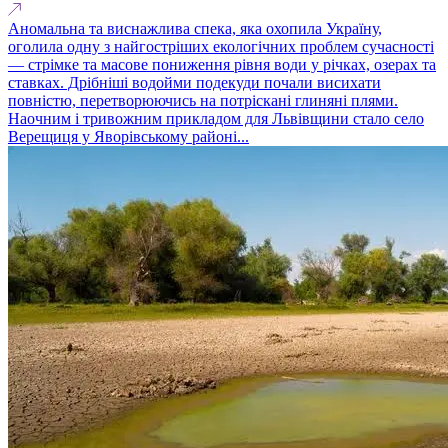
Аномальна та виснажлива спека, яка охопила Україну,
оголила одну з найгостріших екологічних проблем сучасності
— стрімке та масове пониження рівня води у річках, озерах та
ставках. Дрібніші водойми подекуди почали висихати
повністю, перетворюючись на потріскані глиняні плями.
Наочним і тривожним прикладом для Львівщини стало село
Верещиця у Яворівському районі...