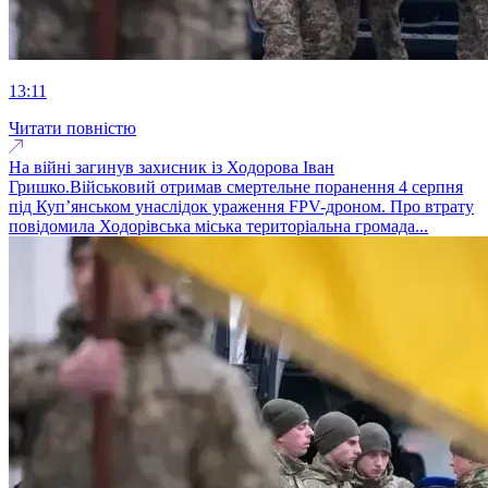
13:11
Читати повністю
На війні загинув захисник із Ходорова Іван
Гришко.Військовий отримав смертельне поранення 4 серпня
під Куп’янськом унаслідок ураження FPV-дроном. Про втрату
повідомила Ходорівська міська територіальна громада...