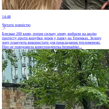
14:48
Читати повністю
Близько 200 киян, попри сильну зливу, вийшли на акцію
протесту проти вирубки дерев у парку на Теремках. Зелену
зону планують використати для прокладання тепломережі.
Про це повідомила кореспондентка hromadske...