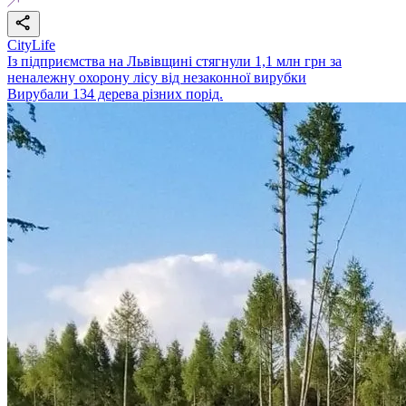
CityLife
Із підприємства на Львівщині стягнули 1,1 млн грн за
неналежну охорону лісу від незаконної вирубки
Вирубали 134 дерева різних порід.