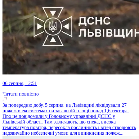
06 серпня, 12:51
Читати повністю
За попередню добу, 5 серпня, на Львівщині ліквідували 27
пожеж в екосистемах на загальній площі понад 1,6 гектара.
Про це повідомили у Головному управлінні ДСНС у
Львівській області. Там зазначають, що спека, висока
температура повітря, пересохла рослинність і вітер створюють
надзвичайно небезпечні умови для виникнення пожеж...