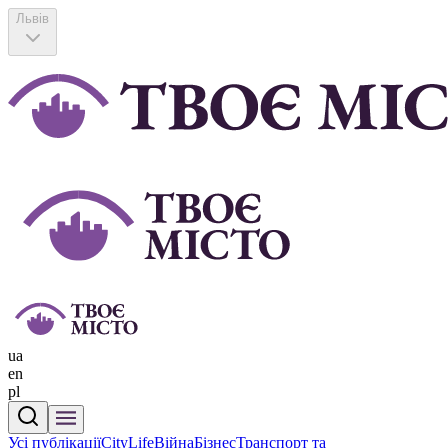
Львів
ua
en
pl
Усі публікації
CityLife
Війна
Бізнес
Транспорт та