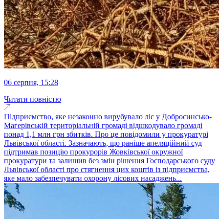
06 серпня, 15:28
Читати повністю
Підприємство, яке незаконно вирубувало ліс у Добросинсько-
Магерівській територіальній громаді відшкодувало громаді
понад 1,1 млн грн збитків. Про це повідомили у прокуратурі
Львівської області. Зазначають, що раніше апеляційний суд
підтримав позицію прокурорів Жовківської окружної
прокуратури та залишив без змін рішення Господарського суду
Львівської області про стягнення цих коштів із підприємства,
яке мало забезпечувати охорону лісових насаджень...