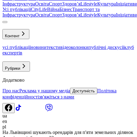
Інфраструктура
Освіта
Спорт
Здоровʼя
Lifestyle
Культура
Ініціатив
Усі публікації
CityLife
Війна
Бізнес
Транспорт та
Інфраструктура
Освіта
Спорт
Здоровʼя
Lifestyle
Культура
Ініціатив
Контент
усі публікації
новини
тексти
відео
колонки
публічні дискусії
клуб
експертів
Рубрики
Додатково
Про нас
Реклама у нашому медіа
Політика
Доступність
конфіденційності
зв'яжіться з нами
ua
en
pl
На Львівщині шукають орендарів для п'яти земельних ділянок