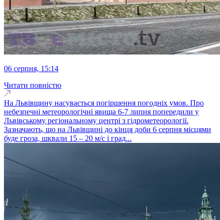
06 серпня, 15:14
Читати повністю
На Львівщину насувається погіршення погодніх умов. Про
небезпечні метеорологічні явища 6-7 липня попередили у
Львівському регіональному центрі з гідрометеорології.
Зазначають, що на Львівщині до кінця доби 6 серпня місцями
буде гроза, шквали 15 – 20 м/с і град...