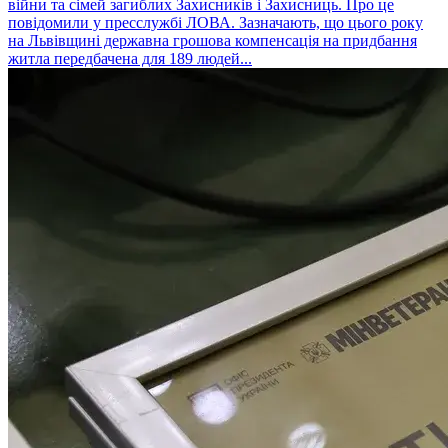
війни та сімей загиблих Захисників і Захисниць. Про це
повідомили у пресслужбі ЛОВА. Зазначають, що цього року
на Львівщині державна грошова компенсація на придбання
житла передбачена для 189 людей...