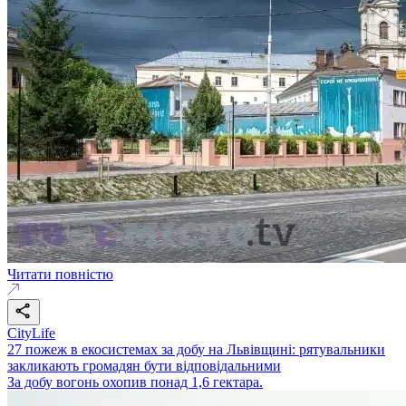
Читати повністю
CityLife
27 пожеж в екосистемах за добу на Львівщині: рятувальники
закликають громадян бути відповідальними
За добу вогонь охопив понад 1,6 гектара.