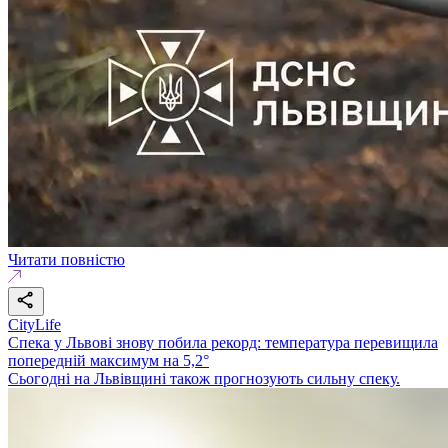
Читати повністю
CityLife
Спека у Львові знову побила рекорд: температура перевищила
попередній максимум на 5,2°
Сьогодні на Львівщині також прогнозують сильну спеку.