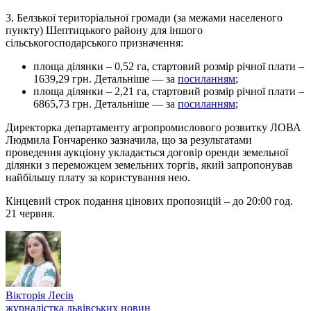
3. Белзької територіальної громади (за межами населеного
пункту) Шептицького району для іншого
сільськогосподарського призначення:
площа ділянки – 0,52 га, стартовий розмір річної плати –
1639,29 грн. Детальніше — за
посиланням
;
площа ділянки – 2,21 га, стартовий розмір річної плати –
6865,73 грн. Детальніше — за
посиланням
;
Директорка департаменту агропромислового розвитку ЛОВА
Людмила Гончаренко зазначила, що за результатами
проведення аукціону укладається договір оренди земельної
ділянки з переможцем земельних торгів, який запропонував
найбільшу плату за користування нею.
Кінцевий строк подання цінових пропозицій – до 20:00 год.
21 червня.
Вікторія Лесів
журналістка львівських новин