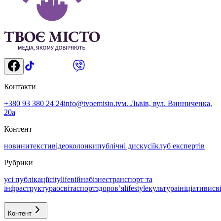
Контакти
+380 93 380 24 24
info@tvoemisto.tv
м. Львів, вул. Винниченка,
20а
Контент
новини
тексти
відео
колонки
публічні дискусії
клуб експертів
Рубрики
усі публікації
citylife
війна
бізнес
транспорт та
інфраструктура
освіта
спорт
здоровʼя
lifestyle
культура
ініціативи
св
Контент