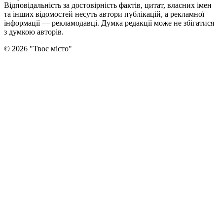
Відповідальність за достовірність фактів, цитат, власних імен
та інших відомостей несуть автори публікацій, а рекламної
інформації — рекламодавці. Думка редакцiї може не збiгатися
з думкою авторiв.
©
2026
"
Твоє місто
"