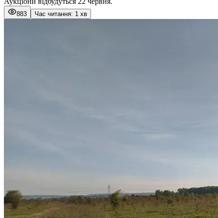
Аукціони відбудуться 22 червня.
883
Час читання: 1 хв