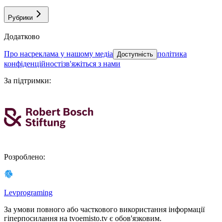
Рубрики
Додатково
про нас
реклама у нашому медіа
політика
Доступність
конфіденційності
зв'яжіться з нами
За підтримки
:
Розроблено
:
Levprograming
За умови повного або часткового використання iнформацiї
гіперпосилання на tvoemisto.tv є обов'язковим.